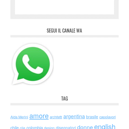
SEGUI IL CANALE WA
TAG
amore
argentina
brasile
capolavori
Alda Merini
architetti
english
donne
chile
colombia
disegnatori
cile
design