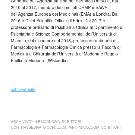
Generale dell’Agenzia Italiana del Farmaco (AIFA) e, dal
2010 al 2017, membro dei comitati CHMP e SAWP
dell’Agenzia Europea dei Medicinali (EMA) a Londra. Dal
2016 è Chief Scientific Officer di Edra. Dal 2017 è
professore ordinario di Psichiatria Clinica al Dipartimento di
Psichiatria e Scienze Comportamentali dell’Università di
Miami e, dal dicembre del 2018, professore ordinario di
Farmacologia e Farmacologia Clinica presso la Facoltà di
Medicina e Chirurgia dell’Università di Modena e Reggio
Emilia, a Modena. (Wikipedia)
_
cctm.website
cctm Luca Pani
ARCHIVIATO IN:
PSICOLOGIA
,
SCRITTORI
CONTRASSEGNATO CON:
LUCA PANI
,
PSICOLOGIA
,
SCRITTORI