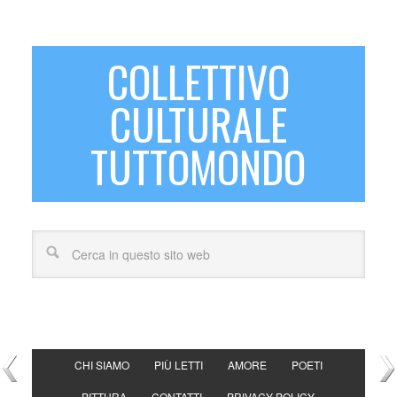
COLLETTIVO
CULTURALE
TUTTOMONDO
CHI SIAMO
PIÙ LETTI
AMORE
POETI
PITTURA
CONTATTI
PRIVACY POLICY