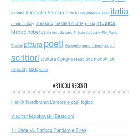
italia
Francia
fotografia
espana
Frida Kahlo
giappone
iliade
musica
messico
mestieri d' arte
made in italy
moda
nobel
México
pablo neruda
perù
Philippe Jaroussky
Pier Paolo
poeti
pittura
registi
Portogallo
racconti brevi
Pasolini
scrittori
scultura
Spagna
uk
tina modotti
teatro
usa
uruguay
varie
ARTICOLI RECENTI
Henrik Nordbrandt L’amore è così logico
Vladimir Majakovskij Beato chi
11 Iliade -A. Baricco Pandaro e Enea