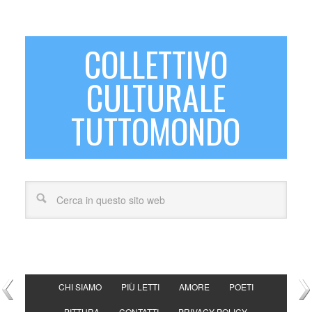
COLLETTIVO
CULTURALE
TUTTOMONDO
CHI SIAMO
PIÙ LETTI
AMORE
POETI
PITTURA
CONTATTI
PRIVACY POLICY