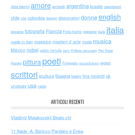
amore
argentina
brasile
capolavori
Alda Merini
architetti
english
donne
chile
colombia
disegnatori
cile
design
italia
Francia
fotografia
espana
Frida Kahlo
giappone
iliade
musica
messico
mestieri d' arte
made in italy
moda
nobel
México
pablo neruda
perù
Philippe Jaroussky
Pier Paolo
poeti
pittura
registi
Portogallo
racconti brevi
Pasolini
scrittori
scultura
Spagna
uk
tina modotti
teatro
usa
uruguay
varie
ARTICOLI RECENTI
Vladimir Majakovskij Beato chi
11 Iliade -A. Baricco Pandaro e Enea