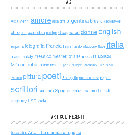
TAG
amore
argentina
brasile
capolavori
Alda Merini
architetti
english
donne
chile
colombia
disegnatori
cile
design
italia
Francia
fotografia
espana
Frida Kahlo
giappone
iliade
musica
messico
mestieri d' arte
made in italy
moda
nobel
México
pablo neruda
perù
Philippe Jaroussky
Pier Paolo
poeti
pittura
registi
Portogallo
racconti brevi
Pasolini
scrittori
scultura
Spagna
uk
tina modotti
teatro
usa
uruguay
varie
ARTICOLI RECENTI
tessuti d’Arte – La stampa a ruggine