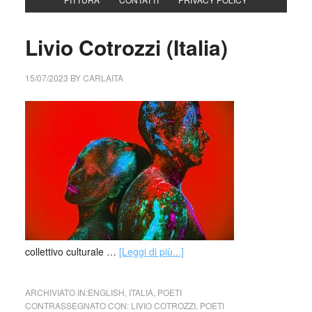
Livio Cotrozzi (Italia)
15/07/2023
BY
CARLAITA
collettivo culturale …
[Leggi di più...]
ARCHIVIATO IN:
ENGLISH
,
ITALIA
,
POETI
CONTRASSEGNATO CON:
LIVIO COTROZZI
,
POETI