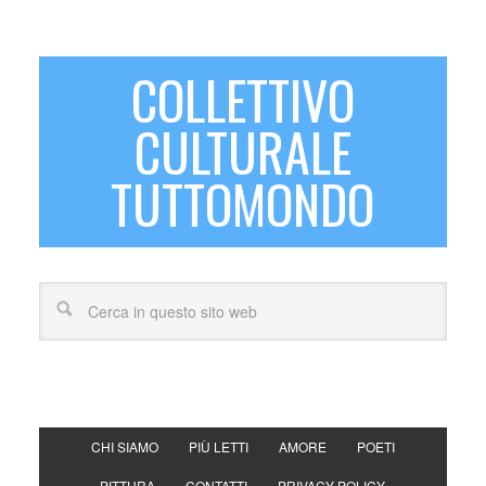
COLLETTIVO
CULTURALE
TUTTOMONDO
CHI SIAMO
PIÙ LETTI
AMORE
POETI
PITTURA
CONTATTI
PRIVACY POLICY