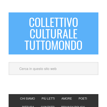
COLLETTIVO
CULTURALE
TUTTOMONDO
CHI SIAMO
PIÙ LETTI
AMORE
POETI
PITTURA
CONTATTI
PRIVACY POLICY