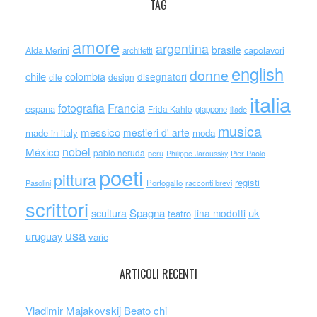
TAG
amore
argentina
brasile
capolavori
Alda Merini
architetti
english
donne
chile
colombia
disegnatori
cile
design
italia
Francia
fotografia
espana
Frida Kahlo
giappone
iliade
musica
messico
mestieri d' arte
made in italy
moda
nobel
México
pablo neruda
perù
Philippe Jaroussky
Pier Paolo
poeti
pittura
registi
Portogallo
racconti brevi
Pasolini
scrittori
scultura
Spagna
uk
tina modotti
teatro
usa
uruguay
varie
ARTICOLI RECENTI
Vladimir Majakovskij Beato chi