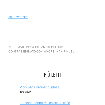
L’amore romantico non esiste – El amor romántico no
existe
cctm.website
L’amore romantico non esiste – El amor romántico no
existe
ARCHIVIATO IN:
AMORE
,
ANTROPOLOGIA
CONTRASSEGNATO CON:
AMORE
,
IÑAKI PIÑUEL
PIÙ LETTI
Vincenzo Ferdinandi (Italia)
120 views
La ninna nanna del chicco di caffè