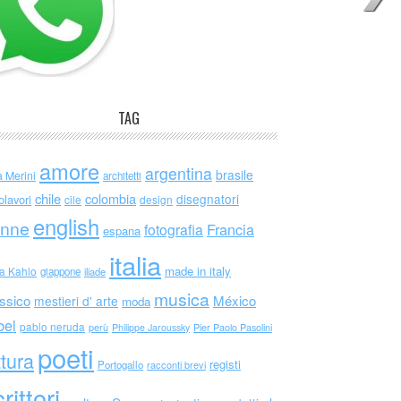
TAG
amore
argentina
brasile
a Merini
architetti
chile
colombia
disegnatori
olavori
cile
design
english
nne
Francia
fotografia
espana
italia
made in italy
da Kahlo
giappone
iliade
musica
ssico
México
mestieri d' arte
moda
bel
pablo neruda
perù
Philippe Jaroussky
Pier Paolo Pasolini
poeti
ttura
registi
Portogallo
racconti brevi
rittori