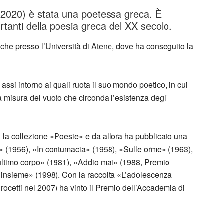
 2020) è stata una poetessa greca. È
rtanti della poesia greca del XX secolo.
tiche presso l’Università di Atene, dove ha conseguito la
assi intorno ai quali ruota il suo mondo poetico, in cui
la misura del vuoto che circonda l’esistenza degli
on la collezione «Poesie» e da allora ha pubblicato una
uio» (1956), «In contumacia» (1958), «Sulle orme» (1963),
ultimo corpo» (1981), «Addio mai» (1988, Premio
o insieme» (1998). Con la raccolta «L’adolescenza
Crocetti nel 2007) ha vinto il Premio dell’Accademia di