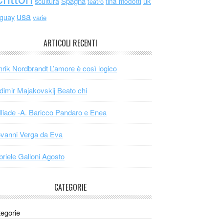
scultura
Spagna
uk
tina modotti
teatro
usa
uguay
varie
ARTICOLI RECENTI
rik Nordbrandt L’amore è così logico
dimir Majakovskij Beato chi
Iliade -A. Baricco Pandaro e Enea
vanni Verga da Eva
riele Galloni Agosto
CATEGORIE
egorie