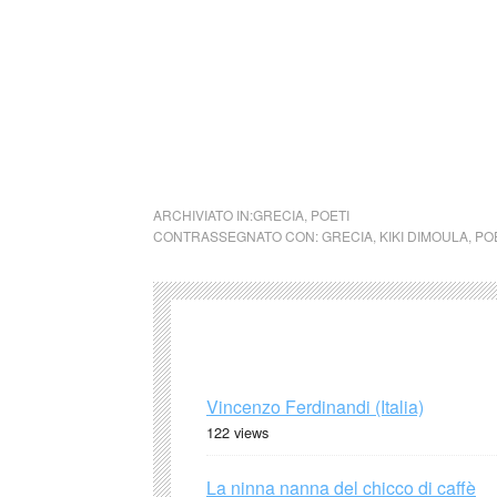
Grecia Karolos Papoulias per meriti culturali
Nel 2020 le è stato assegnato il Primo Prem
Fondazione Cini per il volume K.P. Kavafis,
cctm Kiki Dimoula (Grecia)
ARCHIVIATO IN:
GRECIA
,
POETI
CONTRASSEGNATO CON:
GRECIA
,
KIKI DIMOULA
,
PO
Vincenzo Ferdinandi (Italia)
122 views
La ninna nanna del chicco di caffè