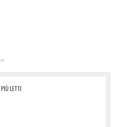
.
io Benno Geiger per la traduzione poetica della
 Tutte le poesie, Donzelli, Roma 2019. (fonte Wikipedia)
ETI
PIÙ LETTI