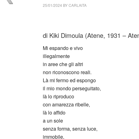
25/01/2024
BY
CARLAITA
cctm collettivo culturale tuttomondo Kiki Di
di Kiki Dimoula (Atene, 1931 – At
Mi espando e vivo
illegalmente
in aree che gli altri
non riconoscono reali.
Là mi fermo ed espongo
il mio mondo perseguitato,
là lo riproduco
con amarezza ribelle,
là lo affido
a un sole
senza forma, senza luce,
immobile,