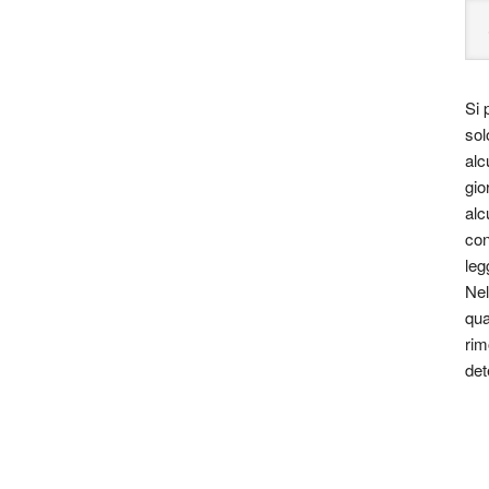
Si 
sol
alc
gio
alc
con
leg
Nel
qua
rim
det