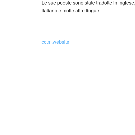
Le sue poesie sono state tradotte in ingles
italiano e molte altre lingue.
_
cctm.website
Paola Maria Minucci (Grosseto, 1948
italiana.
Professore associato di Lingua e letteratura
occupata di traduzioni dalla lingua greca mo
Nazionale di Traduzione greco per la sua tr
letteratura Odysseas Elytīs. Nel 2007 le è 
italiano per l’attività complessiva, e nel 20
ricca antologia dell’opera di Elytis dal tito
Nel 2013 ha ricevuto la decorazione dell’Or