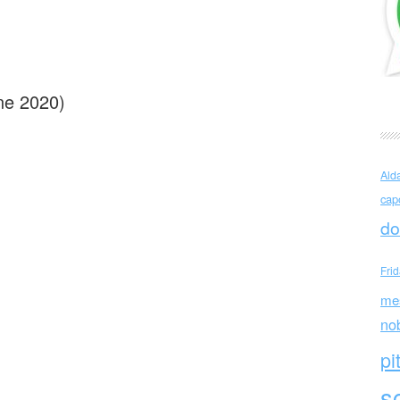
moula (Grecia)
ene 2020)
Ald
cap
do
Fri
me
no
pi
sc