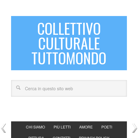
COLLETTIVO
CULTURALE
TUTTOMONDO
CHI SIAMO
PIÙ LETTI
AMORE
POETI
PITTURA
CONTATTI
PRIVACY POLICY