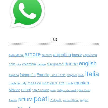
TAG
amore
argentina
brasile
capolavori
Alda Merini
architetti
english
donne
chile
colombia
disegnatori
cile
design
italia
Francia
fotografia
espana
Frida Kahlo
giappone
iliade
musica
messico
mestieri d' arte
made in italy
moda
nobel
México
pablo neruda
perù
Philippe Jaroussky
Pier Paolo
poeti
pittura
registi
Portogallo
racconti brevi
Pasolini