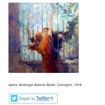
_
_
opera: Ambrogio Antonio Alciati,
Convegno
, 1918