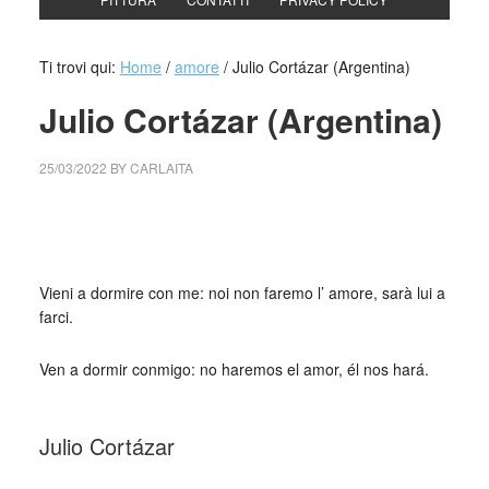
Ti trovi qui:
Home
/
amore
/
Julio Cortázar (Argentina)
Julio Cortázar (Argentina)
25/03/2022
BY
CARLAITA
collettivo culturale tuttomondo Julio Cortázar Rayuela
(Argentina)
Vieni a dormire con me: noi non faremo l’ amore, sarà lui a
farci.
Ven a dormir conmigo: no haremos el amor, él nos hará.
_
Julio Cortázar