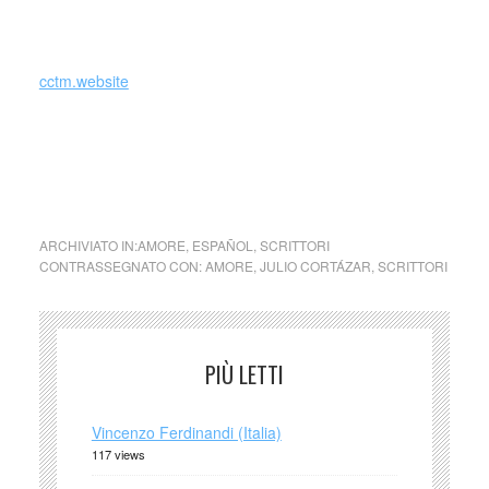
proprio ordine convenzionale di lettura: si può partire dal
capitolo 73, passare al 1, al 2 e poi saltare al 116.
cctm.website
Julio Cortázar Rayuela – Vieni a dormire con me: noi non
faremo l’ amore … Ven a dormir conmigo: no haremos el
amor …
ARCHIVIATO IN:
AMORE
,
ESPAÑOL
,
SCRITTORI
CONTRASSEGNATO CON:
AMORE
,
JULIO CORTÁZAR
,
SCRITTORI
PIÙ LETTI
Vincenzo Ferdinandi (Italia)
117 views