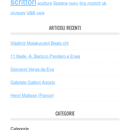
scrittori
scultura
Spagna
uk
tina modotti
teatro
usa
uruguay
varie
ARTICOLI RECENTI
Vladimir Majakovskij Beato chi
11 Iliade -A. Baricco Pandaro e Enea
Giovanni Verga da Eva
Gabriele Galloni Agosto
Henri Matisse (France)
CATEGORIE
Categorie