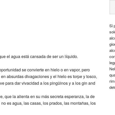
Si 
sol
alc
gio
alc
ue el agua está cansada de ser un líquido.
con
leg
Nel
portunidad se convierte en hielo o en vapor, pero
qua
 en absurdas divagaciones y el hielo es torpe y tosco,
rim
ve para dar vivacidad a los pingüinos y a los gin and
det
e, que la alienta en su más secreta esperanza, la de
e no es agua, las casas, los prados, las montañas, los