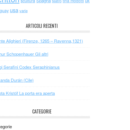
scultura
Spagna
uk
tina modotti
teatro
usa
uguay
varie
ARTICOLI RECENTI
te Alighieri (Firenze, 1265 – Ravenna,1321)
hur Schopenhauer Gli altri
gi Serafini Codex Seraphinianus
nda Durán (Cile)
ta Kristóf La porta era aperta
CATEGORIE
egorie