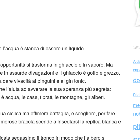
r L’ acqua
l’acqua è stanca di essere un liquido.
Ald
’opportunità si trasforma in ghiaccio o in vapore. Ma
cap
e in assurde divagazioni e il ghiaccio è goffo e grezzo,
do
dare vivacità ai pinguini e al gin tonic.
che l’aiuta ad avverare la sua speranza piú segreta:
Fri
 è acqua, le case, i prati, le montagne, gli alberi.
me
 ciclica ma effimera battaglia, e scegliere, per fare
no
numerose braccia scende a insediarsi la replica bianca e
pi
sc
icata segassimo il tronco in modo che l’albero si