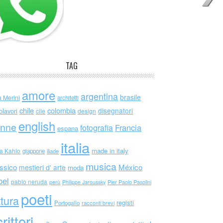
TAG
amore
argentina
brasile
a Merini
architetti
chile
colombia
disegnatori
olavori
cile
design
english
nne
Francia
fotografia
espana
italia
made in italy
da Kahlo
giappone
iliade
musica
ssico
México
mestieri d' arte
moda
bel
pablo neruda
perù
Philippe Jaroussky
Pier Paolo Pasolini
poeti
ttura
registi
Portogallo
racconti brevi
rittori