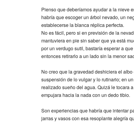
Pienso que deberíamos ayudar a la nieve en 
habría que escoger un árbol nevado, un neg
establecerse la blanca réplica perfecta.
No es fácil, pero si en previsión de la nev
mantuviera en pie sin saber que ya está 
por un verdugo sutil, bastaría esperar a que 
entonces retirarlo a un lado sin la menor s
No creo que la gravedad deshiciera el albo 
suspensión de lo vulgar y lo rutinario; en un
realizado sueño del agua. Quizá le tocara a 
empujara hacia la nada con un dedo tibio.
Son experiencias que habría que intentar pa
jarras y vasos con esa resoplante alegría qu