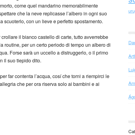
re morto, come quel mandarino memorabilmente
ur
pettare che la neve replicasse l’albero in ogni suo
za scuoterlo, con un lieve e perfetto spostamento.
 crollare il bianco castello di carte, tutto avverrebbe
Dan
a routine, per un certo periodo di tempo un albero di
qua. Forse sarà un uccello a distruggerlo, o il primo
Art
 il suo tiepido dito.
Lui
 far contenta l’acqua, cosí che torni a riempirci le
Ama
llegria che per ora riserva solo ai bambini e ai
Ágo
Cat