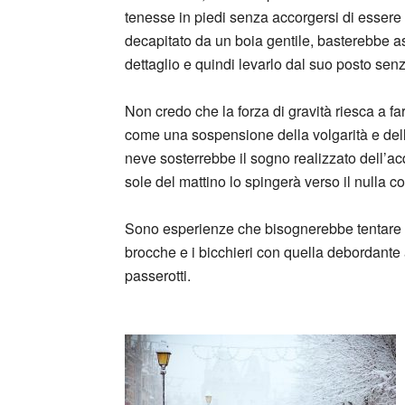
tenesse in piedi senza accorgersi di esse
decapitato da un boia gentile, basterebbe as
dettaglio e quindi levarlo dal suo posto sen
Non credo che la forza di gravità riesca a far
come una sospensione della volgarità e dell
neve sosterrebbe il sogno realizzato dell’ac
sole del mattino lo spingerà verso il nulla con
Sono esperienze che bisognerebbe tentare per
brocche e i bicchieri con quella debordante a
passerotti.
_