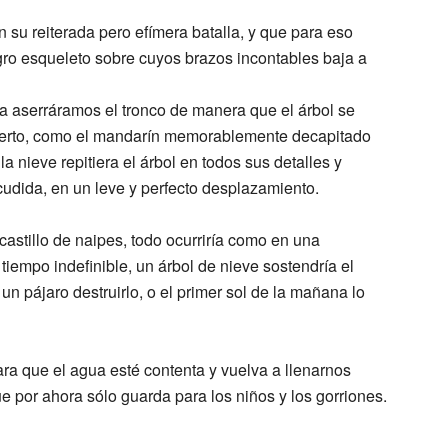
su reiterada pero efímera batalla, y que para eso
ro esqueleto sobre cuyos brazos incontables baja a
ada aserráramos el tronco de manera que el árbol se
muerto, como el mandarín memorablemente decapitado
la nieve repitiera el árbol en todos sus detalles y
acudida, en un leve y perfecto desplazamiento.
castillo de naipes, todo ocurriría como en una
 tiempo indefinible, un árbol de nieve sostendría el
un pájaro destruirlo, o el primer sol de la mañana lo
ra que el agua esté contenta y vuelva a llenarnos
e por ahora sólo guarda para los niños y los gorriones.