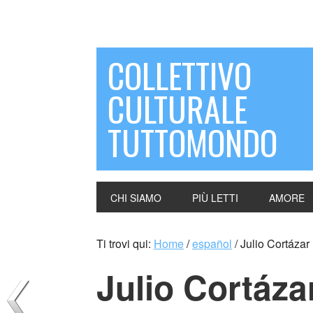
COLLETTIVO
CULTURALE
TUTTOMONDO
CHI SIAMO
PIÙ LETTI
AMORE
Ti trovi qui:
Home
/
español
/
Julio Cortázar
Julio Cortáza