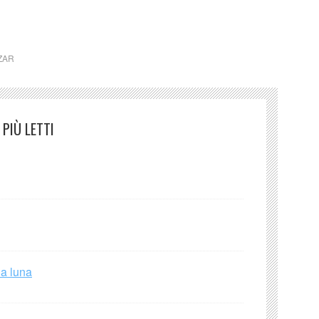
ZAR
PIÙ LETTI
la luna