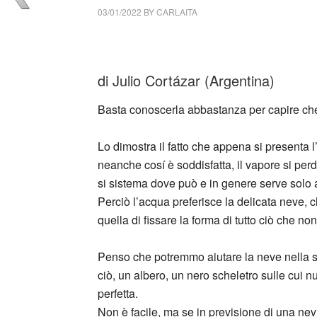
03/01/2022
BY
CARLAITA
collettivo culturale tuttomondo Julio Cortáza
di Julio Cortázar (Argentina)
Basta conoscerla abbastanza per capire che 
Lo dimostra il fatto che appena si presenta l
neanche cosí è soddisfatta, il vapore si perd
si sistema dove può e in genere serve solo a 
Perciò l’acqua preferisce la delicata neve, 
quella di fissare la forma di tutto ciò che non
Penso che potremmo aiutare la neve nella sua
ciò, un albero, un nero scheletro sulle cui 
perfetta.
Non è facile, ma se in previsione di una nev