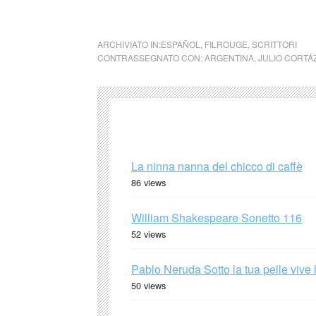
Julio Cortázar L’ acqua
ARCHIVIATO IN:
ESPAÑOL
,
FILROUGE
,
SCRITTORI
CONTRASSEGNATO CON:
ARGENTINA
,
JULIO CORTÁ
La ninna nanna del chicco di caffè
86 views
William Shakespeare Sonetto 116
52 views
Pablo Neruda Sotto la tua pelle vive 
50 views