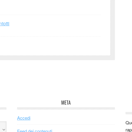
totti
META
Accedi
Que
rap
Feed dei contenuti