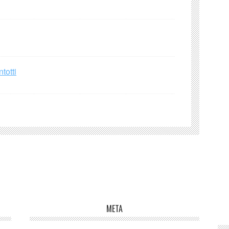
totti
META