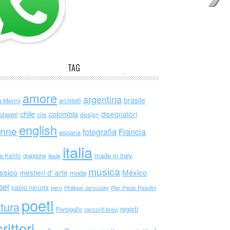
TAG
amore
argentina
brasile
a Merini
architetti
chile
colombia
disegnatori
olavori
cile
design
english
nne
Francia
fotografia
espana
italia
made in italy
da Kahlo
giappone
iliade
musica
ssico
México
mestieri d' arte
moda
bel
pablo neruda
perù
Philippe Jaroussky
Pier Paolo Pasolini
poeti
ttura
registi
Portogallo
racconti brevi
rittori