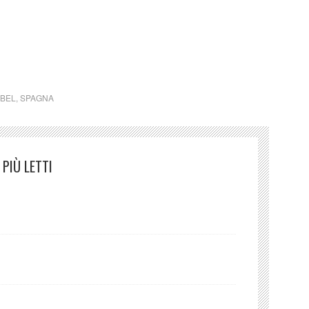
detentore dell’avente diritto.)
BEL
,
SPAGNA
PIÙ LETTI