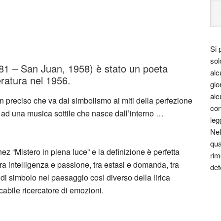
Si 
sol
1 – San Juan, 1958) è stato un poeta
alc
eratura nel 1956.
gio
alc
 preciso che va dal simbolismo ai miti della perfezione
con
 ad una musica sottile che nasce dall’interno …
leg
Nel
qua
z “Mistero in piena luce” e la definizione è perfetta
rim
ra intelligenza e passione, tra estasi e domanda, tra
det
 di simbolo nel paesaggio così diverso della lirica
ncabile ricercatore di emozioni.