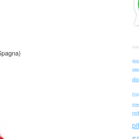
ne di Juan Ramon Jiménez
Spagna)
Ald
cap
do
Fri
me
no
pi
sc