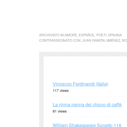
rimosso immediatamente su segnalazione del 
cctm cctm juan ramon jimenez poesia
ARCHIVIATO IN:
AMORE
,
ESPAÑOL
,
POETI
,
SPAGNA
CONTRASSEGNATO CON:
JUAN RAMÓN JIMÉNEZ
,
NO
Vincenzo Ferdinandi (Italia)
117 views
La ninna nanna del chicco di caffè
81 views
William Shakespeare Sonetto 116