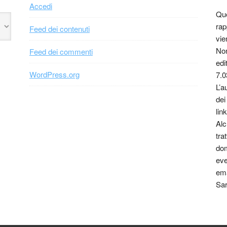
Accedi
Que
rap
Feed dei contenuti
vie
Non
Feed dei commenti
edi
WordPress.org
7.0
L’a
dei
link
Alc
tra
dom
eve
ema
Sar