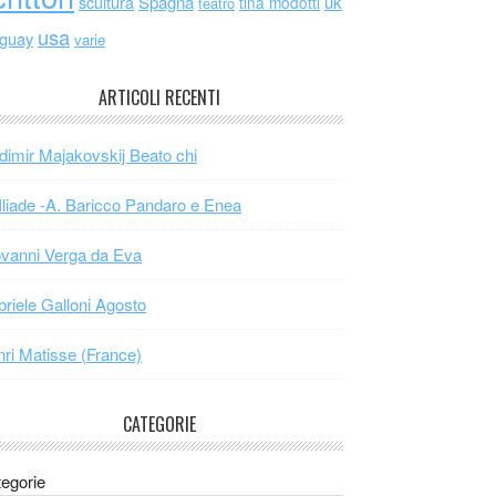
scultura
Spagna
uk
tina modotti
teatro
usa
uguay
varie
ARTICOLI RECENTI
dimir Majakovskij Beato chi
Iliade -A. Baricco Pandaro e Enea
vanni Verga da Eva
riele Galloni Agosto
ri Matisse (France)
CATEGORIE
egorie