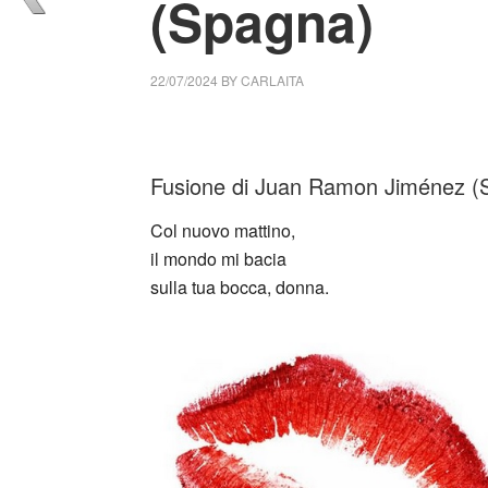
(Spagna)
22/07/2024
BY
CARLAITA
cctm collettivo culturale tuttomondo Fusio
Fusione di Juan Ramon Jiménez (
Col nuovo mattino,
il mondo mi bacia
sulla tua bocca, donna.