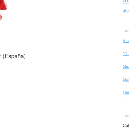
ur
Vla
11 
 (
España)
Gio
Gab
Hen
Cat