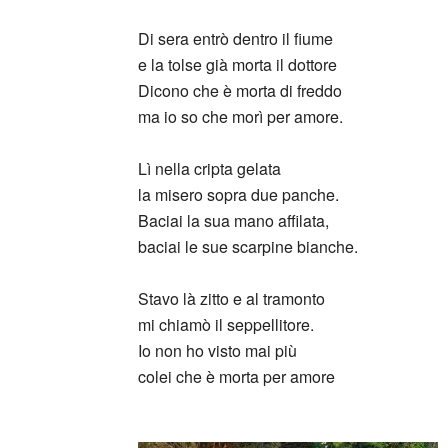
Di sera entrò dentro il fiume
e la tolse già morta il dottore
Dicono che è morta di freddo
ma io so che morì per amore.
Lì nella cripta gelata
la misero sopra due panche.
Baciai la sua mano affilata,
baciai le sue scarpine bianche.
Stavo là zitto e al tramonto
mi chiamò il seppellitore.
Io non ho visto mai più
colei che è morta per amore
_