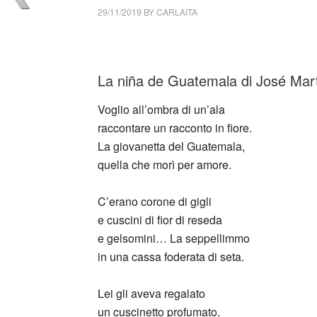
29/11/2019
BY
CARLAITA
collettivo culturale tuttomondo José Martí (
La niña de Guatemala di José Mar
Voglio all’ombra di un’ala
raccontare un racconto in fiore.
La giovanetta del Guatemala,
quella che morì per amore.
C’erano corone di gigli
e cuscini di fior di reseda
e gelsomini… La seppellimmo
in una cassa foderata di seta.
Lei gli aveva regalato
un cuscinetto profumato.