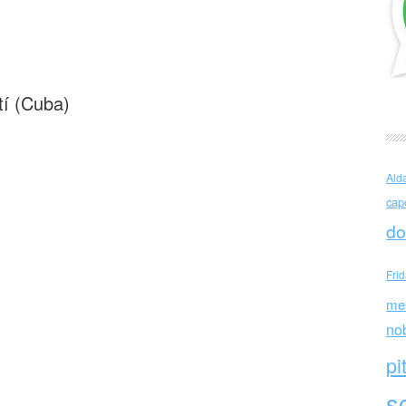
Cuba)
tí (Cuba)
Ald
cap
do
Fri
me
no
pi
sc