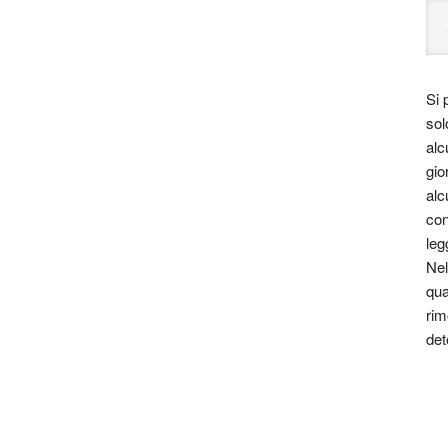
Si 
sol
alc
gio
alc
con
leg
Nel
qua
rim
det