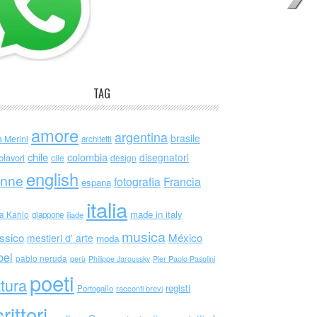
TAG
amore
argentina
brasile
a Merini
architetti
chile
colombia
disegnatori
olavori
cile
design
english
nne
Francia
fotografia
espana
italia
made in italy
da Kahlo
giappone
iliade
musica
ssico
México
mestieri d' arte
moda
bel
pablo neruda
perù
Philippe Jaroussky
Pier Paolo Pasolini
poeti
ttura
registi
Portogallo
racconti brevi
rittori