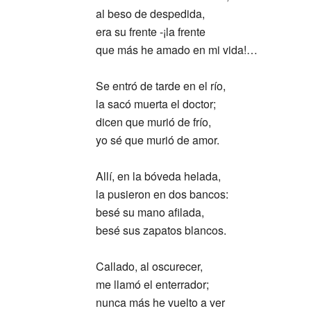
al beso de despedida,
era su frente -¡la frente
que más he amado en mi vida!…
Se entró de tarde en el río,
la sacó muerta el doctor;
dicen que murió de frío,
yo sé que murió de amor.
Allí, en la bóveda helada,
la pusieron en dos bancos:
besé su mano afilada,
besé sus zapatos blancos.
Callado, al oscurecer,
me llamó el enterrador;
nunca más he vuelto a ver