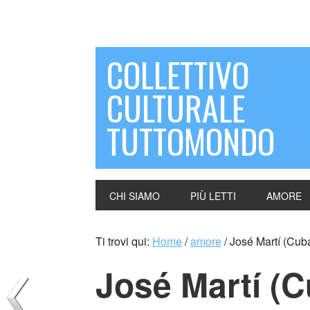
COLLETTIVO
CULTURALE
TUTTOMONDO
CHI SIAMO
PIÙ LETTI
AMORE
Ti trovi qui:
Home
/
amore
/
José Martí (Cub
José Martí (C