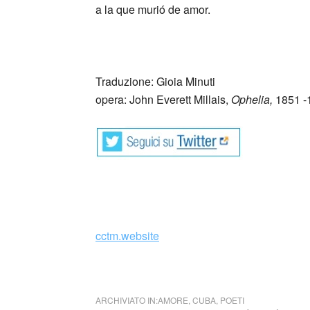
a la que murió de amor.
Traduzione: Gioia Minuti
opera: John Everett Millais,
Ophelia,
1851 -
cctm.website
La niña de Guatemala di Jos
ARCHIVIATO IN:
AMORE
,
CUBA
,
POETI