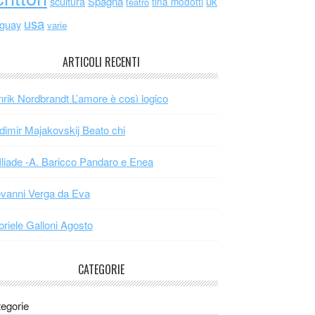
scultura
Spagna
uk
tina modotti
teatro
usa
uguay
varie
ARTICOLI RECENTI
rik Nordbrandt L’amore è così logico
dimir Majakovskij Beato chi
Iliade -A. Baricco Pandaro e Enea
vanni Verga da Eva
riele Galloni Agosto
CATEGORIE
egorie