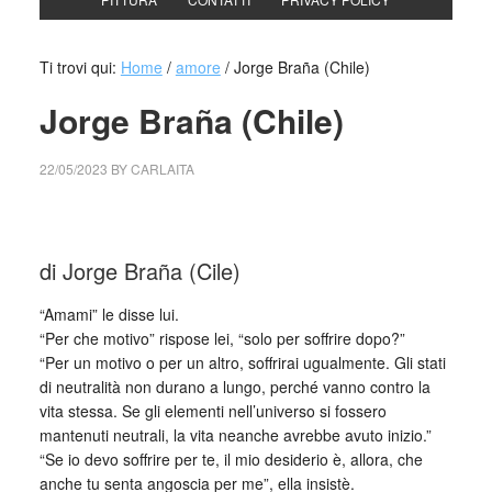
Ti trovi qui:
Home
/
amore
/
Jorge Braña (Chile)
Jorge Braña (Chile)
22/05/2023
BY
CARLAITA
collettivo culturale tuttomondo Jorge Braña (Chile)
di Jorge Braña (Cile)
“Amami” le disse lui.
“Per che motivo” rispose lei, “solo per soffrire dopo?”
“Per un motivo o per un altro, soffrirai ugualmente. Gli stati
di neutralità non durano a lungo, perché vanno contro la
vita stessa. Se gli elementi nell’universo si fossero
mantenuti neutrali, la vita neanche avrebbe avuto inizio.”
“Se io devo soffrire per te, il mio desiderio è, allora, che
anche tu senta angoscia per me”, ella insistè.