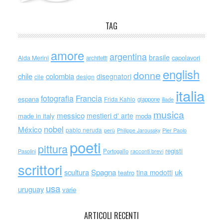
TAG
amore
argentina
brasile
capolavori
Alda Merini
architetti
english
donne
chile
colombia
disegnatori
cile
design
italia
Francia
fotografia
espana
Frida Kahlo
giappone
iliade
musica
messico
mestieri d' arte
made in italy
moda
nobel
México
pablo neruda
perù
Philippe Jaroussky
Pier Paolo
poeti
pittura
registi
Portogallo
racconti brevi
Pasolini
scrittori
scultura
Spagna
uk
tina modotti
teatro
usa
uruguay
varie
ARTICOLI RECENTI