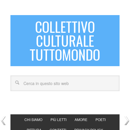
COLLETTIVO
CULTURALE
TUTTOMONDO
CHI SIAMO
PIÙ LETTI
AMORE
POETI
PITTURA
CONTATTI
PRIVACY POLICY