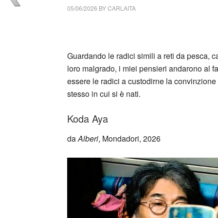
05/06/2026
BY
CARLAITA
cctm collettivo culturale tuttomondo Koda 
Guardando le radici simili a reti da pesca, 
loro malgrado, i miei pensieri andarono al 
essere le radici a custodirne la convinzione 
stesso in cui si è nati.
Koda Aya
da
Alberi
, Mondadori, 2026