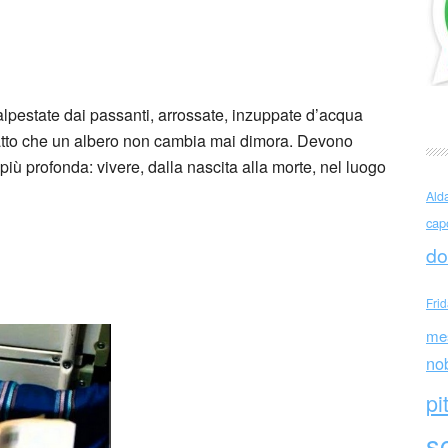
Aya (Giappone)
calpestate dai passanti, arrossate, inzuppate d’acqua
fatto che un albero non cambia mai dimora. Devono
più profonda: vivere, dalla nascita alla morte, nel luogo
Ald
cap
do
Fri
me
no
pi
sc