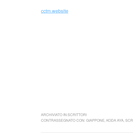
cctm.website
Si precisa che la diffusione di testi o immag
alcuno scopo di lucro, nè rappresenta una t
alcuna periodicità specifica. Non può pertant
legge n. 62 del 7.03.2001.
Nel caso si dovesse involontariamente ledere
rimosso immediatamente su segnalazione del 
cctm collettivo culturale tuttomon
ARCHIVIATO IN:
SCRITTORI
CONTRASSEGNATO CON:
GIAPPONE
,
KODA AYA
,
SCR