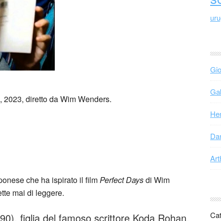
ur
Gio
Gab
, 2023, diretto da Wim Wenders.
Hen
Dan
Art
ponese che ha ispirato il film
Perfect Days
di Wim
tte mai di leggere.
Cat
0), figlia del famoso scrittore Koda Rohan,