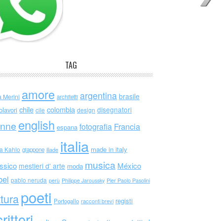
TAG
amore
argentina
brasile
a Merini
architetti
chile
colombia
disegnatori
olavori
cile
design
english
nne
Francia
fotografia
espana
italia
made in italy
da Kahlo
giappone
iliade
musica
ssico
México
mestieri d' arte
moda
bel
pablo neruda
perù
Philippe Jaroussky
Pier Paolo Pasolini
poeti
ttura
registi
Portogallo
racconti brevi
rittori