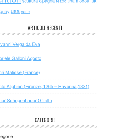
scultura
Spagna
uk
tina modotti
teatro
usa
uguay
varie
ARTICOLI RECENTI
vanni Verga da Eva
riele Galloni Agosto
ri Matisse (France)
te Alighieri (Firenze, 1265 – Ravenna,1321)
hur Schopenhauer Gli altri
CATEGORIE
egorie