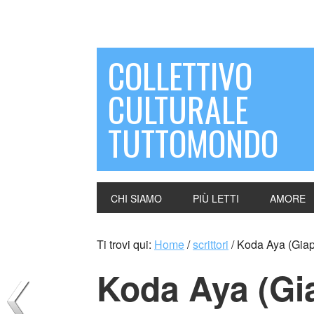
COLLETTIVO
CULTURALE
TUTTOMONDO
CHI SIAMO
PIÙ LETTI
AMORE
Ti trovi qui:
Home
/
scrittori
/
Koda Aya (Gia
Koda Aya (Gi