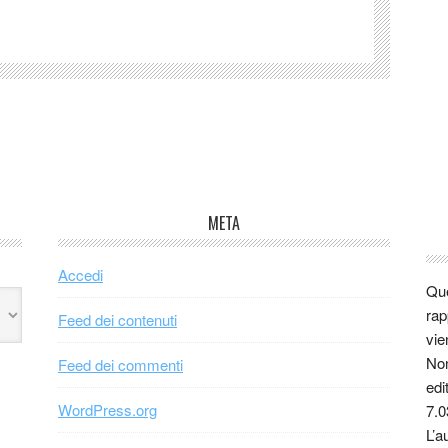
META
Accedi
Que
rap
Feed dei contenuti
vie
Non
Feed dei commenti
edi
WordPress.org
7.0
L’a