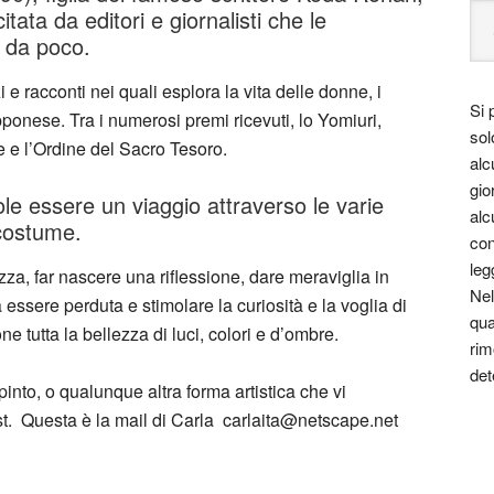
tata da editori e giornalisti che le
 da poco.
 racconti nei quali esplora la vita delle donne, i
Si 
apponese. Tra i numerosi premi ricevuti, lo Yomiuri,
sol
 e l’Ordine del Sacro Tesoro.
alc
gio
le essere un viaggio attraverso le varie
alc
 costume.
con
leg
za, far nascere una riflessione, dare meraviglia in
Nel
ssere perduta e stimolare la curiosità e la voglia di
qua
 tutta la bellezza di luci, colori e d’ombre.
rim
det
pinto, o qualunque altra forma artistica che vi
ost. Questa è la mail di Carla carlaita@netscape.net