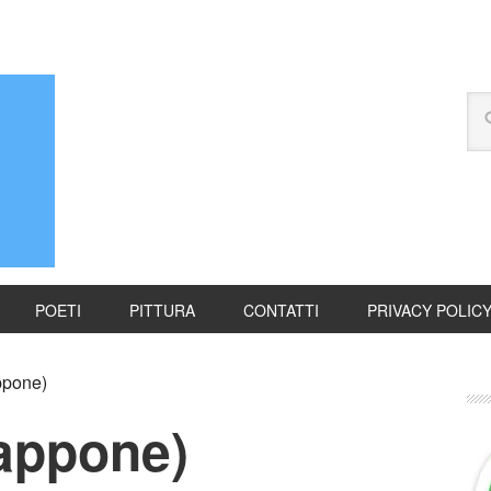
POETI
PITTURA
CONTATTI
PRIVACY POLIC
ppone)
appone)