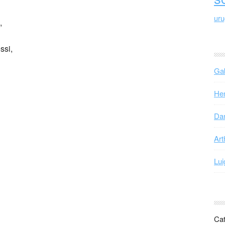
ur
,
ssi,
Gab
Hen
Dan
Art
Lui
Cat