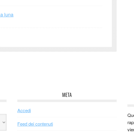
la luna
META
Accedi
Que
rap
Feed dei contenuti
vie