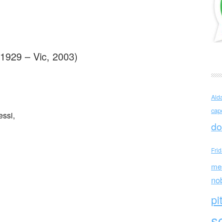
Martí i Pol (España)
 1929 – Vic, 2003)
Ald
cap
essi,
do
Fri
me
no
pi
sc