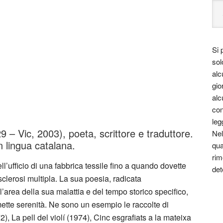
Si 
sol
alc
gio
alc
con
leg
 – Vic, 2003), poeta, scrittore e traduttore.
Nel
in lingua catalana.
qua
rim
ell’ufficio di una fabbrica tessile fino a quando dovette
det
clerosi multipla. La sua poesia, radicata
’area della sua malattia e del tempo storico specifico,
mette serenità. Ne sono un esempio le raccolte di
, La pell del violí (1974), Cinc esgrafiats a la mateixa