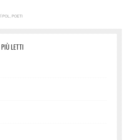
Í POL
,
POETI
PIÙ LETTI