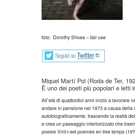
foto: Dorothy Shoes – fair use
Miquel Martí Pol (Roda de Ter, 1929
È uno dei poeti più popolari e letti 
All’età di quattordici anni iniziò a lavorare n
andare in pensione nel 1973 a causa della s
autobiograficamente, trascende la realtà dell
e crea un paesaggio interiorizzato che tras
poesie Vint-i-set poemes en tres temps (1972)