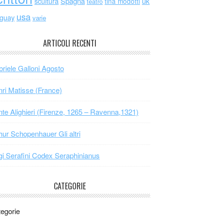
scultura
Spagna
uk
tina modotti
teatro
usa
uguay
varie
ARTICOLI RECENTI
riele Galloni Agosto
ri Matisse (France)
te Alighieri (Firenze, 1265 – Ravenna,1321)
hur Schopenhauer Gli altri
gi Serafini Codex Seraphinianus
CATEGORIE
egorie