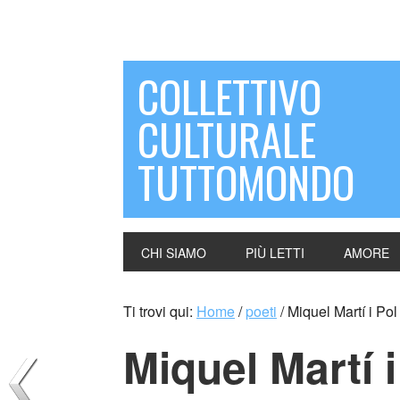
COLLETTIVO
CULTURALE
TUTTOMONDO
CHI SIAMO
PIÙ LETTI
AMORE
Ti trovi qui:
Home
/
poeti
/
Miquel Martí i Po
Miquel Martí 