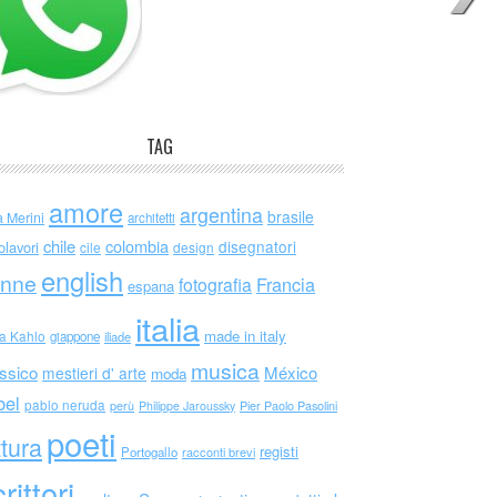
TAG
amore
argentina
brasile
a Merini
architetti
chile
colombia
disegnatori
olavori
cile
design
english
nne
Francia
fotografia
espana
italia
made in italy
da Kahlo
giappone
iliade
musica
ssico
México
mestieri d' arte
moda
bel
pablo neruda
perù
Philippe Jaroussky
Pier Paolo Pasolini
poeti
ttura
registi
Portogallo
racconti brevi
rittori