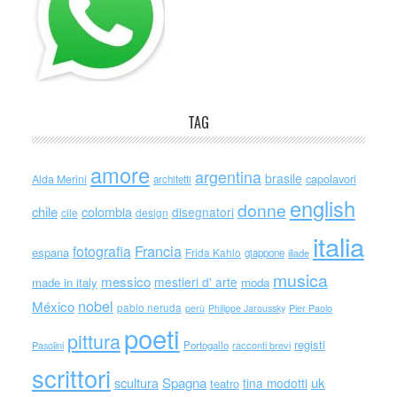
TAG
amore
argentina
brasile
capolavori
Alda Merini
architetti
english
donne
chile
colombia
disegnatori
cile
design
italia
Francia
fotografia
espana
Frida Kahlo
giappone
iliade
musica
messico
mestieri d' arte
made in italy
moda
nobel
México
pablo neruda
perù
Philippe Jaroussky
Pier Paolo
poeti
pittura
registi
Portogallo
racconti brevi
Pasolini
scrittori
scultura
Spagna
uk
tina modotti
teatro