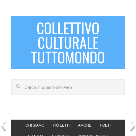
COLLETTIVO
CULTURALE
TUTTOMONDO
CHI SIAMO
PIÙ LETTI
AMORE
POETI
PITTURA
CONTATTI
PRIVACY POLICY