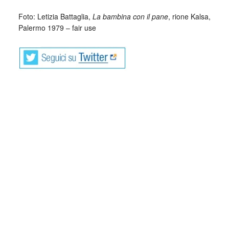
_
Foto: Letizia Battaglia,
La bambina con il pane
, rione Kalsa,
Palermo 1979 – fair use
Le poesie di Ilaria Grasso affrontano un tema molto difficile
con la leggerezza e la complessità di uno sguardo che sa
percepire l’umanità.
Il lavoro è dedicato alla figura della fotografa e politica
italiana Letizia Battaglia e, in effetti, di flash e di visioni si
compone il libro. Poesie che scorrono come lame e restano
sulla superficie come tatuaggi, con la profondità di un
inconscio epidermico, inconscio collettivo.
Ilaria Grasso ci scrive, mette in scrittura la nostra storia
italiana, le battaglie, le sconfitte, e la vittoria