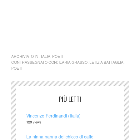
(Lietocolle 2018). Altri suoi lavori sono apparsi su Zest
Letteratura Sostenibile e MagO.
collettivo culturale tuttomondo Ilaria Grasso Pentax K1000
ARCHIVIATO IN:
ITALIA
,
POETI
CONTRASSEGNATO CON:
ILARIA GRASSO
,
LETIZIA BATTAGLIA
,
POETI
PIÙ LETTI
Vincenzo Ferdinandi (Italia)
129 views
La ninna nanna del chicco di caffè