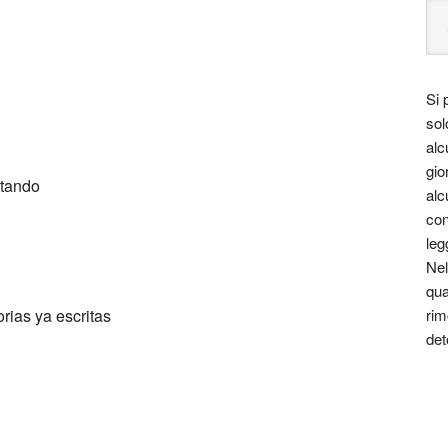
Si 
sol
alc
gio
ntando
alc
con
leg
Nel
qua
rim
rias ya escritas
det