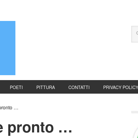
POETI
PITTURA
CONTATTI
PRIVACY POLIC
 pronto …
 è pronto …