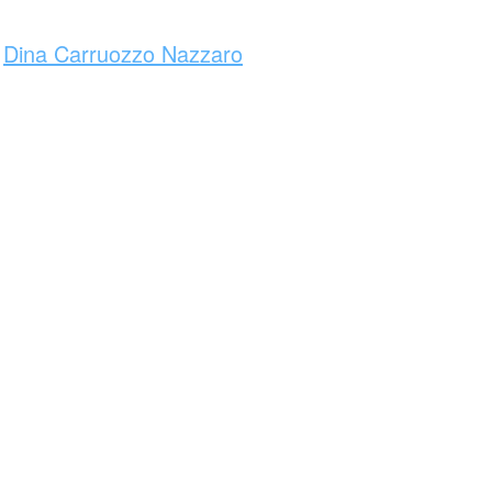
e
Dina Carruozzo Nazzaro
… testo e illustrazione collage digitale Dina Carruozzo
tm