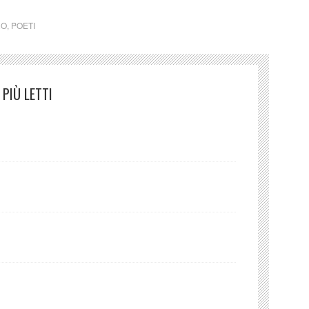
RO
,
POETI
PIÙ LETTI