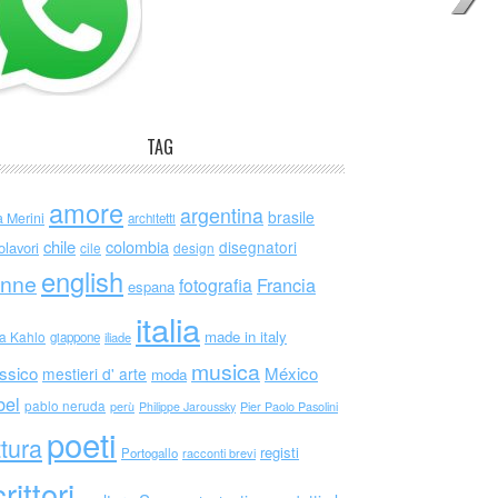
TAG
amore
argentina
brasile
a Merini
architetti
chile
colombia
disegnatori
olavori
cile
design
english
nne
Francia
fotografia
espana
italia
made in italy
da Kahlo
giappone
iliade
musica
ssico
México
mestieri d' arte
moda
bel
pablo neruda
perù
Philippe Jaroussky
Pier Paolo Pasolini
poeti
ttura
registi
Portogallo
racconti brevi
rittori