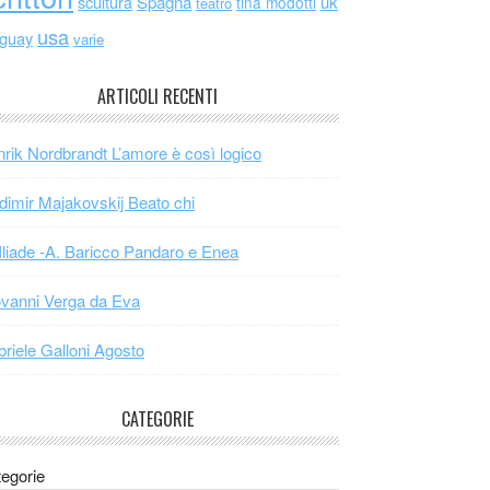
scultura
Spagna
uk
tina modotti
teatro
usa
uguay
varie
ARTICOLI RECENTI
rik Nordbrandt L’amore è così logico
dimir Majakovskij Beato chi
Iliade -A. Baricco Pandaro e Enea
vanni Verga da Eva
riele Galloni Agosto
CATEGORIE
egorie