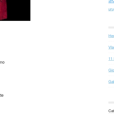
ur
Hen
Vla
11 
ano
Gio
Gab
tte
Cat