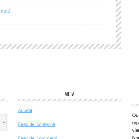
totti
META
Accedi
Que
rap
Feed dei contenuti
vie
Non
Feed dei commenti