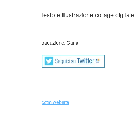
testo e illustrazione collage digital
_
traduzione: Carla
cctm.website
Il mio albero è pronto … Mi árbol está listo 
Nazzaro traduzione spagnola a cura del cc