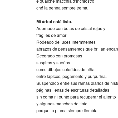
e qualche macchia d’inchiostro
ché la penna sempre trema.
Mi árbol está listo.
Adornado con bolas de cristal rojas y
frágiles de amor
Rodeado de luces intermitentes
abrazos de pensamientos que brillan enca
Decorado con promesas
suspiros y sueños
como dibujos coloridos de niña
entre lápices, pegamento y purpurina.
Suspendido entre sus ramas diarios de histo
páginas llenas de escrituras detalladas
sin coma ni punto para recuperar el aliento
y algunas manchas de tinta
porque la pluma siempre tiembla.
_