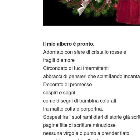
Il mio albero è pronto.
Adornato con sfere di cristallo rosse e
fragili d’amore
Circondato di luci intermittenti
abbracci di pensieri che scintillando incant
Decorato di promesse
sospiri e sogni
come disegni di bambina colorati
fra matite colla e porporina.
Sospesi fra i suoi rami diari di storie già scri
pagine fitte di scritture minuziose
nessuna virgola o punto a prender fiato