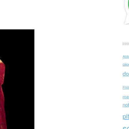
 è pronto
Ald
cap
do
Fri
me
no
pi
sc