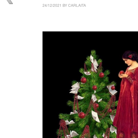
24/12/2021
BY
CARLAITA
collettivo culturale tuttomondo Il mio albero