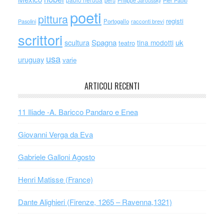
perù
Philippe Jaroussky
Pier Paolo
poeti
pittura
registi
Portogallo
racconti brevi
Pasolini
scrittori
scultura
Spagna
uk
tina modotti
teatro
usa
uruguay
varie
ARTICOLI RECENTI
11 Iliade -A. Baricco Pandaro e Enea
Giovanni Verga da Eva
Gabriele Galloni Agosto
Henri Matisse (France)
Dante Alighieri (Firenze, 1265 – Ravenna,1321)