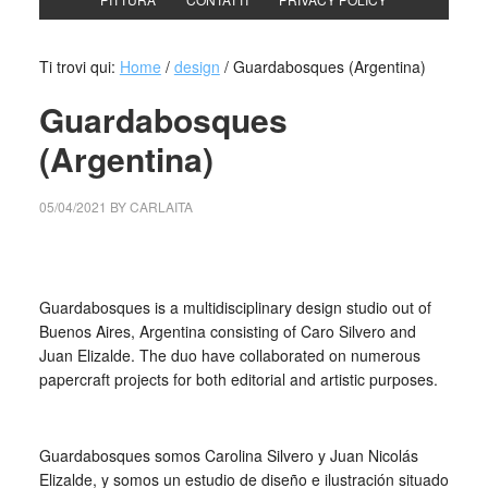
Ti trovi qui:
Home
/
design
/
Guardabosques (Argentina)
Guardabosques
(Argentina)
05/04/2021
BY
CARLAITA
centro cultural tina modotti caracas Guardabosques
Guardabosques is a multidisciplinary design studio out of
Buenos Aires, Argentina consisting of Caro Silvero and
Juan Elizalde. The duo have collaborated on numerous
papercraft projects for both editorial and artistic purposes.
_
Guardabosques somos Carolina Silvero y Juan Nicolás
Elizalde, y somos un estudio de diseño e ilustración situado