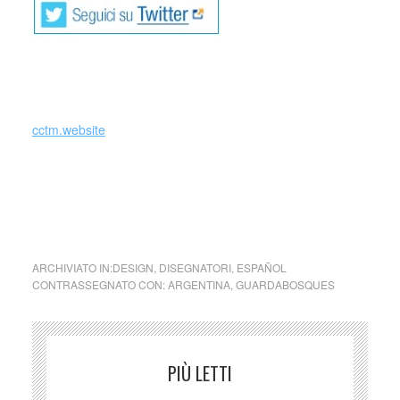
cctm.website
arte design argentina cctm poesia latino america cultura
ARCHIVIATO IN:
DESIGN
,
DISEGNATORI
,
ESPAÑOL
CONTRASSEGNATO CON:
ARGENTINA
,
GUARDABOSQUES
PIÙ LETTI