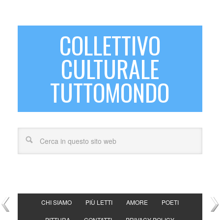
COLLETTIVO
CULTURALE
TUTTOMONDO
CHI SIAMO
PIÙ LETTI
AMORE
POETI
PITTURA
CONTATTI
PRIVACY POLICY