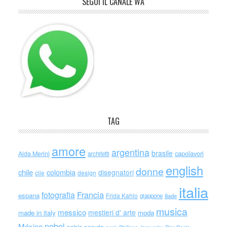
SEGUI IL CANALE WA
TAG
amore
argentina
brasile
capolavori
Alda Merini
architetti
english
donne
chile
colombia
disegnatori
cile
design
italia
Francia
fotografia
espana
Frida Kahlo
giappone
iliade
musica
messico
mestieri d' arte
made in italy
moda
nobel
México
pablo neruda