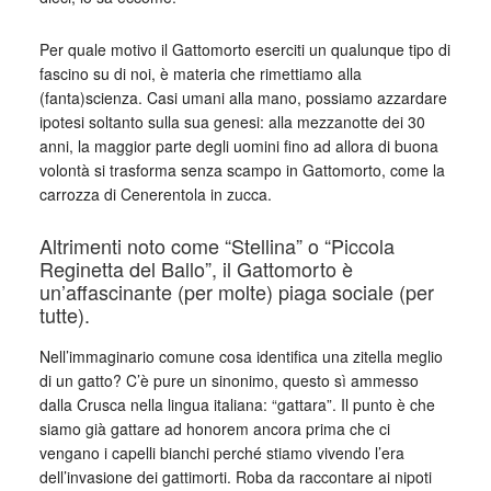
Per quale motivo il Gattomorto eserciti un qualunque tipo di
fascino su di noi, è materia che rimettiamo alla
(fanta)scienza. Casi umani alla mano, possiamo azzardare
ipotesi soltanto sulla sua genesi: alla mezzanotte dei 30
anni, la maggior parte degli uomini fino ad allora di buona
volontà si trasforma senza scampo in Gattomorto, come la
carrozza di Cenerentola in zucca.
Altrimenti noto come “Stellina” o “Piccola
Reginetta del Ballo”, il Gattomorto è
un’affascinante (per molte) piaga sociale (per
tutte).
Nell’immaginario comune cosa identifica una zitella meglio
di un gatto? C’è pure un sinonimo, questo sì ammesso
dalla Crusca nella lingua italiana: “gattara”. Il punto è che
siamo già gattare ad honorem ancora prima che ci
vengano i capelli bianchi perché stiamo vivendo l’era
dell’invasione dei gattimorti. Roba da raccontare ai nipoti