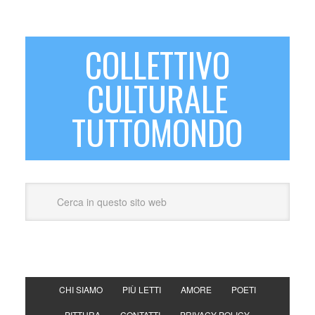
COLLETTIVO
CULTURALE
TUTTOMONDO
CHI SIAMO
PIÙ LETTI
AMORE
POETI
PITTURA
CONTATTI
PRIVACY POLICY