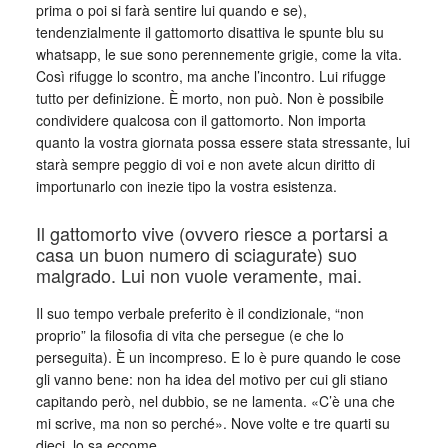
prima o poi si farà sentire lui quando e se),
tendenzialmente il gattomorto disattiva le spunte blu su
whatsapp, le sue sono perennemente grigie, come la vita.
Così rifugge lo scontro, ma anche l’incontro. Lui rifugge
tutto per definizione. È morto, non può. Non è possibile
condividere qualcosa con il gattomorto. Non importa
quanto la vostra giornata possa essere stata stressante, lui
starà sempre peggio di voi e non avete alcun diritto di
importunarlo con inezie tipo la vostra esistenza.
Il gattomorto vive (ovvero riesce a portarsi a
casa un buon numero di sciagurate) suo
malgrado. Lui non vuole veramente, mai.
Il suo tempo verbale preferito è il condizionale, “non
proprio” la filosofia di vita che persegue (e che lo
perseguita). È un incompreso. E lo è pure quando le cose
gli vanno bene: non ha idea del motivo per cui gli stiano
capitando però, nel dubbio, se ne lamenta. «C’è una che
mi scrive, ma non so perché». Nove volte e tre quarti su
dieci, lo sa eccome.