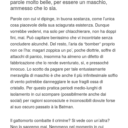
parole molto belle, per essere un maschio,
ammesso che lo sia.
Parole con cui vi dipinge, in buona sostanza, come l’unica
cosa piacevole della sua sciagurata esistenza. Dunque
vorrebbe vedervi, ma solo per chiacchierare, non ha doppi
fini, mai. Può capitare benissimo che vi incontriate senza
concludere alcunché. Del resto, l’aria da “bomber” proprio
non ce l’ha: magari zoppica un po’, poche diottrie, soffre di
attacchi di panico, insomma ha almeno un difetto di
fabbricazione che lo rende sventurato, sì, e pressoché
innocuo. Lo scotto da pagare per tale entusiasmante
meraviglia di maschio è che anche il più infinitesimale soffio
di vento potrebbe danneggiare le sue fragili ossa di
cristallo. Per questo pratica periodi medio-lunghi di
isolamento in cui scompare (possibilmente anche dai
social) per ragioni sconosciute e inconoscibili dovute forse
al suo oscuro passato à la Batman.
Il gattomorto combatte il crimine? Si vede con un’altra?
Non lo sapremo mai. Nemmeno nel momento in cui