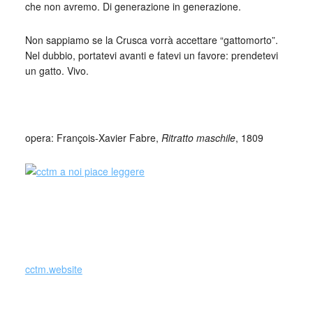
che non avremo. Di generazione in generazione.
Non sappiamo se la Crusca vorrà accettare “gattomorto”.
Nel dubbio, portatevi avanti e fatevi un favore: prendetevi
un gatto. Vivo.
_
opera: François-Xavier Fabre,
Ritratto maschile
, 1809
Grazia Sambruna
Grazia Sambruna
cctm.website
Grazia Sambruna