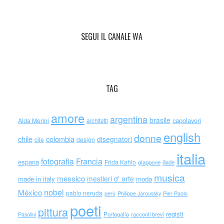
SEGUI IL CANALE WA
TAG
amore
argentina
brasile
capolavori
Alda Merini
architetti
english
donne
chile
colombia
disegnatori
cile
design
italia
Francia
fotografia
espana
Frida Kahlo
giappone
iliade
musica
messico
mestieri d' arte
made in italy
moda
nobel
México
pablo neruda
perù
Philippe Jaroussky
Pier Paolo
poeti
pittura
registi
Portogallo
racconti brevi
Pasolini