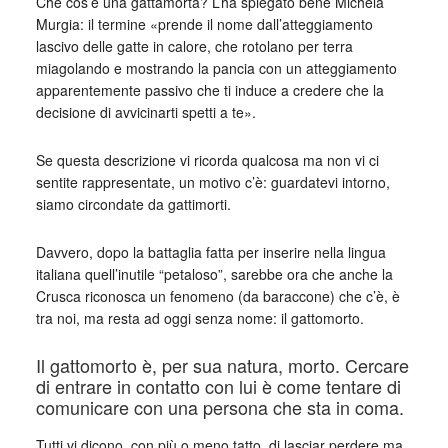
Che cos’è una gattamorta? L’ha spiegato bene Michela
Murgia: il termine «prende il nome dall’atteggiamento
lascivo delle gatte in calore, che rotolano per terra
miagolando e mostrando la pancia con un atteggiamento
apparentemente passivo che ti induce a credere che la
decisione di avvicinarti spetti a te».
Se questa descrizione vi ricorda qualcosa ma non vi ci
sentite rappresentate, un motivo c’è: guardatevi intorno,
siamo circondate da gattimorti.
Davvero, dopo la battaglia fatta per inserire nella lingua
italiana quell’inutile “petaloso”, sarebbe ora che anche la
Crusca riconosca un fenomeno (da baraccone) che c’è, è
tra noi, ma resta ad oggi senza nome: il gattomorto.
Il gattomorto è, per sua natura, morto. Cercare
di entrare in contatto con lui è come tentare di
comunicare con una persona che sta in coma.
Tutti vi dicono, con più o meno tatto, di lasciar perdere ma