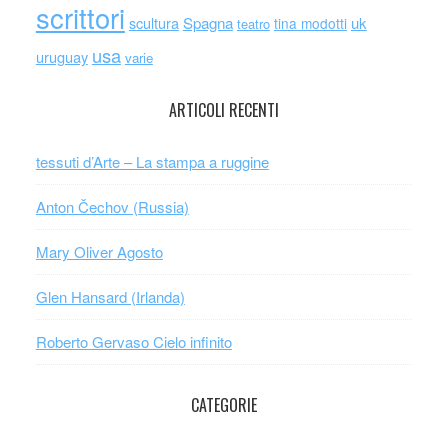
scrittori
scultura
Spagna
uk
tina modotti
teatro
usa
uruguay
varie
ARTICOLI RECENTI
tessuti d’Arte – La stampa a ruggine
Anton Čechov (Russia)
Mary Oliver Agosto
Glen Hansard (Irlanda)
Roberto Gervaso Cielo infinito
CATEGORIE