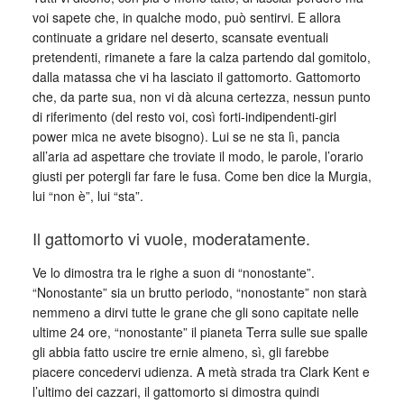
voi sapete che, in qualche modo, può sentirvi. E allora
continuate a gridare nel deserto, scansate eventuali
pretendenti, rimanete a fare la calza partendo dal gomitolo,
dalla matassa che vi ha lasciato il gattomorto. Gattomorto
che, da parte sua, non vi dà alcuna certezza, nessun punto
di riferimento (del resto voi, così forti-indipendenti-girl
power mica ne avete bisogno). Lui se ne sta lì, pancia
all’aria ad aspettare che troviate il modo, le parole, l’orario
giusti per potergli far fare le fusa. Come ben dice la Murgia,
lui “non è”, lui “sta”.
Il gattomorto vi vuole, moderatamente.
Ve lo dimostra tra le righe a suon di “nonostante”.
“Nonostante” sia un brutto periodo, “nonostante” non starà
nemmeno a dirvi tutte le grane che gli sono capitate nelle
ultime 24 ore, “nonostante” il pianeta Terra sulle sue spalle
gli abbia fatto uscire tre ernie almeno, sì, gli farebbe
piacere concedervi udienza. A metà strada tra Clark Kent e
l’ultimo dei cazzari, il gattomorto si dimostra quindi