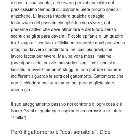
disposto, sua sponte, a riservare per voi manciate del
preziosissimo tempo di cui dispone. Siete proprio speciali,
anzichenò. Lì lascerà trapelare qualche dettaglio
tristanzuolo del passato che gli è toccato vivere, del
presente cattivo che deve affrontare e del futuro senza
sconti che gli si para davanti. Piccole epifanie di un quadro
tra il vago e il confuso: difficilmente saprete quali pensieri lo
attaglino davvero o addirittura, nei casi più gravi, che
lavoro faccia per vivere. Ma una volta messi insieme i
(pochi) pezzi del puzzle, basandovi sugli indizi che si è
lasciato “inavvertitamente” sfuggire, non potrete rimanere
indifferenti riguardo le sorti del gattomorto. Gattomorto che
non vi chiederà mai una mano, no, perché gliela state
dando già.
Il suo atteggiamento passivo nei confronti di ogni cosa è il
Sacro Graal di qualunque aspirante crocerossina (e futura
“zitella”).
Però il gattomorto è “così sensibile”. Dice