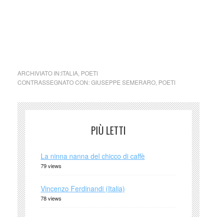
immediatamente su segnalazione del detentore dell’avente
diritto.)
La poesia serve … La poesía sirve … di Giuseppe
Semeraro
ARCHIVIATO IN:
ITALIA
,
POETI
CONTRASSEGNATO CON:
GIUSEPPE SEMERARO
,
POETI
PIÙ LETTI
La ninna nanna del chicco di caffè
79 views
Vincenzo Ferdinandi (Italia)
78 views