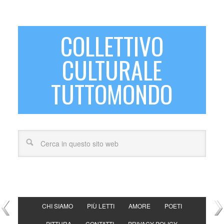
COLLETTIVO
CULTURALE
TUTTOMONDO
CHI SIAMO
PIÙ LETTI
AMORE
POETI
PITTURA
CONTATTI
PRIVACY POLICY