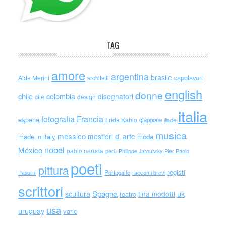
TAG
amore
argentina
brasile
capolavori
Alda Merini
architetti
english
donne
chile
colombia
disegnatori
cile
design
italia
Francia
fotografia
espana
Frida Kahlo
giappone
iliade
musica
messico
mestieri d' arte
made in italy
moda
nobel
México
pablo neruda
perù
Philippe Jaroussky
Pier Paolo
poeti
pittura
registi
Portogallo
racconti brevi
Pasolini
scrittori
scultura
Spagna
uk
tina modotti
teatro
usa
uruguay
varie