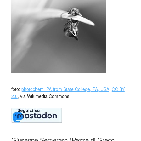
_
foto:
photochem_PA from State College, PA, USA
,
CC BY
2.0
, via Wikimedia Commons
Giuseppe Semeraro (Pezze di Greco,