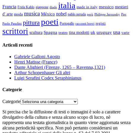
italia
Francia
messico
made in italy
mestieri
Frida Kahlo
giappone
iliade
musica
nobel
México
d' arte
moda
pablo neruda
perù
Pier
Philippe Jaroussky
poeti
pittura
registi
Paolo Pasolini
Portogallo
racconti brevi
scrittori
usa
Spagna
scultura
uk
uruguay
teatro
tina modotti
varie
Articoli recenti
Gabriele Galloni Agosto
Henri Matisse (France)
Dante Alighieri (Firenze, 1265 – Ravenna,1321)
Arthur Schopenhauer Gli altri
Luigi Serafini Codex Seraphinianus
Categorie
Categorie
Si precisa che la diffusione di testi o immagini è solo a carattere
divulgativo della cultura e senza alcuno scopo di lucro, nè
rappresenta una testata giornalistica in quanto viene aggiornata senza
alcuna periodicità specifica. Non può pertanto considerarsi un