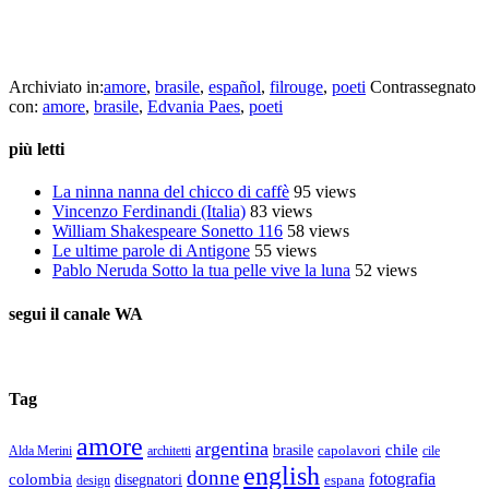
Scrive allora semplicemente i suoi pensieri, le sue emozioni, i suoi
sentimenti. Dichiara inoltre di essere di poche parole e tendere a
sintetizzare le sue note, ecco perché di solito scrive aforismi.
Archiviato in:
amore
,
brasile
,
español
,
filrouge
,
poeti
Contrassegnato
con:
amore
,
brasile
,
Edvania Paes
,
poeti
più letti
La ninna nanna del chicco di caffè
95 views
Vincenzo Ferdinandi (Italia)
83 views
William Shakespeare Sonetto 116
58 views
Le ultime parole di Antigone
55 views
Pablo Neruda Sotto la tua pelle vive la luna
52 views
segui il canale WA
Tag
amore
argentina
chile
brasile
capolavori
Alda Merini
cile
architetti
english
donne
fotografia
colombia
disegnatori
espana
design