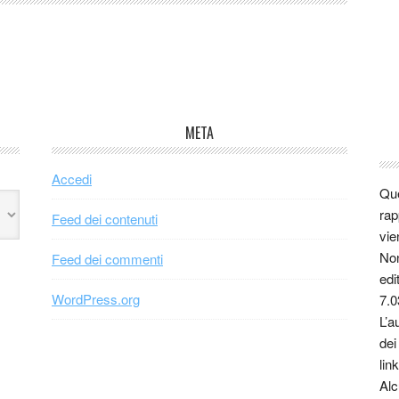
META
Accedi
Que
rap
Feed dei contenuti
vie
Non
Feed dei commenti
edi
WordPress.org
7.0
L’a
dei
link
Alc