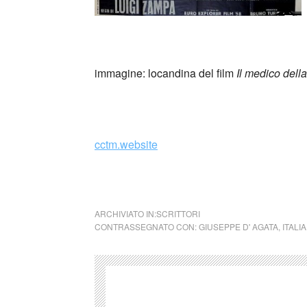
_
immagine: locandina del film
Il medico dell
cctm cctm cctm cctm cctm cctm cctm cctm c
cctm.website
cctm cctm cctm cctm cctm cctm cctm cctm c
ARCHIVIATO IN:
SCRITTORI
CONTRASSEGNATO CON:
GIUSEPPE D' AGATA
,
ITALIA