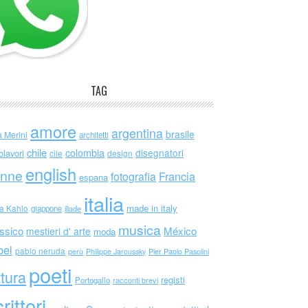
TAG
amore
argentina
brasile
a Merini
architetti
chile
colombia
disegnatori
olavori
cile
design
english
nne
Francia
fotografia
espana
italia
made in italy
da Kahlo
giappone
iliade
musica
ssico
México
mestieri d' arte
moda
bel
pablo neruda
perù
Philippe Jaroussky
Pier Paolo Pasolini
poeti
ttura
registi
Portogallo
racconti brevi
rittori