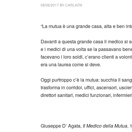
08/06/2017
BY
CARLAITA
centro cultural tina modotti caracas Giuseppe
“La mutua è una grande casa, alta e ben into
Davanti a questa grande casa il medico si s
e i medici di una volta se la passavano bene: 
facevano i loro soldi, c’erano clienti a volo
era una laurea come si deve.
Oggi purtroppo c’è la mutua: succhia il sangu
trasforma in corridoi, uffici, ascensori, uscier
direttori sanitari, medici funzionari, infermieri,
_
Giuseppe D’ Agata,
Il Medico della Mutua
,