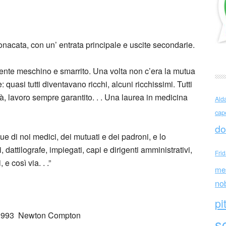
 D’ Agata (Italia)
nacata, con un’ entrata principale e uscite secondarie.
ente meschino e smarrito. Una volta non c’era la mutua
quasi tutti diventavano ricchi, alcuni ricchissimi. Tutti
ntà, lavoro sempre garantito. . . Una laurea in medicina
Ald
cap
do
e di noi medici, dei mutuati e dei padroni, e lo
i, dattilografe, impiegati, capi e dirigenti amministrativi,
Fri
 e così via. . .”
me
no
pi
 1993 Newton Compton
sc