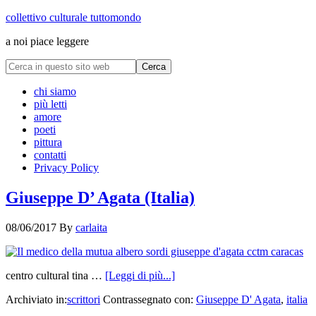
collettivo culturale tuttomondo
a noi piace leggere
chi siamo
più letti
amore
poeti
pittura
contatti
Privacy Policy
Giuseppe D’ Agata (Italia)
08/06/2017
By
carlaita
centro cultural tina …
[Leggi di più...]
Archiviato in:
scrittori
Contrassegnato con:
Giuseppe D' Agata
,
italia