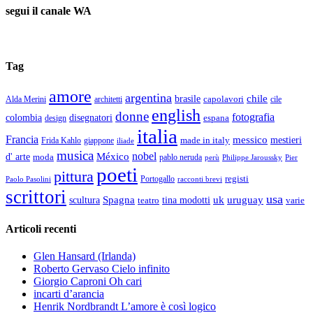
segui il canale WA
Tag
amore
argentina
chile
brasile
capolavori
Alda Merini
cile
architetti
english
donne
fotografia
colombia
disegnatori
espana
design
italia
Francia
messico
made in italy
mestieri
Frida Kahlo
giappone
iliade
musica
nobel
México
d' arte
moda
pablo neruda
perù
Pier
Philippe Jaroussky
poeti
pittura
registi
Paolo Pasolini
Portogallo
racconti brevi
scrittori
usa
Spagna
scultura
uk
uruguay
teatro
tina modotti
varie
Articoli recenti
Glen Hansard (Irlanda)
Roberto Gervaso Cielo infinito
Giorgio Caproni Oh cari
incarti d’arancia
Henrik Nordbrandt L’amore è così logico