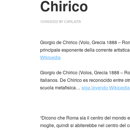
Chirico
10/09/2022
BY
CARLAITA
collettivo culturale tuttomondo case famose
Giorgio de Chirico (Volo, Grecia 1888 – Roma,
principale esponente della corrente artistic
Wikipedia
Giorgio de Chirico (Volos, Grecia 1888 – Ro
italianos. De Chirico es reconocido entre ot
scuola metafisica…
siga leyendo Wikipedia
_
“Dicono che Roma sia il centro del mondo e 
moglie, quindi si abiterebbe nel centro del c