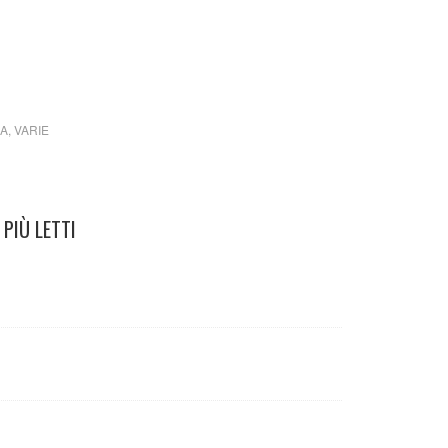
 – Giorgio De Chirico
IA
,
VARIE
PIÙ LETTI