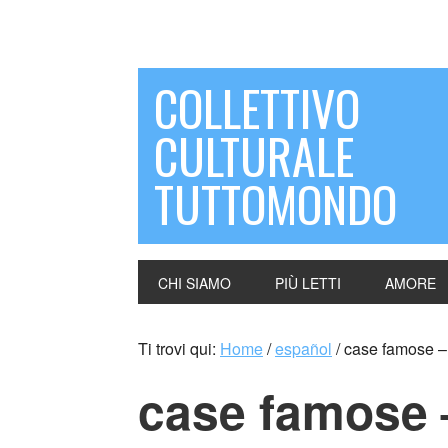
COLLETTIVO
CULTURALE
TUTTOMONDO
CHI SIAMO
PIÙ LETTI
AMORE
Ti trovi qui:
Home
/
español
/
case famose – 
case famose 