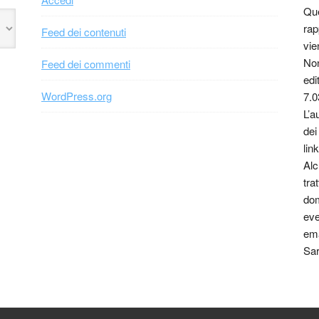
Que
rap
Feed dei contenuti
vie
Non
Feed dei commenti
edi
WordPress.org
7.0
L’a
dei
link
Alc
tra
dom
eve
ema
Sar