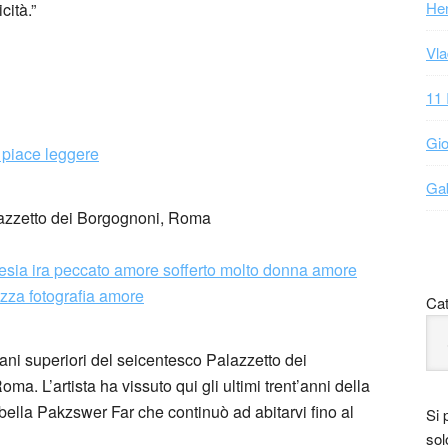
Hen
cità.”
Vla
11 
Gio
Gab
lazzetto dei Borgognoni, Roma
Cat
iani superiori del seicentesco Palazzetto dei
. L’artista ha vissuto qui gli ultimi trent’anni della
bella Pakzswer Far che continuò ad abitarvi fino al
Si 
sol