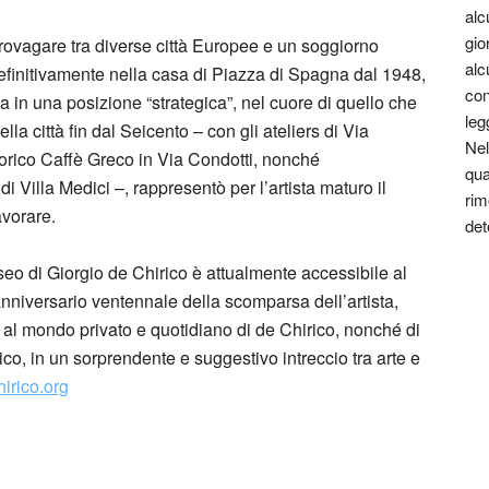
alc
gio
rovagare tra diverse città Europee e un soggiorno
alc
efinitivamente nella casa di Piazza di Spagna dal 1948,
con
ta in una posizione “strategica”, nel cuore di quello che
leg
ella città fin dal Seicento – con gli ateliers di Via
Nel
storico Caffè Greco in Via Condotti, nonché
qua
di Villa Medici –, rappresentò per l’artista maturo il
rim
avorare.
det
useo di Giorgio de Chirico è attualmente accessibile al
nniversario ventennale della scomparsa dell’artista,
 al mondo privato e quotidiano di de Chirico, nonché di
co, in un sorprendente e suggestivo intreccio tra arte e
irico.org