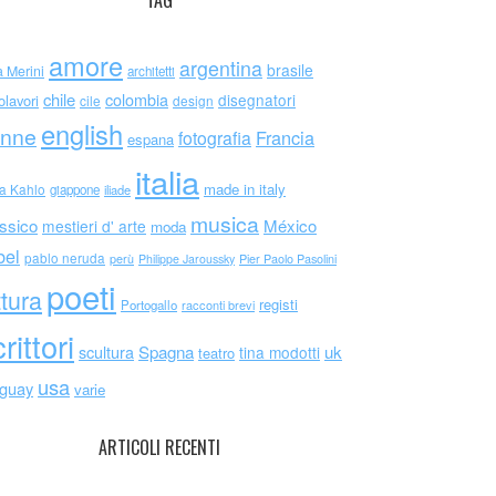
TAG
amore
argentina
brasile
a Merini
architetti
chile
colombia
disegnatori
olavori
cile
design
english
nne
Francia
fotografia
espana
italia
made in italy
da Kahlo
giappone
iliade
musica
ssico
México
mestieri d' arte
moda
bel
pablo neruda
perù
Philippe Jaroussky
Pier Paolo Pasolini
poeti
ttura
registi
Portogallo
racconti brevi
rittori
scultura
Spagna
uk
tina modotti
teatro
usa
uguay
varie
ARTICOLI RECENTI