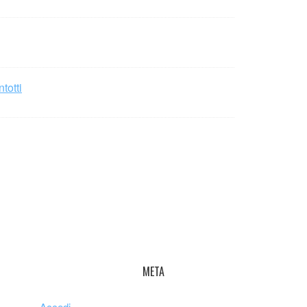
totti
META
Accedi