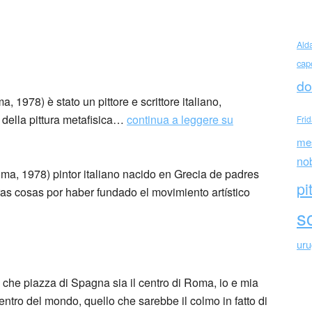
Ald
cap
 – Giorgio De Chirico
do
 1978) è stato un pittore e scrittore italiano,
a della pittura metafisica…
continua a leggere su
Fri
me
no
ma, 1978) pintor italiano nacido en Grecia de padres
pi
ras cosas por haber fundado el movimiento artístico
sc
ur
che piazza di Spagna sia il centro di Roma, io e mia
entro del mondo, quello che sarebbe il colmo in fatto di