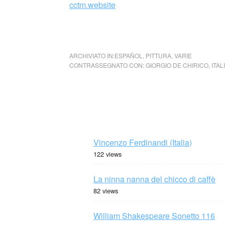
cctm.website
collettivo culturale tuttomondo case famose
ARCHIVIATO IN:
ESPAÑOL
,
PITTURA
,
VARIE
CONTRASSEGNATO CON:
GIORGIO DE CHIRICO
,
ITAL
Vincenzo Ferdinandi (Italia)
122 views
La ninna nanna del chicco di caffè
82 views
William Shakespeare Sonetto 116