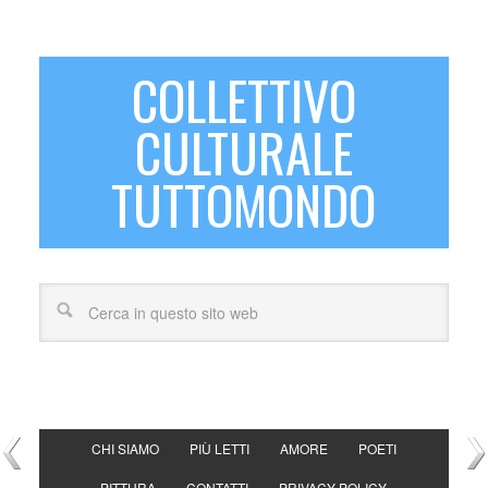
COLLETTIVO
CULTURALE
TUTTOMONDO
CHI SIAMO
PIÙ LETTI
AMORE
POETI
PITTURA
CONTATTI
PRIVACY POLICY