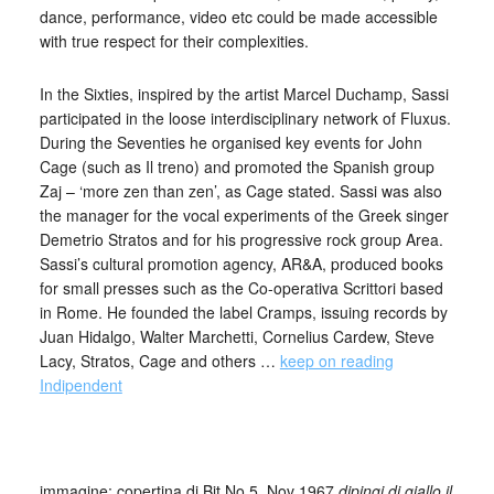
dance, performance, video etc could be made accessible
with true respect for their complexities.
In the Sixties, inspired by the artist Marcel Duchamp, Sassi
participated in the loose interdisciplinary network of Fluxus.
During the Seventies he organised key events for John
Cage (such as Il treno) and promoted the Spanish group
Zaj – ‘more zen than zen’, as Cage stated. Sassi was also
the manager for the vocal experiments of the Greek singer
Demetrio Stratos and for his progressive rock group Area.
Sassi’s cultural promotion agency, AR&A, produced books
for small presses such as the Co-operativa Scrittori based
in Rome. He founded the label Cramps, issuing records by
Juan Hidalgo, Walter Marchetti, Cornelius Cardew, Steve
Lacy, Stratos, Cage and others …
keep on reading
Indipendent
_
immagine: copertina di Bit No.5, Nov 1967
dipingi di giallo il