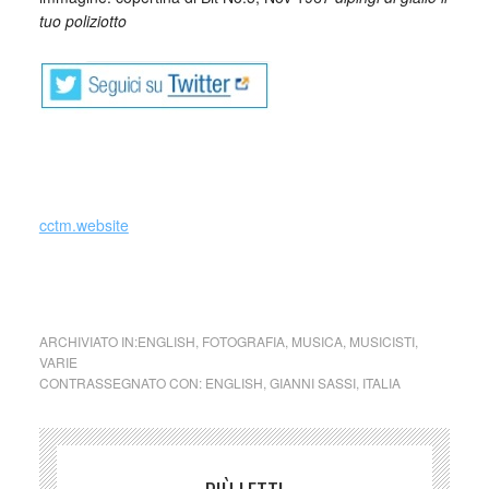
tuo poliziotto
cctm.website
fotografia italia cctm arte amore cultura bellezza poesia
ARCHIVIATO IN:
ENGLISH
,
FOTOGRAFIA
,
MUSICA
,
MUSICISTI
,
VARIE
CONTRASSEGNATO CON:
ENGLISH
,
GIANNI SASSI
,
ITALIA