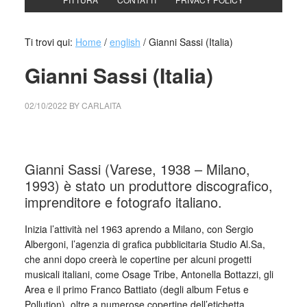
Ti trovi qui:
Home
/
english
/
Gianni Sassi (Italia)
Gianni Sassi (Italia)
02/10/2022
BY
CARLAITA
collettivo culturale tuttomondo Gianni Sassi (Italia)
Gianni Sassi (Varese, 1938 – Milano,
1993) è stato un produttore discografico,
imprenditore e fotografo italiano.
Inizia l’attività nel 1963 aprendo a Milano, con Sergio
Albergoni, l’agenzia di grafica pubblicitaria Studio Al.Sa,
che anni dopo creerà le copertine per alcuni progetti
musicali italiani, come Osage Tribe, Antonella Bottazzi, gli
Area e il primo Franco Battiato (degli album Fetus e
Pollution), oltre a numerose copertine dell’etichetta