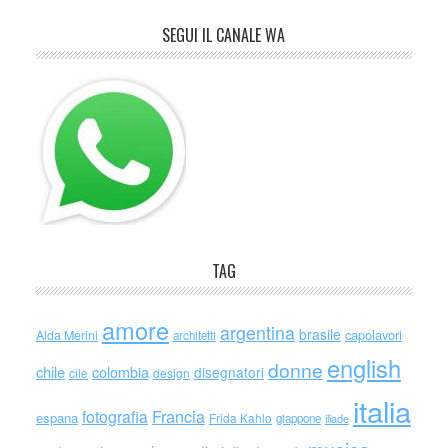
SEGUI IL CANALE WA
TAG
amore
argentina
brasile
capolavori
Alda Merini
architetti
english
donne
chile
colombia
disegnatori
cile
design
italia
Francia
fotografia
espana
Frida Kahlo
giappone
iliade