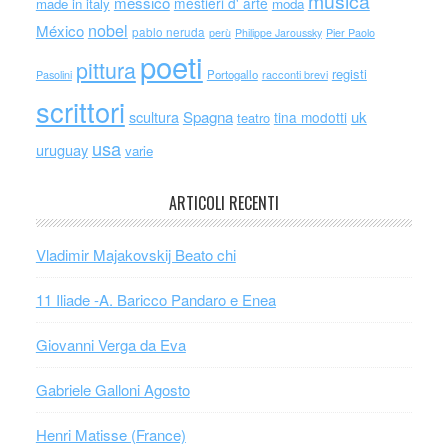
musica
messico
mestieri d' arte
made in italy
moda
nobel
México
pablo neruda
perù
Philippe Jaroussky
Pier Paolo
poeti
pittura
registi
Portogallo
racconti brevi
Pasolini
scrittori
scultura
Spagna
uk
tina modotti
teatro
usa
uruguay
varie
ARTICOLI RECENTI
Vladimir Majakovskij Beato chi
11 Iliade -A. Baricco Pandaro e Enea
Giovanni Verga da Eva
Gabriele Galloni Agosto
Henri Matisse (France)