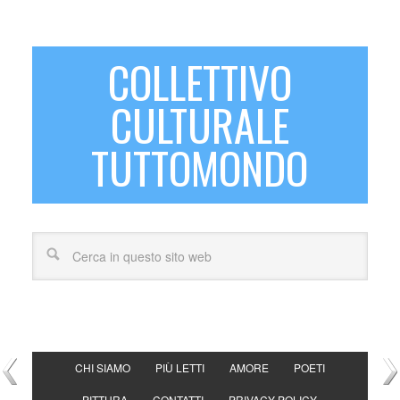
COLLETTIVO
CULTURALE
TUTTOMONDO
CHI SIAMO
PIÙ LETTI
AMORE
POETI
PITTURA
CONTATTI
PRIVACY POLICY