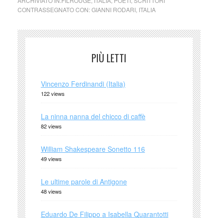
ARCHIVIATO IN:
FILROUGE
,
ITALIA
,
POETI
,
SCRITTORI
CONTRASSEGNATO CON:
GIANNI RODARI
,
ITALIA
PIÙ LETTI
Vincenzo Ferdinandi (Italia)
122 views
La ninna nanna del chicco di caffè
82 views
William Shakespeare Sonetto 116
49 views
Le ultime parole di Antigone
48 views
Eduardo De Filippo a Isabella Quarantotti