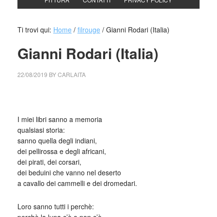
Ti trovi qui:
Home
/
filrouge
/
Gianni Rodari (Italia)
Gianni Rodari (Italia)
22/08/2019
BY
CARLAITA
collettivo culturale tuttomondo Gianni Rodari I miei libri
I miei libri sanno a memoria
qualsiasi storia:
sanno quella degli indiani,
dei pellirossa e degli africani,
dei pirati, dei corsari,
dei beduini che vanno nel deserto
a cavallo dei cammelli e dei dromedari.
Loro sanno tutti i perchè: