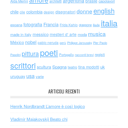
argentina
brasile
capolavori
Alda Merini
architetti
english
donne
chile
colombia
disegnatori
cile
design
italia
Francia
fotografia
espana
Frida Kahlo
giappone
iliade
musica
messico
mestieri d' arte
made in italy
moda
nobel
México
pablo neruda
perù
Philippe Jaroussky
Pier Paolo
poeti
pittura
registi
Portogallo
racconti brevi
Pasolini
scrittori
scultura
Spagna
uk
tina modotti
teatro
usa
uruguay
varie
ARTICOLI RECENTI
Henrik Nordbrandt L’amore è così logico
Vladimir Majakovskij Beato chi