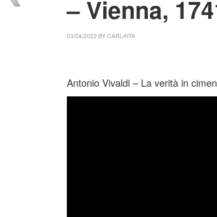
– Vienna, 174
03/04/2022
BY
CARLAITA
colletivo culturale tuttomondo Philippe Jar
Antonio Vivaldi – La verità in cimen