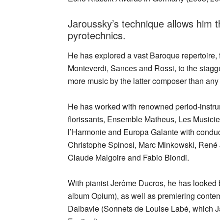
Jaroussky’s technique allows him 
pyrotechnics.
He has explored a vast Baroque repertoire, f
Monteverdi, Sances and Rossi, to the stagger
more music by the latter composer than any o
He has worked with renowned period-instrum
florissants, Ensemble Matheus, Les Musicie
l’Harmonie and Europa Galante with conducto
Christophe Spinosi, Marc Minkowski, René
Claude Malgoire and Fabio Biondi.
With pianist Jerôme Ducros, he has looked 
album Opium), as well as premiering conte
Dalbavie (Sonnets de Louise Labé, which J