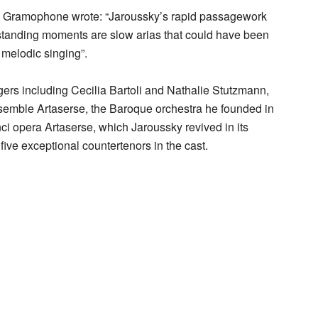
as, Gramophone wrote: “Jaroussky’s rapid passagework
tstanding moments are slow arias that could have been
 melodic singing”.
gers including Cecilia Bartoli and Nathalie Stutzmann,
nsemble Artaserse, the Baroque orchestra he founded in
ci opera Artaserse, which Jaroussky revived in its
ive exceptional countertenors in the cast.
ontrotenore francese dalla carriera
mato dal pubblico e dalla critica per
i interprete vocale. cctm musica