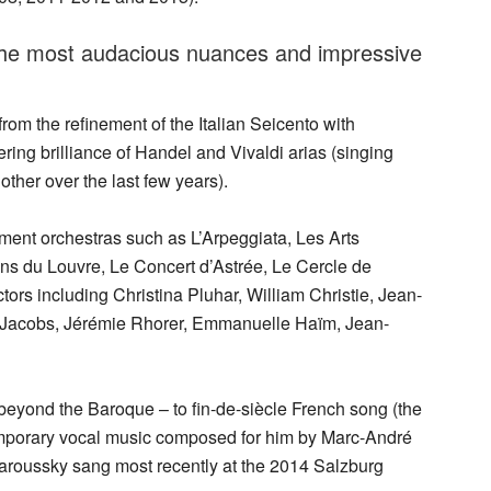
the most audacious nuances and impressive
rom the refinement of the Italian Seicento with
ing brilliance of Handel and Vivaldi arias (singing
ther over the last few years).
ent orchestras such as L’Arpeggiata, Les Arts
ns du Louvre, Le Concert d’Astrée, Le Cercle de
rs including Christina Pluhar, William Christie, Jean-
 Jacobs, Jérémie Rhorer, Emmanuelle Haïm, Jean-
beyond the Baroque – to fin-de-siècle French song (the
mporary vocal music composed for him by Marc-André
aroussky sang most recently at the 2014 Salzburg