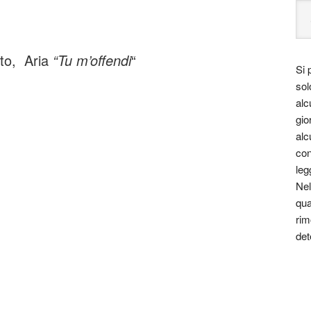
nto, Aria
“Tu m’offendi
“
Si 
sol
alc
gio
alc
con
leg
Nel
qua
rim
det