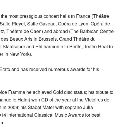
the most prestigious concert halls in France (Théâtre
Salle Pleyel, Salle Gaveau, Opéra de Lyon, Opéra de
etz, Théâtre de Caen) and abroad (The Barbican Centre
 des Beaux Arts in Brussels, Grand Théâtre du
 Staatsoper and Philharmonie in Berlin, Teatro Real in
er in New York).
o Erato and has received numerous awards for his
lce Fiamma he achieved Gold disc status; his tribute to
anuelle Haim) won CD of the year at the Victoires de
in 2009; his Stabat Mater with soprano Julia
14 International Classical Music Awards for best
m.