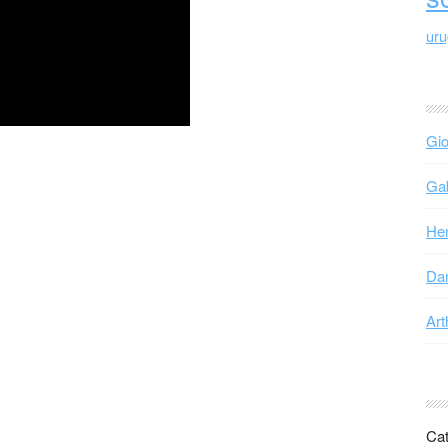
ur
Gio
Gab
Hen
Dan
Art
Cat