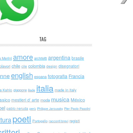
TAG
amore
argentina
brasile
a Merini
architetti
chile
colombia
disegnatori
olavori
cile
design
english
nne
Francia
fotografia
espana
italia
made in italy
da Kahlo
giappone
iliade
musica
ssico
México
mestieri d' arte
moda
bel
pablo neruda
perù
Philippe Jaroussky
Pier Paolo Pasolini
poeti
ttura
registi
Portogallo
racconti brevi
rittori