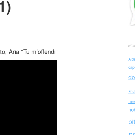
1)
oussky canta Antonio Vivaldi
to, Aria “Tu m’offendi”
Ald
cap
do
Fri
me
no
pi
sc