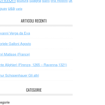
scultura
Spagna
uk
tina modotti
teatro
usa
uguay
varie
ARTICOLI RECENTI
vanni Verga da Eva
riele Galloni Agosto
ri Matisse (France)
te Alighieri (Firenze, 1265 – Ravenna,1321)
hur Schopenhauer Gli altri
CATEGORIE
egorie