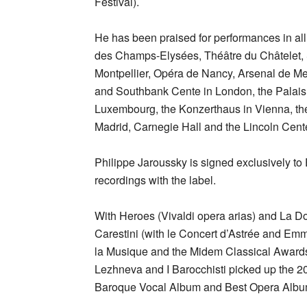
Festival).
He has been praised for performances in all 
des Champs-Elysées, Théâtre du Châtelet, 
Montpellier, Opéra de Nancy, Arsenal de M
and Southbank Cente in London, the Palais
Luxembourg, the Konzerthaus in Vienna, the
Madrid, Carnegie Hall and the Lincoln Cent
Philippe Jaroussky is signed exclusively t
recordings with the label.
With Heroes (Vivaldi opera arias) and La Do
Carestini (with le Concert d’Astrée and Emm
la Musique and the Midem Classical Awards 
Lezhneva and I Barocchisti picked up the 20
Baroque Vocal Album and Best Opera Albu