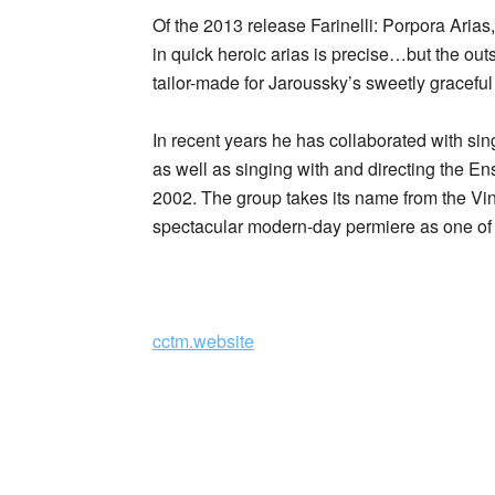
Of the 2013 release Farinelli: Porpora Ari
in quick heroic arias is precise…but the ou
tailor-made for Jaroussky’s sweetly graceful
In recent years he has collaborated with sin
as well as singing with and directing the E
2002. The group takes its name from the Vin
spectacular modern-day permiere as one of f
cctm.website
Philippe Jaroussky, giovane c
travolgente, è da tempo accla
le sue straordinarie qualità d