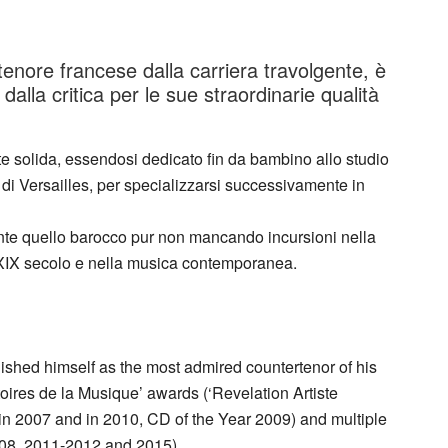
tenore francese dalla carriera travolgente, è
alla critica per le sue straordinarie qualità
 solida, essendosi dedicato fin da bambino allo studio
 di Versailles, per specializzarsi successivamente in
ente quello barocco pur non mancando incursioni nella
 XIX secolo e nella musica contemporanea.
ished himself as the most admired countertenor of his
oires de la Musique’ awards (‘Revelation Artiste
e’ in 2007 and in 2010, CD of the Year 2009) and multiple
08, 2011-2012 and 2015).