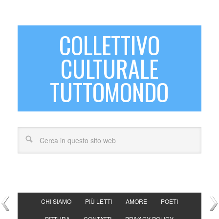
COLLETTIVO
CULTURALE
TUTTOMONDO
CHI SIAMO
PIÙ LETTI
AMORE
POETI
PITTURA
CONTATTI
PRIVACY POLICY