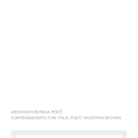
carattere divulgativo della cultura e senza alcuno scopo di
lucro, nè rappresenta una testata giornalistica in quanto
viene aggiornata senza alcuna periodicità specifica. Non
può pertanto considerarsi un prodotto editoriale ai sensi
della legge n. 62 del 7.03.2001.
Nel caso si dovesse involontariamente ledere un qualsiasi
copyright d’autore, il contenuto verrà rimosso
immediatamente su segnalazione del detentore dell’avente
diritto.
cctm collettivo culturale tuttomondo Valentino Zeichen
poesia
ARCHIVIATO IN:
ITALIA
,
POETI
CONTRASSEGNATO CON:
ITALIA
,
POETI
,
VALENTINO ZEICHEN