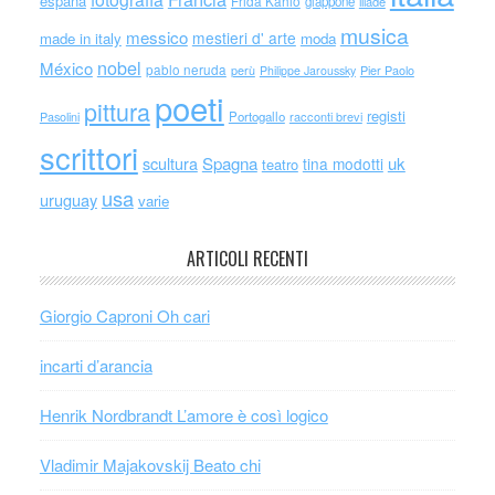
espana
Frida Kahlo
giappone
iliade
musica
messico
mestieri d' arte
made in italy
moda
nobel
México
pablo neruda
perù
Philippe Jaroussky
Pier Paolo
poeti
pittura
registi
Portogallo
racconti brevi
Pasolini
scrittori
scultura
Spagna
uk
tina modotti
teatro
usa
uruguay
varie
ARTICOLI RECENTI
Giorgio Caproni Oh cari
incarti d’arancia
Henrik Nordbrandt L’amore è così logico
Vladimir Majakovskij Beato chi