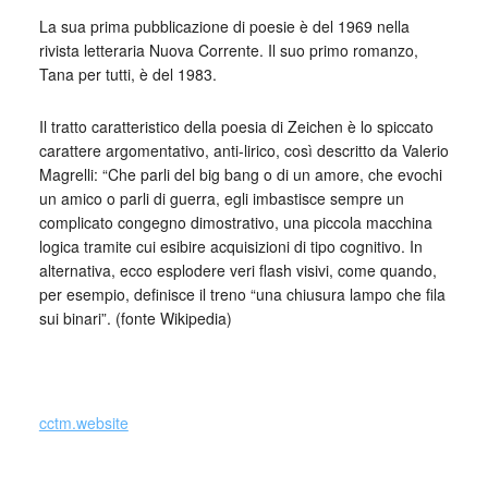
La sua prima pubblicazione di poesie è del 1969 nella
rivista letteraria Nuova Corrente. Il suo primo romanzo,
Tana per tutti, è del 1983.
Il tratto caratteristico della poesia di Zeichen è lo spiccato
carattere argomentativo, anti-lirico, così descritto da Valerio
Magrelli: “Che parli del big bang o di un amore, che evochi
un amico o parli di guerra, egli imbastisce sempre un
complicato congegno dimostrativo, una piccola macchina
logica tramite cui esibire acquisizioni di tipo cognitivo. In
alternativa, ecco esplodere veri flash visivi, come quando,
per esempio, definisce il treno “una chiusura lampo che fila
sui binari”. (fonte Wikipedia)
cctm.website
Si precisa che la diffusione di testi o immagini è solo a