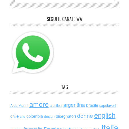
SEGUI IL CANALE WA
TAG
amore
argentina
brasile
capolavori
Alda Merini
architetti
english
donne
chile
colombia
disegnatori
cile
design
italia
Francia
fotografia