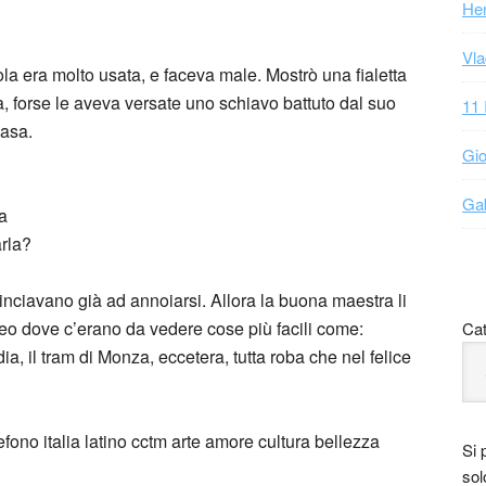
Hen
Vla
la era molto usata, e faceva male. Mostrò una fialetta
à, forse le aveva versate uno schiavo battuto dal suo
11 
asa.
Gio
Gab
a
arla?
inciavano già ad annoiarsi. Allora la buona maestra li
seo dove c’erano da vedere cose più facili come:
Cat
ia, il tram di Monza, eccetera, tutta roba che nel felice
Si 
sol