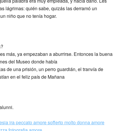
quella palabra era muy empleada, y hacía daño. Les
as lágrimas: quién sabe, quizás las derramó un
un niño que no tenía hogar.
a?
n, es más, ya empezaban a aburrirse. Entonces la buena
iones del Museo donde había
as de una prisión, un perro guardián, el tranvía de
stían en el feliz país de Mañana
alunni.