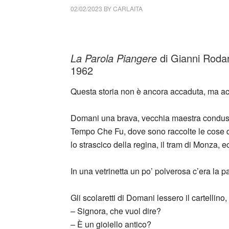
02/02/2023
BY
CARLAITA
collettivo culturale tuttomondo Gianni Roda
La Parola Piangere
di Gianni Roda
1962
Questa storia non è ancora accaduta, ma a
Domani una brava, vecchia maestra condusse i
Tempo Che Fu, dove sono raccolte le cose d
lo strascico della regina, il tram di Monza, e
In una vetrinetta un po’ polverosa c’era la p
Gli scolaretti di Domani lessero il cartellin
– Signora, che vuol dire?
– È un gioiello antico?