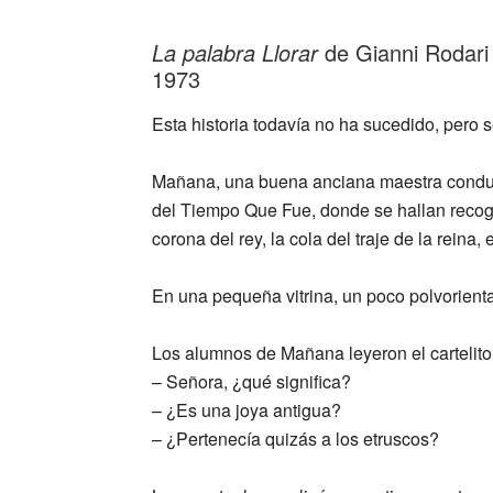
La palabra Llorar
de Gianni Rodari
1973
Esta historia todavía no ha sucedido, pero
Mañana, una buena anciana maestra condujo 
del Tiempo Que Fue, donde se hallan recogi
corona del rey, la cola del traje de la reina,
En una pequeña vitrina, un poco polvorienta,
Los alumnos de Mañana leyeron el cartelito,
– Señora, ¿qué significa?
– ¿Es una joya antigua?
– ¿Pertenecía quizás a los etruscos?