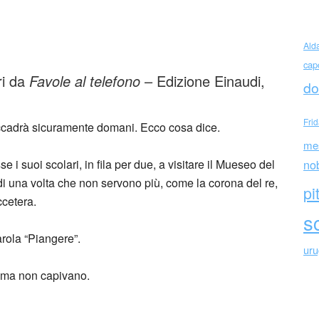
ri piangere
Ald
cap
ri da
Favole al telefono
– Edizione Einaudi,
do
Fri
ccadrà sicuramente domani. Ecco cosa dice.
me
 suoi scolari, in fila per due, a visitare il Mueseo del
no
i una volta che non servono più, come la corona del re,
pi
ccetera.
sc
arola “Piangere”.
ur
o, ma non capivano.