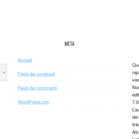
META
Accedi
Que
rap
Feed dei contenuti
vie
Non
Feed dei commenti
edi
WordPress.org
7.0
L’a
dei
link
Alc