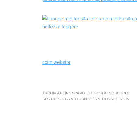
cctm.website
collettivo culturale tuttomondo Gianni Roda
ARCHIVIATO IN:
ESPAÑOL
,
FILROUGE
,
SCRITTORI
CONTRASSEGNATO CON:
GIANNI RODARI
,
ITALIA