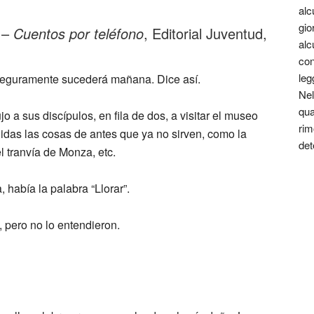
alc
gio
 –
Cuentos por teléfono
, Editorial Juventud,
alc
con
leg
 seguramente sucederá mañana. Dice así.
Nel
qua
a sus discípulos, en fila de dos, a visitar el museo
rim
das las cosas de antes que ya no sirven, como la
det
 el tranvía de Monza, etc.
 había la palabra “Llorar”.
 pero no lo entendieron.