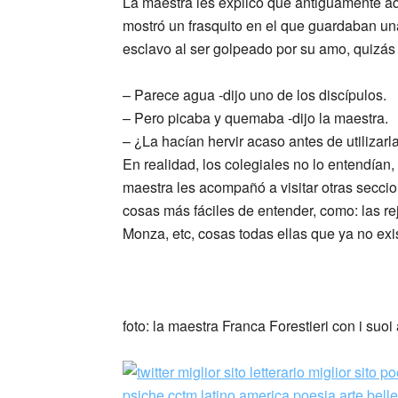
La maestra les explicó que antiguamente a
mostró un frasquito en el que guardaban un
esclavo al ser golpeado por su amo, quizás 
– Parece agua -dijo uno de los discípulos.
– Pero picaba y quemaba -dijo la maestra.
– ¿La hacían hervir acaso antes de utilizarl
En realidad, los colegiales no lo entendía
maestra les acompañó a visitar otras secc
cosas más fáciles de entender, como: las rej
Monza, etc, cosas todas ellas que ya no exi
_
foto: la maestra Franca Forestieri con i suoi 