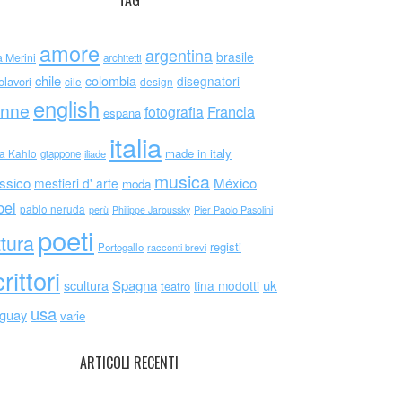
TAG
amore
argentina
brasile
a Merini
architetti
chile
colombia
disegnatori
olavori
cile
design
english
nne
Francia
fotografia
espana
italia
made in italy
da Kahlo
giappone
iliade
musica
ssico
México
mestieri d' arte
moda
bel
pablo neruda
perù
Philippe Jaroussky
Pier Paolo Pasolini
poeti
ttura
registi
Portogallo
racconti brevi
rittori
scultura
Spagna
uk
tina modotti
teatro
usa
uguay
varie
ARTICOLI RECENTI