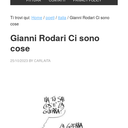
Ti trovi qui:
Home
/
poeti
/
italia
/
Gianni Rodari Ci sono
cose
Gianni Rodari Ci sono
cose
25/10/2023
BY
CARLAITA
cctm collettivo culturale tuttomondo Gianni Rodari Ci sono
cose