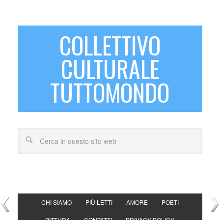
COLLETTIVO
CULTURALE
TUTTOMONDO
CHI SIAMO
PIÙ LETTI
AMORE
POETI
PITTURA
CONTATTI
PRIVACY POLICY