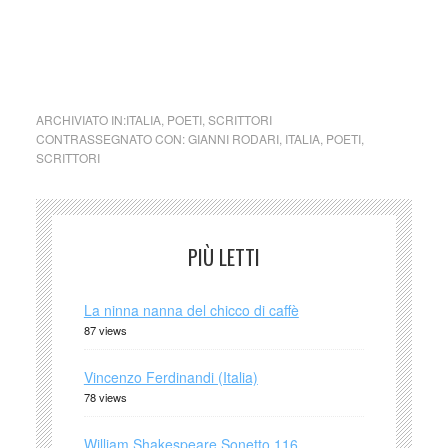
cctm collettivo culturale tuttomondo Gianni Rodari Ci sono
cose
ARCHIVIATO IN:
ITALIA
,
POETI
,
SCRITTORI
CONTRASSEGNATO CON:
GIANNI RODARI
,
ITALIA
,
POETI
,
SCRITTORI
PIÙ LETTI
La ninna nanna del chicco di caffè
87 views
Vincenzo Ferdinandi (Italia)
78 views
William Shakespeare Sonetto 116