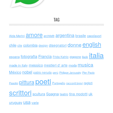
TAG
amore
argentina
brasile
capolavori
Alda Merini
architetti
english
donne
chile
colombia
disegnatori
cile
design
italia
Francia
fotografia
espana
Frida Kahlo
giappone
iliade
musica
messico
mestieri d' arte
made in italy
moda
nobel
México
pablo neruda
perù
Philippe Jaroussky
Pier Paolo
poeti
pittura
registi
Portogallo
racconti brevi
Pasolini
scrittori
scultura
Spagna
uk
tina modotti
teatro
usa
uruguay
varie