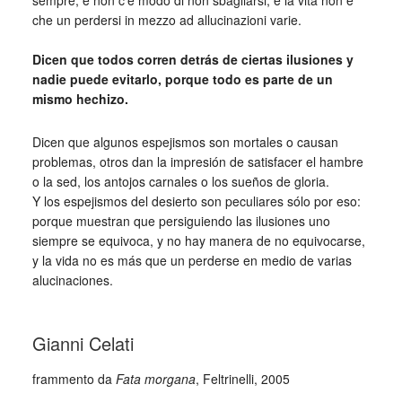
sempre, e non c’è modo di non sbagliarsi, e la vita non è
che un perdersi in mezzo ad allucinazioni varie.
_
Dicen que todos corren detrás de ciertas ilusiones y
nadie puede evitarlo, porque todo es parte de un
mismo hechizo.
Dicen que algunos espejismos son mortales o causan
problemas, otros dan la impresión de satisfacer el hambre
o la sed, los antojos carnales o los sueños de gloria.
Y los espejismos del desierto son peculiares sólo por eso:
porque muestran que persiguiendo las ilusiones uno
siempre se equivoca, y no hay manera de no equivocarse,
y la vida no es más que un perderse en medio de varias
alucinaciones.
_
Gianni Celati
frammento da
Fata morgana
, Feltrinelli, 2005
_