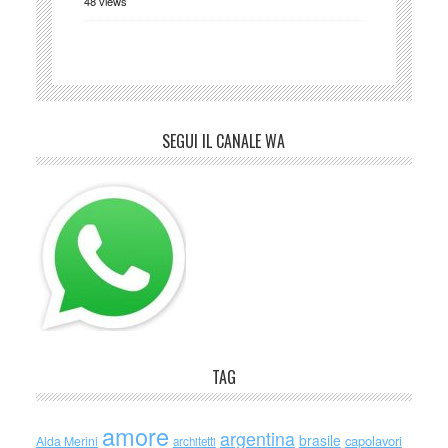
48 views
SEGUI IL CANALE WA
TAG
amore
argentina
brasile
capolavori
Alda Merini
architetti