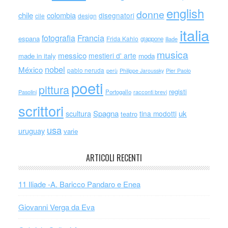
english
donne
chile
colombia
disegnatori
cile
design
italia
Francia
fotografia
espana
Frida Kahlo
giappone
iliade
musica
messico
mestieri d' arte
made in italy
moda
nobel
México
pablo neruda
perù
Philippe Jaroussky
Pier Paolo
poeti
pittura
registi
Portogallo
racconti brevi
Pasolini
scrittori
scultura
Spagna
uk
tina modotti
teatro
usa
uruguay
varie
ARTICOLI RECENTI
11 Iliade -A. Baricco Pandaro e Enea
Giovanni Verga da Eva