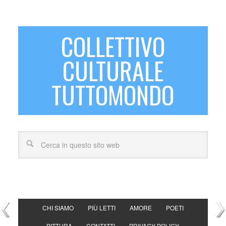
COLLETTIVO
CULTURALE
TUTTOMONDO
CHI SIAMO
PIÙ LETTI
AMORE
POETI
PITTURA
CONTATTI
PRIVACY POLICY