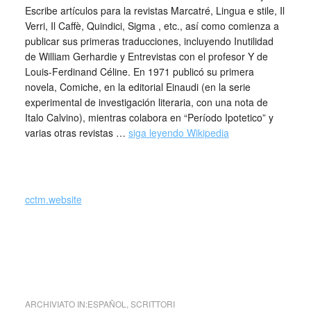
Escribe artículos para la revistas Marcatré, Lingua e stile, Il
Verri, Il Caffè, Quindici, Sigma , etc., así como comienza a
publicar sus primeras traducciones, incluyendo Inutilidad
de William Gerhardie y Entrevistas con el profesor Y de
Louis-Ferdinand Céline. En 1971 publicó su primera
novela, Comiche, en la editorial Einaudi (en la serie
experimental de investigación literaria, con una nota de
Italo Calvino​), mientras colabora en “Período Ipotetico” y
varias otras revistas …
siga leyendo Wikipedia
cctm.website
Dicono che ognuno corre dietro a certe illusioni … Dicen
que todos corren detrás de ciertas ilusiones … Gianni
Celati
ARCHIVIATO IN:
ESPAÑOL
,
SCRITTORI