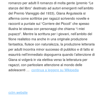
romanzo per adulti Il romanzo di molta gente (premio “Le
stanze del libro” destinato ad autori emergenti nell’ambito
del Premio Viareggio del 1933), Giana Anguissola si
afferma come scrittrice per ragazzi scrivendo novelle e
racconti a puntate sul “Corriere dei Piccoli” che spesso
illustra lei stessa con personaggi che chiama “i miei
pupazzi”. Mentre la scrittura per i giovani, nell’ambito del
filone realistico ma anche in una originale produzione
fantastica, fluisce con naturalezza, la produzione letteraria
per adulti incontra minor successo di pubblico e di fatto si
esaurirà nell’immediato dopoguerra quando l’attenzione di
Giana si volgerà in via elettiva verso la letteratura per
ragazzi, con particolare attenzione al mondo delle
adolescenti …
continua a leggere su Wikipedia
cctm.website
cctm cctm cctm cctm cctm cctm cctm cctm cctm