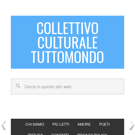
COLLETTIVO
CULTURALE
TUTTOMONDO
CHI SIAMO
PIÙ LETTI
AMORE
POETI
PITTURA
CONTATTI
PRIVACY POLICY