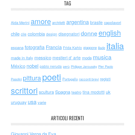
TAG
amore
argentina
brasile
capolavori
Alda Merini
architetti
english
donne
chile
colombia
disegnatori
cile
design
italia
Francia
fotografia
espana
Frida Kahlo
giappone
iliade
musica
messico
mestieri d' arte
made in italy
moda
nobel
México
pablo neruda
perù
Philippe Jaroussky
Pier Paolo
poeti
pittura
registi
Portogallo
racconti brevi
Pasolini
scrittori
scultura
Spagna
uk
tina modotti
teatro
usa
uruguay
varie
ARTICOLI RECENTI
Giovanni Verga da Eva