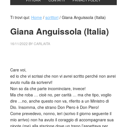
Ti trovi qui:
Home
/
scrittori
/
Giana Anguissola (Italia)
Giana Anguissola (Italia)
16/11/2022
BY
CARLAITA
collettivo culturale tuttomondo giana anguissola
Care voi,
ed io che vi scrissi che non vi avrei scritto perché non avrei
avuto nulla da scrivervi!
Non so da che parte incominciare, invece!
Ma che roba … cioè no, per carità … ma che tipo, voglio
dire …no, anche questo non va, riferito a un Ministro di
Dio. Insomma, che strano Don Piero è Don Piero!
Come prevedevo, nonno, ieri (scrivo il giorno seguente il
mio arrivo) non ha avuto il coraggio di accompagnare sua
nipote (me) alla stazione dove un treno l’aspettava per