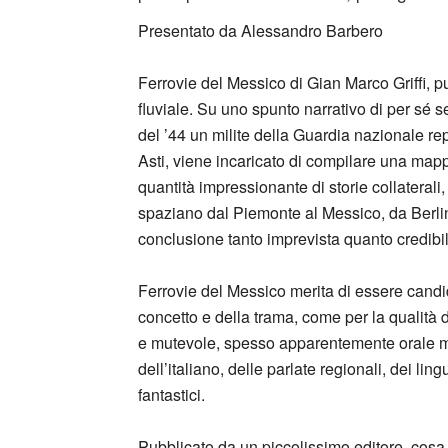
Presentato da Alessandro Barbero
Ferrovie del Messico di Gian Marco Griffi, 
fluviale. Su uno spunto narrativo di per sé 
del ’44 un milite della Guardia nazionale re
Asti, viene incaricato di compilare una mapp
quantità impressionante di storie collaterali,
spaziano dal Piemonte al Messico, da Berlino 
conclusione tanto imprevista quanto credibil
Ferrovie del Messico merita di essere candid
concetto e della trama, come per la qualità de
e mutevole, spesso apparentemente orale ma i
dell’italiano, delle parlate regionali, dei lin
fantastici.
Pubblicato da un piccolissimo editore, cosa 