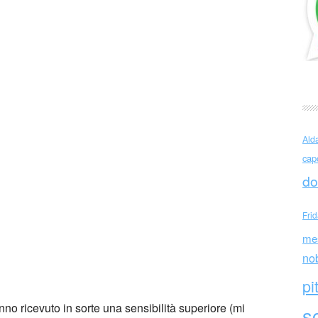
co Griffi
Ald
cap
do
Fri
me
no
pi
o ricevuto in sorte una sensibilità superiore (mi
sc