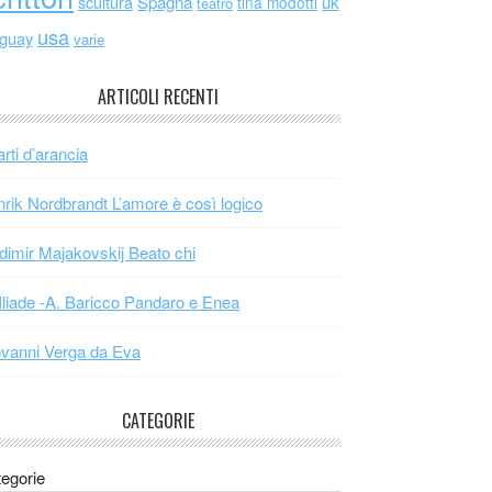
scultura
Spagna
uk
tina modotti
teatro
usa
uguay
varie
ARTICOLI RECENTI
arti d’arancia
rik Nordbrandt L’amore è così logico
dimir Majakovskij Beato chi
Iliade -A. Baricco Pandaro e Enea
vanni Verga da Eva
CATEGORIE
egorie