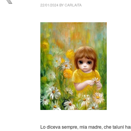
22/01/2024
BY
CARLAITA
cctm collettivo culturale tuttomondo Gian Mar
_
Lo diceva sempre, mia madre, che taluni hann