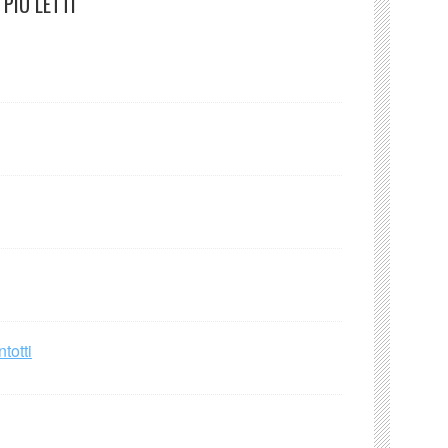
PIÙ LETTI
totti