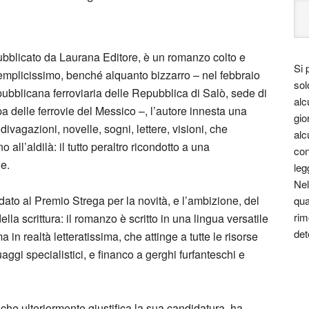
pubblicato da Laurana Editore, è un romanzo colto e
Si 
semplicissimo, benché alquanto bizzarro – nel febbraio
sol
pubblicana ferroviaria delle Repubblica di Salò, sede di
alc
a delle ferrovie del Messico –, l’autore innesta una
gio
 divagazioni, novelle, sogni, lettere, visioni, che
alc
all’aldilà: il tutto peraltro ricondotto a una
con
e.
leg
Nel
ato al Premio Strega per la novità, e l’ambizione, del
qua
rim
lla scrittura: il romanzo è scritto in una lingua versatile
det
n realtà letteratissima, che attinge a tutte le risorse
guaggi specialistici, e financo a gerghi furfanteschi e
che ulteriormente giustifica la sua candidatura, ha