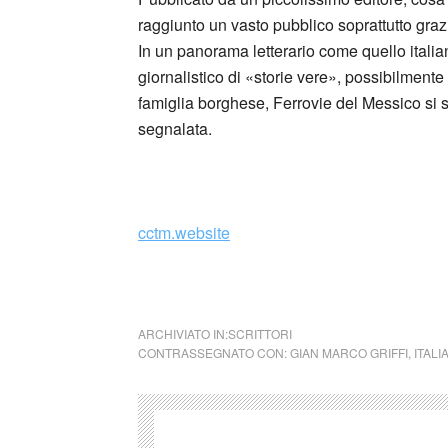
raggiunto un vasto pubblico soprattutto grazi
In un panorama letterario come quello italia
giornalistico di «storie vere», possibilmente 
famiglia borghese, Ferrovie del Messico si s
segnalata.
_
cctm.website
cctm Ferrovie del Messico
ARCHIVIATO IN:
SCRITTORI
CONTRASSEGNATO CON:
GIAN MARCO GRIFFI
,
ITALI