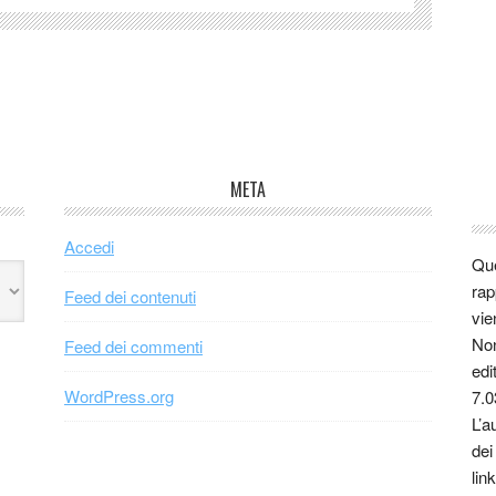
META
Accedi
Que
rap
Feed dei contenuti
vie
Non
Feed dei commenti
edi
WordPress.org
7.0
L’a
dei
link