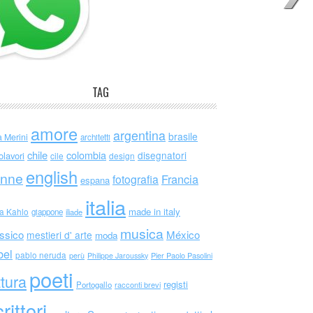
TAG
amore
argentina
brasile
a Merini
architetti
chile
colombia
disegnatori
olavori
cile
design
english
nne
Francia
fotografia
espana
italia
made in italy
da Kahlo
giappone
iliade
musica
ssico
México
mestieri d' arte
moda
bel
pablo neruda
perù
Philippe Jaroussky
Pier Paolo Pasolini
poeti
ttura
registi
Portogallo
racconti brevi
rittori