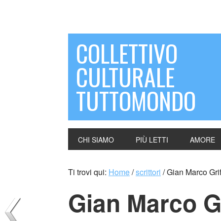
COLLETTIVO
CULTURALE
TUTTOMONDO
CHI SIAMO
PIÙ LETTI
AMORE
Ti trovi qui:
Home
/
scrittori
/
Gian Marco Griffi
Gian Marco Gri