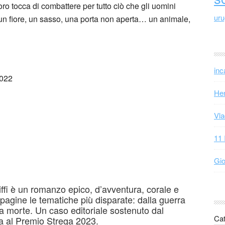
oro tocca di combattere per tutto ciò che gli uomini
ur
, un fiore, un sasso, una porta non aperta… un animale,
inc
2022
Hen
Vla
11 
Gio
ffi è un romanzo epico, d’avventura, corale e
 pagine le tematiche più disparate: dalla guerra
la morte. Un caso editoriale sostenuto dal
Cat
ta al Premio Strega 2023.