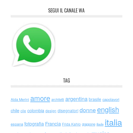
SEGUI IL CANALE WA
TAG
amore
argentina
brasile
capolavori
Alda Merini
architetti
english
donne
chile
colombia
disegnatori
cile
design
italia
Francia
fotografia
espana
Frida Kahlo
giappone
iliade