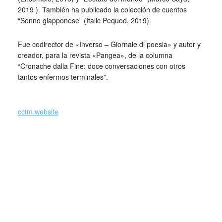
2019 ). También ha publicado la colección de cuentos
“Sonno giapponese” (Italic Pequod, 2019).
Fue codirector de «Inverso – Giornale di poesia» y autor y
creador, para la revista «Pangea», de la columna
“Cronache dalla Fine: doce conversaciones con otros
tantos enfermos terminales”.
_
cctm.website
Gabriele Galloni (Italia)
L’idea di Galloni era difficile, commossa, stupefacente.
Intervistava i malati terminali. Quelli che avevano voglia di
parlare della vita, della morte. La rubrica si intitolava
“Cronache della fine” ed è una delle cose più candide e
brutali che abbia pubblicato su questa rivista. Gabriele era
attirato dalla morte come chi cammini sul bordo di una