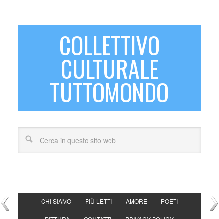
COLLETTIVO
CULTURALE
TUTTOMONDO
CHI SIAMO
PIÙ LETTI
AMORE
POETI
PITTURA
CONTATTI
PRIVACY POLICY