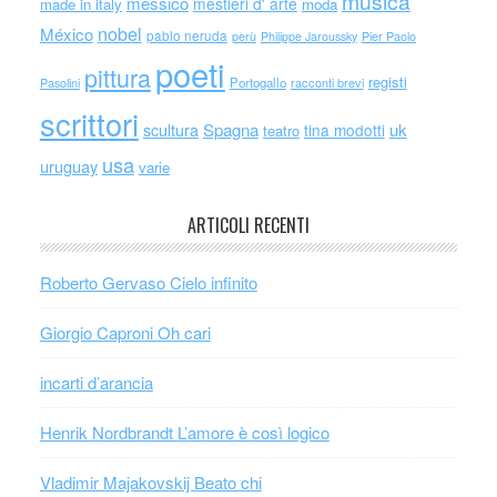
musica
messico
mestieri d' arte
made in italy
moda
nobel
México
pablo neruda
perù
Philippe Jaroussky
Pier Paolo
poeti
pittura
registi
Portogallo
racconti brevi
Pasolini
scrittori
scultura
Spagna
uk
tina modotti
teatro
usa
uruguay
varie
ARTICOLI RECENTI
Roberto Gervaso Cielo infinito
Giorgio Caproni Oh cari
incarti d’arancia
Henrik Nordbrandt L’amore è così logico
Vladimir Majakovskij Beato chi