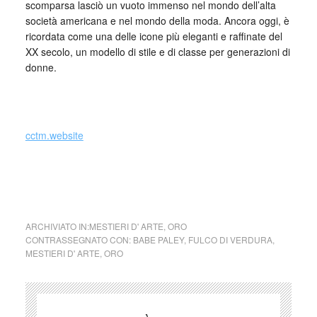
scomparsa lasciò un vuoto immenso nel mondo dell’alta
società americana e nel mondo della moda. Ancora oggi, è
ricordata come una delle icone più eleganti e raffinate del
XX secolo, un modello di stile e di classe per generazioni di
donne.
_
cctm.website
cctm collettivo culturale tuttomondo Fulco di Verdura per
Babe Paley
ARCHIVIATO IN:
MESTIERI D' ARTE
,
ORO
CONTRASSEGNATO CON:
BABE PALEY
,
FULCO DI VERDURA
,
MESTIERI D' ARTE
,
ORO