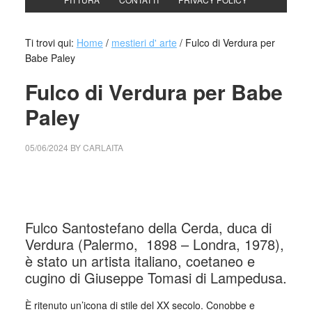
Ti trovi qui:
Home
/
mestieri d' arte
/
Fulco di Verdura per
Babe Paley
Fulco di Verdura per Babe
Paley
05/06/2024
BY
CARLAITA
cctm collettivo culturale tuttomondo Fulco di Verdura per
Babe Paley
Fulco Santostefano della Cerda, duca di
Verdura (Palermo, 1898 – Londra, 1978),
è stato un artista italiano, coetaneo e
cugino di Giuseppe Tomasi di Lampedusa.
È ritenuto un’icona di stile del XX secolo. Conobbe e