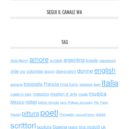
SEGUI IL CANALE WA
TAG
amore
argentina
brasile
capolavori
Alda Merini
architetti
english
donne
chile
colombia
disegnatori
cile
design
italia
Francia
fotografia
espana
Frida Kahlo
giappone
iliade
musica
messico
mestieri d' arte
made in italy
moda
nobel
México
pablo neruda
perù
Philippe Jaroussky
Pier Paolo
poeti
pittura
registi
Portogallo
racconti brevi
Pasolini
scrittori
scultura
Spagna
uk
tina modotti
teatro