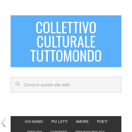
COLLETTIVO
CULTURALE
TUTTOMONDO
CHI SIAMO
PIÙ LETTI
AMORE
POETI
PITTURA
CONTATTI
PRIVACY POLICY