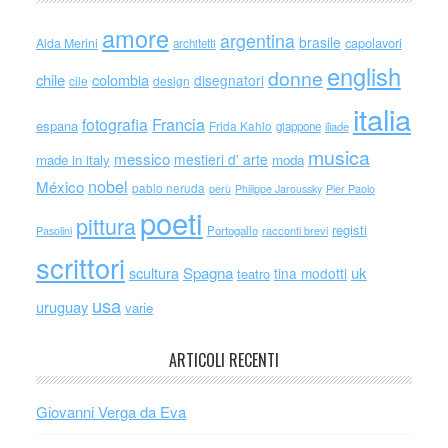
amore
argentina
brasile
capolavori
Alda Merini
architetti
english
donne
chile
colombia
disegnatori
cile
design
italia
Francia
fotografia
espana
Frida Kahlo
giappone
iliade
musica
messico
mestieri d' arte
made in italy
moda
nobel
México
pablo neruda
perù
Philippe Jaroussky
Pier Paolo
poeti
pittura
registi
Portogallo
racconti brevi
Pasolini
scrittori
scultura
Spagna
uk
tina modotti
teatro
usa
uruguay
varie
ARTICOLI RECENTI
Giovanni Verga da Eva