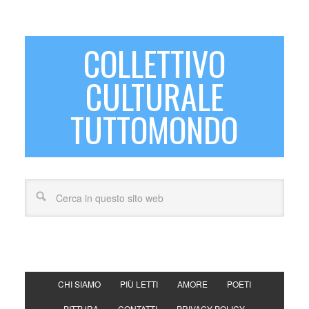
COLLETTIVO
CULTURALE
TUTTOMONDO
CHI SIAMO
PIÙ LETTI
AMORE
POETI
PITTURA
CONTATTI
PRIVACY POLICY