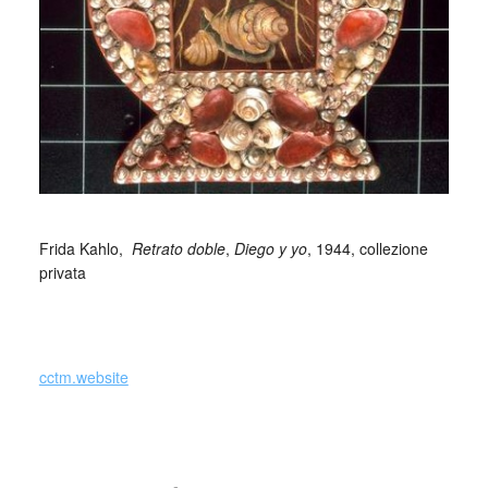
_
Frida Kahlo,
Retrato doble
,
Diego y yo
, 1944, collezione
privata
_
cctm.website
cctm cctm cctm cctm cctm cctm cctm cctm cctm