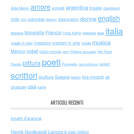
amore
argentina
brasile
capolavori
Alda Merini
architetti
english
donne
chile
colombia
disegnatori
cile
design
italia
Francia
fotografia
espana
Frida Kahlo
giappone
iliade
musica
messico
mestieri d' arte
made in italy
moda
nobel
México
pablo neruda
perù
Philippe Jaroussky
Pier Paolo
poeti
pittura
registi
Portogallo
racconti brevi
Pasolini
scrittori
scultura
Spagna
uk
tina modotti
teatro
usa
uruguay
varie
ARTICOLI RECENTI
incarti d’arancia
Henrik Nordbrandt L’amore è così logico