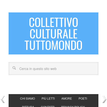
COLLETTIVO
CULTURALE
TUTTOMONDO
CHI SIAMO
PIÙ LETTI
AMORE
POETI
PITTURA
CONTATTI
PRIVACY POLICY