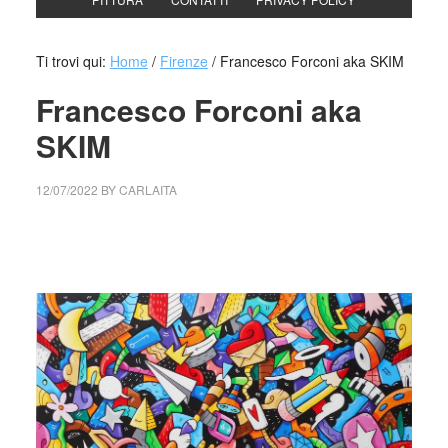
Ti trovi qui:
Home
/
Firenze
/
Francesco Forconi aka SKIM
Francesco Forconi aka
SKIM
12/07/2022
BY
CARLAITA
collettivo culturale tuttomondo Francesco Forconi aka
SKIM