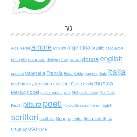
TAG
amore
argentina
brasile
capolavori
Alda Merini
architetti
english
donne
chile
colombia
disegnatori
cile
design
italia
Francia
fotografia
espana
Frida Kahlo
giappone
iliade
musica
messico
mestieri d' arte
made in italy
moda
nobel
México
pablo neruda
perù
Philippe Jaroussky
Pier Paolo
poeti
pittura
registi
Portogallo
racconti brevi
Pasolini
scrittori
scultura
Spagna
uk
tina modotti
teatro
usa
uruguay
varie