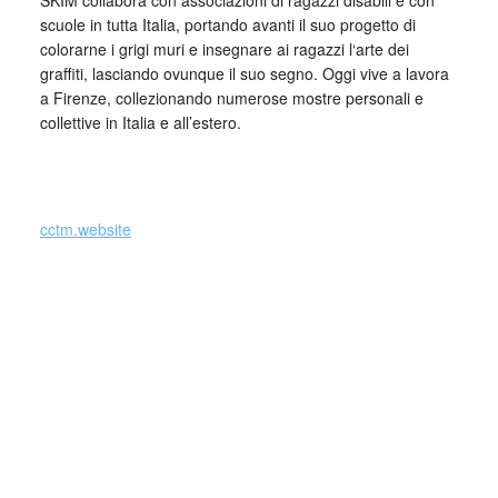
SKIM collabora con associazioni di ragazzi disabili e con
scuole in tutta Italia, portando avanti il suo progetto di
colorarne i grigi muri e insegnare ai ragazzi l‘arte dei
graffiti, lasciando ovunque il suo segno. Oggi vive a lavora
a Firenze, collezionando numerose mostre personali e
collettive in Italia e all’estero.
_
cctm.website
Collettivo Culturale TuttoMondo vuole
essere un viaggio attraverso le varie
forme dell’arte, della cultura e del
costume.
Parole e immagini che possano offrire bellezza, far nascere
una riflessione, dare meraviglia in questo momento in cui la
meraviglia sembra essere perduta e stimolare la curiosità e
la voglia di guardare il mondo, a TuttoMondo, cogliendone