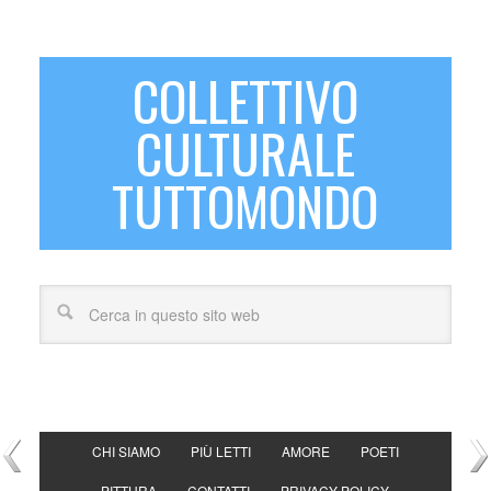
COLLETTIVO
CULTURALE
TUTTOMONDO
CHI SIAMO
PIÙ LETTI
AMORE
POETI
PITTURA
CONTATTI
PRIVACY POLICY