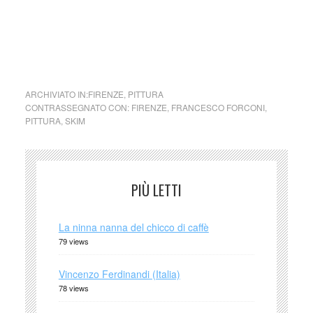
tutta la bellezza di luci, colori e d’ombre.
collettivo culturale tuttomondo Francesco Forconi aka
SKIM
ARCHIVIATO IN:
FIRENZE
,
PITTURA
CONTRASSEGNATO CON:
FIRENZE
,
FRANCESCO FORCONI
,
PITTURA
,
SKIM
PIÙ LETTI
La ninna nanna del chicco di caffè
79 views
Vincenzo Ferdinandi (Italia)
78 views