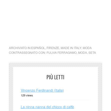
stampati delle passate collezioni, le carte prova, i bozzetti,
le fonti d’ispirazione: un patrimonio unico che permette di
mantenere invariata quella magia creata in anni lontani
dalla Signora della seta. (fonte Museo Ferragamo)
Ferragamo foulard 1986
ARCHIVIATO IN:
ESPAÑOL
,
FIRENZE
,
MADE IN ITALY
,
MODA
CONTRASSEGNATO CON:
FULVIA FERRAGAMO
,
MODA
,
SETA
PIÙ LETTI
Vincenzo Ferdinandi (Italia)
129 views
La ninna nanna del chicco di caffè