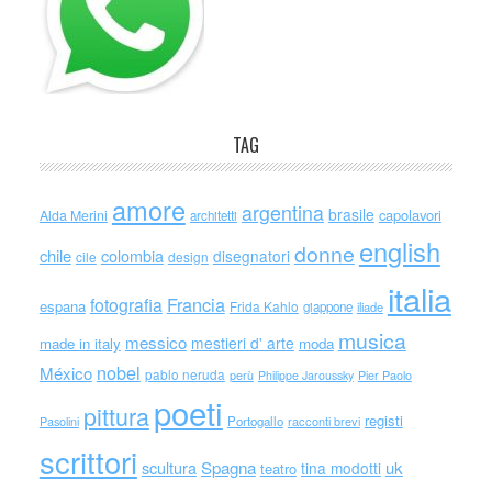
TAG
amore
argentina
brasile
capolavori
Alda Merini
architetti
english
donne
chile
colombia
disegnatori
cile
design
italia
Francia
fotografia
espana
Frida Kahlo
giappone
iliade
musica
messico
mestieri d' arte
made in italy
moda
nobel
México
pablo neruda
perù
Philippe Jaroussky
Pier Paolo
poeti
pittura
registi
Portogallo
racconti brevi
Pasolini
scrittori
scultura
Spagna
uk
tina modotti
teatro