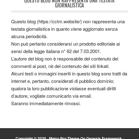
QUESTO BLOG NON RAPPRESENTA UNA TESTATA
GIORNALISTICA
Questo blog (https://cctm.website/) non rappresenta una
testata giornalistica in quanto viene aggiornato senza
alcuna periodicità.
Non può pertanto considerarsi un prodotto editoriale ai
sensi della legge italiana n° 62 del 7.03.2001.
L’autore del blog non è responsabile del contenuto dei
commenti ai post, nè del contenuto dei siti linkati.
Alcuni testi o immagini inseriti in questo blog sono tratti da
internet e, pertanto, considerati di pubblico dominio;
qualora la loro pubblicazione violasse eventuali diritti
d’autore, vogliate comunicarlo via email.
Saranno immediatamente rimossi.
Copyright © 2026 ·
Metro Pro Theme
On
Genesis Framework
·