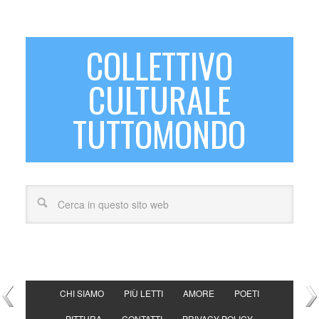
COLLETTIVO
CULTURALE
TUTTOMONDO
CHI SIAMO
PIÙ LETTI
AMORE
POETI
PITTURA
CONTATTI
PRIVACY POLICY