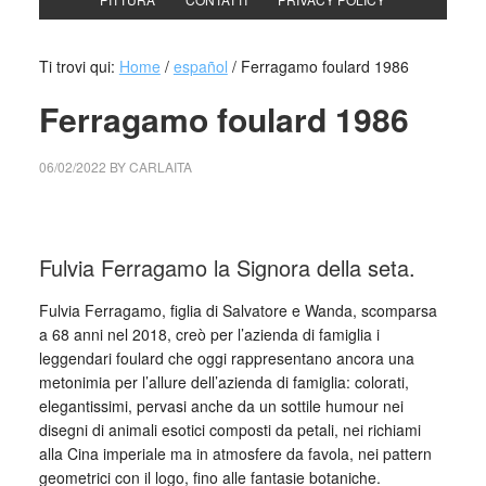
Ti trovi qui:
Home
/
español
/
Ferragamo foulard 1986
Ferragamo foulard 1986
06/02/2022
BY
CARLAITA
collettivo culturale tuttomondo Ferragamo foulard 1986
Fulvia Ferragamo la Signora della seta.
Fulvia Ferragamo, figlia di Salvatore e Wanda, scomparsa
a 68 anni nel 2018, creò per l’azienda di famiglia i
leggendari foulard che oggi rappresentano ancora una
metonimia per l’allure dell’azienda di famiglia: colorati,
elegantissimi, pervasi anche da un sottile humour nei
disegni di animali esotici composti da petali, nei richiami
alla Cina imperiale ma in atmosfere da favola, nei pattern
geometrici con il logo, fino alle fantasie botaniche.