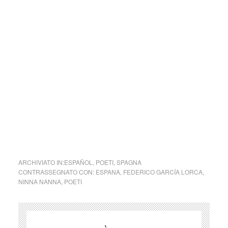
homenaje a su también querida Lola Flores grabando
“Pena, Penita, Pena”.
En 2021 participaría en el famoso anuncio de Cruzcampo
que revivía a la jerezana. Este spot se publicó el jueves 21
de enero de 2021, cuando se cumplían 98 años del
nacimiento de Lola, y quien pone voz a la homenajeada es
su hija Lolita.
ninna nanna – Federico García Lorca
ARCHIVIATO IN:
ESPAÑOL
,
POETI
,
SPAGNA
CONTRASSEGNATO CON:
ESPANA
,
FEDERICO GARCÍA LORCA
,
NINNA NANNA
,
POETI