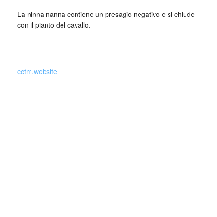
La ninna nanna contiene un presagio negativo e si chiude
con il pianto del cavallo.
cctm.website
María José Llergo (Pozoblanco, Córdoba,
1994) es una cantaora gitana y española de
espectacularmente brillante futuro.
La formación musical le viene de su abuelo, un cantaor
autodidacta, que le enseñó a cantar en el campo.
Estudiaría más adelante jazz y música clásica. En 2020
publicó “Sanación” (Sony Music, 31 de enero de 2020), su
primer disco y de gran portada.
En alguna ocasión ha versionado a su admirada Amy
Winehouse sin cambiar el idioma y en 2020 le haría un