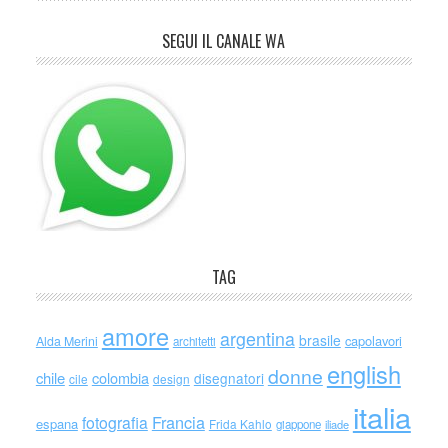
SEGUI IL CANALE WA
TAG
amore
argentina
brasile
capolavori
Alda Merini
architetti
english
donne
chile
colombia
disegnatori
cile
design
italia
Francia
fotografia
espana
Frida Kahlo
giappone
iliade