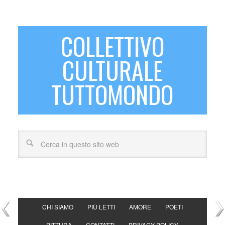
COLLETTIVO
CULTURALE
TUTTOMONDO
CHI SIAMO
PIÙ LETTI
AMORE
POETI
PITTURA
CONTATTI
PRIVACY POLICY