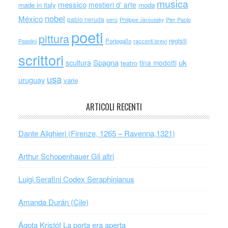
musica
messico
mestieri d' arte
made in italy
moda
nobel
México
pablo neruda
perù
Philippe Jaroussky
Pier Paolo
poeti
pittura
registi
Portogallo
racconti brevi
Pasolini
scrittori
scultura
Spagna
uk
tina modotti
teatro
usa
uruguay
varie
ARTICOLI RECENTI
Dante Alighieri (Firenze, 1265 – Ravenna,1321)
Arthur Schopenhauer Gli altri
Luigi Serafini Codex Seraphinianus
Amanda Durán (Cile)
Ágota Kristóf La porta era aperta