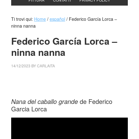
Ti trovi qui:
Home
/
español
/
Federico García Lorca –
ninna nanna
Federico García Lorca –
ninna nanna
14/12/2023
BY
CARLAITA
cctm collettivo culturale tuttomondo ninna nanna –
Federico García Lorca
Nana del caballo grande
de Federico
Garcia Lorca