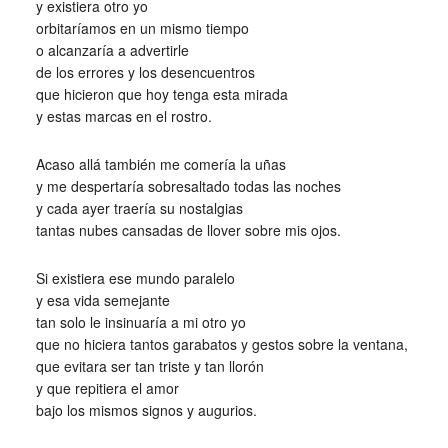
y existiera otro yo
orbitaríamos en un mismo tiempo
o alcanzaría a advertirle
de los errores y los desencuentros
que hicieron que hoy tenga esta mirada
y estas marcas en el rostro.
Acaso allá también me comería la uñas
y me despertaría sobresaltado todas las noches
y cada ayer traería su nostalgias
tantas nubes cansadas de llover sobre mis ojos.
Si existiera ese mundo paralelo
y esa vida semejante
tan solo le insinuaría a mi otro yo
que no hiciera tantos garabatos y gestos sobre la ventana,
que evitara ser tan triste y tan llorón
y que repitiera el amor
bajo los mismos signos y augurios.
_