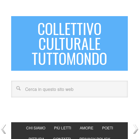
COLLETTIVO
CULTURALE
TUTTOMONDO
CHI SIAMO
PIÙ LETTI
AMORE
POETI
PITTURA
CONTATTI
PRIVACY POLICY