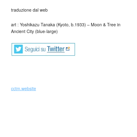
traduzione dal web
art : Yoshikazu Tanaka (Kyoto, b.1933) – Moon & Tree in
Ancient City (blue-large)
cctm.website
Se ci fosse un mondo parallelo … Si hubiera un mundo
paralelo … di Federico Díaz-Granados