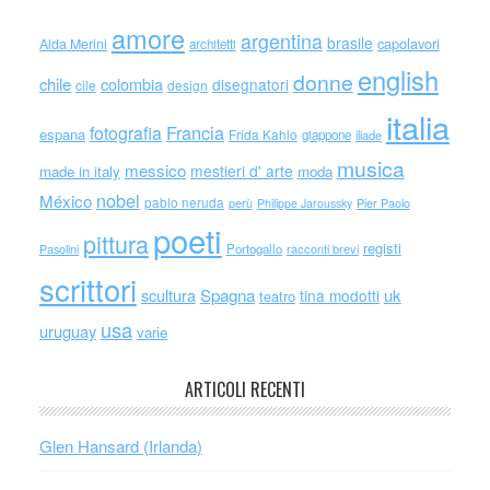
amore
argentina
brasile
capolavori
Alda Merini
architetti
english
donne
chile
colombia
disegnatori
cile
design
italia
Francia
fotografia
espana
Frida Kahlo
giappone
iliade
musica
messico
mestieri d' arte
made in italy
moda
nobel
México
pablo neruda
perù
Philippe Jaroussky
Pier Paolo
poeti
pittura
registi
Portogallo
racconti brevi
Pasolini
scrittori
scultura
Spagna
uk
tina modotti
teatro
usa
uruguay
varie
ARTICOLI RECENTI
Glen Hansard (Irlanda)