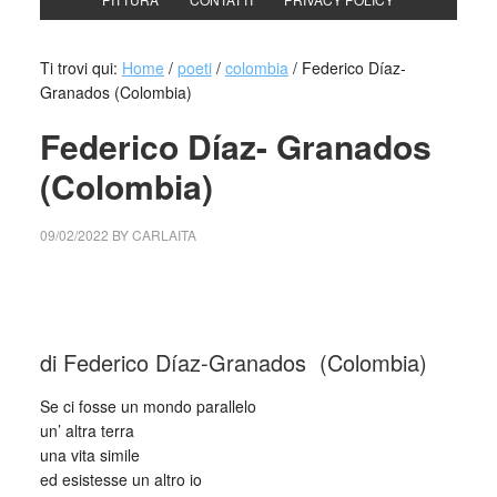
Ti trovi qui:
Home
/
poeti
/
colombia
/
Federico Díaz-
Granados (Colombia)
Federico Díaz- Granados
(Colombia)
09/02/2022
BY
CARLAITA
collettivo culturale tuttomondo Federico Díaz- Granados
(Colombia)
di Federico Díaz-Granados (Colombia)
Se ci fosse un mondo parallelo
un’ altra terra
una vita simile
ed esistesse un altro io