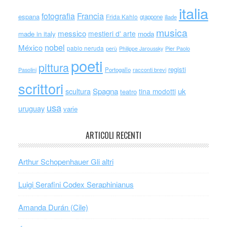
italia
Francia
fotografia
espana
Frida Kahlo
giappone
iliade
musica
messico
mestieri d' arte
made in italy
moda
nobel
México
pablo neruda
perù
Philippe Jaroussky
Pier Paolo
poeti
pittura
registi
Portogallo
racconti brevi
Pasolini
scrittori
scultura
Spagna
uk
tina modotti
teatro
usa
uruguay
varie
ARTICOLI RECENTI
Arthur Schopenhauer Gli altri
Luigi Serafini Codex Seraphinianus
Amanda Durán (Cile)