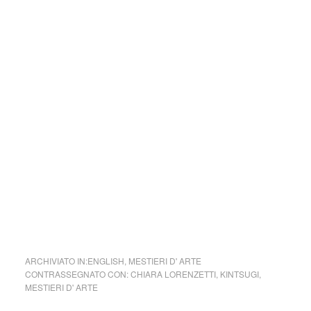
modo diventa, dal punto di vista artistico, “migliore del
nuovo”.
Rispetto all’oggetto nuovo, infatti, l’oggetto riparato è più
prezioso, sia per la presenza dell’oro o dell’argento, sia per
la sua unicità, una volta che è passato per le mani sapienti
dell’artista che ha eseguito la riparazione.
La filosofia dietro la tecnica è non nascondere la storia
dell’oggetto, ma enfatizzarla tramite la riparazione. Il
procedimento di solito dà luogo a un oggetto che è più
bello dell’originale.
ARCHIVIATO IN:
ENGLISH
,
MESTIERI D' ARTE
CONTRASSEGNATO CON:
CHIARA LORENZETTI
,
KINTSUGI
,
MESTIERI D' ARTE