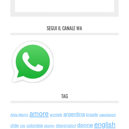
SEGUI IL CANALE WA
TAG
amore
argentina
brasile
capolavori
Alda Merini
architetti
english
donne
chile
colombia
disegnatori
cile
design