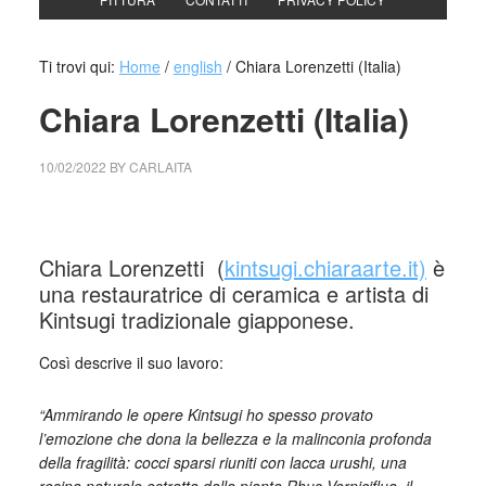
Ti trovi qui:
Home
/
english
/
Chiara Lorenzetti (Italia)
Chiara Lorenzetti (Italia)
10/02/2022
BY
CARLAITA
collettivo culturale tuttomondo Chiara Lorenzetti (Italia)
Chiara Lorenzetti (
kintsugi.chiaraarte.it)
è
una restauratrice di ceramica e artista di
Kintsugi tradizionale giapponese.
Così descrive il suo lavoro:
“Ammirando le opere Kintsugi ho spesso provato
l’emozione che dona la bellezza e la malinconia profonda
della fragilità: cocci sparsi riuniti con lacca urushi, una