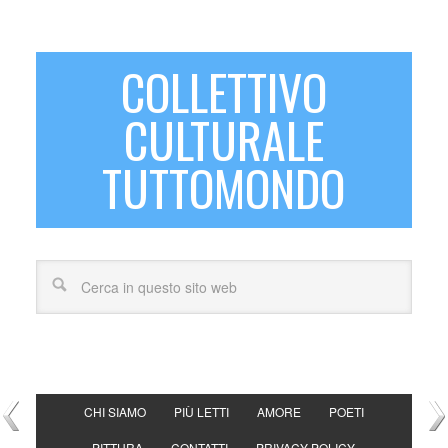
COLLETTIVO
CULTURALE
TUTTOMONDO
CHI SIAMO
PIÙ LETTI
AMORE
POETI
PITTURA
CONTATTI
PRIVACY POLICY