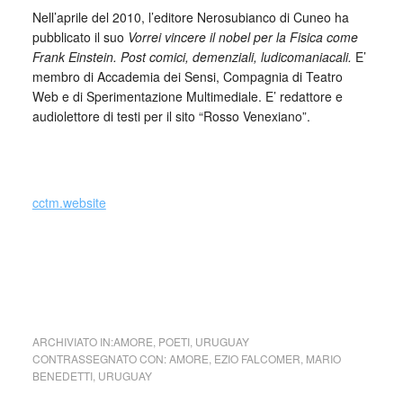
Nell’aprile del 2010, l’editore Nerosubianco di Cuneo ha
pubblicato il suo
Vorrei vincere il nobel per la Fisica come
Frank Einstein. Post comici, demenziali, ludicomaniacali.
E’
membro di Accademia dei Sensi, Compagnia di Teatro
Web e di Sperimentazione Multimediale. E’ redattore e
audiolettore di testi per il sito “Rosso Venexiano”.
cctm.website
Ezio Falcomer legge Mario Benedetti
ARCHIVIATO IN:
AMORE
,
POETI
,
URUGUAY
CONTRASSEGNATO CON:
AMORE
,
EZIO FALCOMER
,
MARIO
BENEDETTI
,
URUGUAY