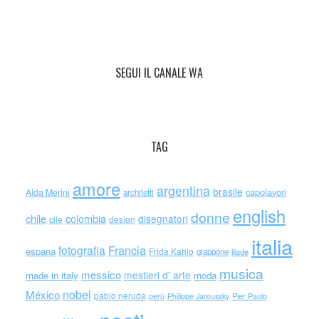
SEGUI IL CANALE WA
TAG
amore
argentina
brasile
capolavori
Alda Merini
architetti
english
donne
chile
colombia
disegnatori
cile
design
italia
Francia
fotografia
espana
Frida Kahlo
giappone
iliade
musica
messico
mestieri d' arte
made in italy
moda
nobel
México
pablo neruda
perù
Philippe Jaroussky
Pier Paolo