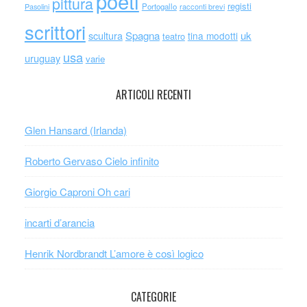
poeti
pittura
registi
Portogallo
racconti brevi
Pasolini
scrittori
scultura
Spagna
uk
tina modotti
teatro
usa
uruguay
varie
ARTICOLI RECENTI
Glen Hansard (Irlanda)
Roberto Gervaso Cielo infinito
Giorgio Caproni Oh cari
incarti d’arancia
Henrik Nordbrandt L’amore è così logico
CATEGORIE