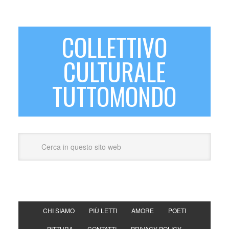
COLLETTIVO
CULTURALE
TUTTOMONDO
CHI SIAMO
PIÙ LETTI
AMORE
POETI
PITTURA
CONTATTI
PRIVACY POLICY