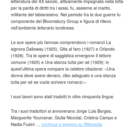
letteratura del XX secolo, attivamente impegnata nella lotta
per la parità di diritti tra i sessi, fu, assieme al marito,
militante del fabianesimo. Nel periodo fra le due guerre fu
componente del Bloomsbury Group e figura di rilievo
nell’ambiente letterario londinese.
Le sue opere più famose comprendono i romanzi La
signora Dalloway (1925), Gita al faro (1927) e Orlando
(1928). Tra le opere di saggistica emergono Il lettore
comune (1925) e Una stanza tutta per sé (1929); in
quest’ultima opera compare la celebre citazione: «Una
donna deve avere denaro, cibo adeguato e una stanza
tutta per sé se vuole scrivere romanzi.»
I suoi lavori sono stati tradotti in oltre cinquanta lingue.
Tra i suoi traduttori si annoverano Jorge Luis Borges,
Marguerite Yourcenar, Giulia Niccolai, Cristina Campo e
Nadia Fusini …
continua a leggere su Wikipedia