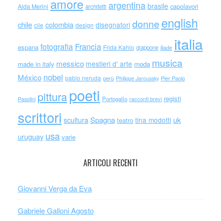
amore
argentina
brasile
capolavori
Alda Merini
architetti
english
donne
chile
colombia
disegnatori
cile
design
italia
Francia
fotografia
espana
Frida Kahlo
giappone
iliade
musica
messico
mestieri d' arte
made in italy
moda
nobel
México
pablo neruda
perù
Philippe Jaroussky
Pier Paolo
poeti
pittura
registi
Portogallo
racconti brevi
Pasolini
scrittori
scultura
Spagna
uk
tina modotti
teatro
usa
uruguay
varie
ARTICOLI RECENTI
Giovanni Verga da Eva
Gabriele Galloni Agosto