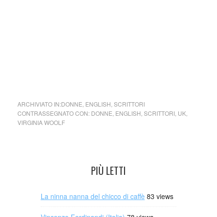
fratellanza. Il fine dell’associazione era quindi quello di
studiare quali fossero le condizioni per un’esistenza felice
all’interno di un sistema di vita comunitario (fonte
Wikipedia)
cctm collettivo culturale tuttomondo Virginia Woolf Nessuna
fretta
ARCHIVIATO IN:
DONNE
,
ENGLISH
,
SCRITTORI
CONTRASSEGNATO CON:
DONNE
,
ENGLISH
,
SCRITTORI
,
UK
,
VIRGINIA WOOLF
PIÙ LETTI
La ninna nanna del chicco di caffè
83 views