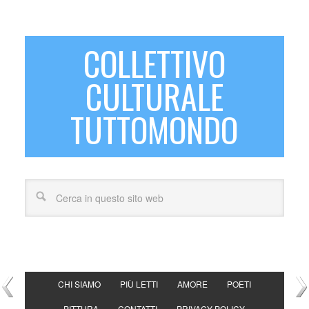
COLLETTIVO
CULTURALE
TUTTOMONDO
CHI SIAMO
PIÙ LETTI
AMORE
POETI
PITTURA
CONTATTI
PRIVACY POLICY