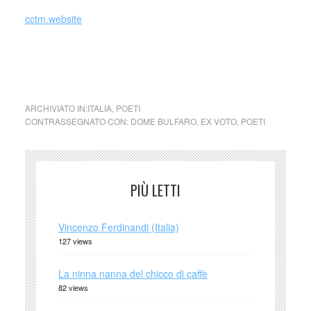
cctm.website
a noi piace leggere collettivo culturale tuttomondo ex voto
Dome Bulfaro
ARCHIVIATO IN:
ITALIA
,
POETI
CONTRASSEGNATO CON:
DOME BULFARO
,
EX VOTO
,
POETI
PIÙ LETTI
Vincenzo Ferdinandi (Italia)
127 views
La ninna nanna del chicco di caffè
82 views