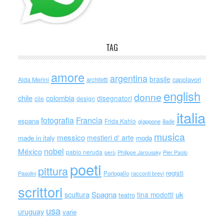
TAG
amore
argentina
brasile
capolavori
Alda Merini
architetti
english
donne
chile
colombia
disegnatori
cile
design
italia
Francia
fotografia
espana
Frida Kahlo
giappone
iliade
musica
messico
mestieri d' arte
made in italy
moda
nobel
México
pablo neruda
perù
Philippe Jaroussky
Pier Paolo
poeti
pittura
registi
Portogallo
racconti brevi
Pasolini
scrittori
scultura
Spagna
uk
tina modotti
teatro
usa
uruguay
varie