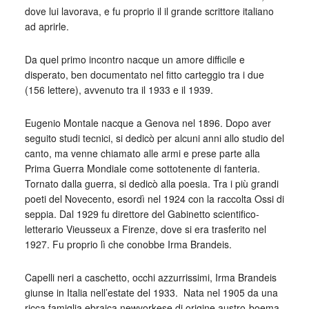
dove lui lavorava, e fu proprio il il grande scrittore italiano
ad aprirle.
Da quel primo incontro nacque un amore difficile e
disperato, ben documentato nel fitto carteggio tra i due
(156 lettere), avvenuto tra il 1933 e il 1939.
Eugenio Montale nacque a Genova nel 1896. Dopo aver
seguito studi tecnici, si dedicò per alcuni anni allo studio del
canto, ma venne chiamato alle armi e prese parte alla
Prima Guerra Mondiale come sottotenente di fanteria.
Tornato dalla guerra, si dedicò alla poesia. Tra i più grandi
poeti del Novecento, esordì nel 1924 con la raccolta Ossi di
seppia. Dal 1929 fu direttore del Gabinetto scientifico-
letterario Vieusseux a Firenze, dove si era trasferito nel
1927. Fu proprio lì che conobbe Irma Brandeis.
Capelli neri a caschetto, occhi azzurrissimi, Irma Brandeis
giunse in Italia nell’estate del 1933. Nata nel 1905 da una
ricca famiglia ebraica newyorkese di origine austro-boema,