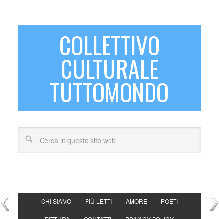
COLLETTIVO
CULTURALE
TUTTOMONDO
CHI SIAMO
PIÙ LETTI
AMORE
POETI
PITTURA
CONTATTI
PRIVACY POLICY