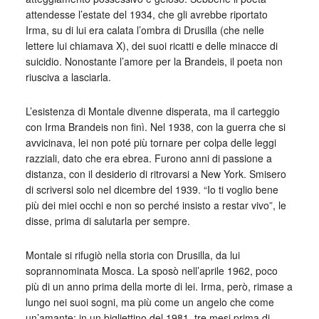
attendesse l’estate del 1934, che gli avrebbe riportato
Irma, su di lui era calata l’ombra di Drusilla (che nelle
lettere lui chiamava X), dei suoi ricatti e delle minacce di
suicidio. Nonostante l’amore per la Brandeis, il poeta non
riusciva a lasciarla.
L’esistenza di Montale divenne disperata, ma il carteggio
con Irma Brandeis non finì. Nel 1938, con la guerra che si
avvicinava, lei non poté più tornare per colpa delle leggi
razziali, dato che era ebrea. Furono anni di passione a
distanza, con il desiderio di ritrovarsi a New York. Smisero
di scriversi solo nel dicembre del 1939. “Io ti voglio bene
più dei miei occhi e non so perché insisto a restar vivo”, le
disse, prima di salutarla per sempre.
Montale si rifugiò nella storia con Drusilla, da lui
soprannominata Mosca. La sposò nell’aprile 1962, poco
più di un anno prima della morte di lei. Irma, però, rimase a
lungo nei suoi sogni, ma più come un angelo che come
un’amante: in un bigliettino del 1981, tre mesi prima di