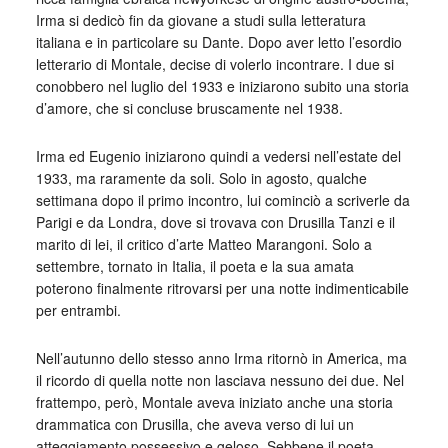
Irma si dedicò fin da giovane a studi sulla letteratura
italiana e in particolare su Dante. Dopo aver letto l’esordio
letterario di Montale, decise di volerlo incontrare. I due si
conobbero nel luglio del 1933 e iniziarono subito una storia
d’amore, che si concluse bruscamente nel 1938.
Irma ed Eugenio iniziarono quindi a vedersi nell’estate del
1933, ma raramente da soli. Solo in agosto, qualche
settimana dopo il primo incontro, lui cominciò a scriverle da
Parigi e da Londra, dove si trovava con Drusilla Tanzi e il
marito di lei, il critico d’arte Matteo Marangoni. Solo a
settembre, tornato in Italia, il poeta e la sua amata
poterono finalmente ritrovarsi per una notte indimenticabile
per entrambi.
Nell’autunno dello stesso anno Irma ritornò in America, ma
il ricordo di quella notte non lasciava nessuno dei due. Nel
frattempo, però, Montale aveva iniziato anche una storia
drammatica con Drusilla, che aveva verso di lui un
atteggiamento possessivo e geloso. Sebbene il poeta