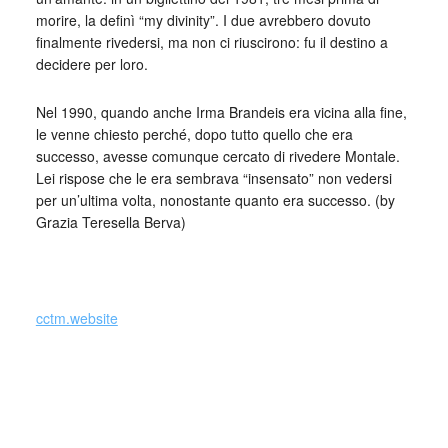
morire, la definì “my divinity”. I due avrebbero dovuto
finalmente rivedersi, ma non ci riuscirono: fu il destino a
decidere per loro.
Nel 1990, quando anche Irma Brandeis era vicina alla fine,
le venne chiesto perché, dopo tutto quello che era
successo, avesse comunque cercato di rivedere Montale.
Lei rispose che le era sembrava “insensato” non vedersi
per un’ultima volta, nonostante quanto era successo. (by
Grazia Teresella Berva)
_
cctm.website
collettivo culturale tuttomondo Eugenio Montale a Irma
Brandeis