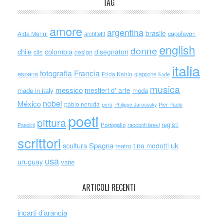
TAG
amore
argentina
brasile
capolavori
Alda Merini
architetti
english
donne
chile
colombia
disegnatori
cile
design
italia
Francia
fotografia
espana
Frida Kahlo
giappone
iliade
musica
messico
mestieri d' arte
made in italy
moda
nobel
México
pablo neruda
perù
Philippe Jaroussky
Pier Paolo
poeti
pittura
registi
Portogallo
racconti brevi
Pasolini
scrittori
scultura
Spagna
uk
tina modotti
teatro
usa
uruguay
varie
ARTICOLI RECENTI
incarti d’arancia