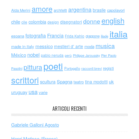
amore
argentina
brasile
capolavori
Alda Merini
architetti
english
donne
chile
colombia
disegnatori
cile
design
italia
Francia
fotografia
espana
Frida Kahlo
giappone
iliade
musica
messico
mestieri d' arte
made in italy
moda
nobel
México
pablo neruda
perù
Philippe Jaroussky
Pier Paolo
poeti
pittura
registi
Portogallo
racconti brevi
Pasolini
scrittori
scultura
Spagna
uk
tina modotti
teatro
usa
uruguay
varie
ARTICOLI RECENTI
Gabriele Galloni Agosto
Henri Matisse (France)