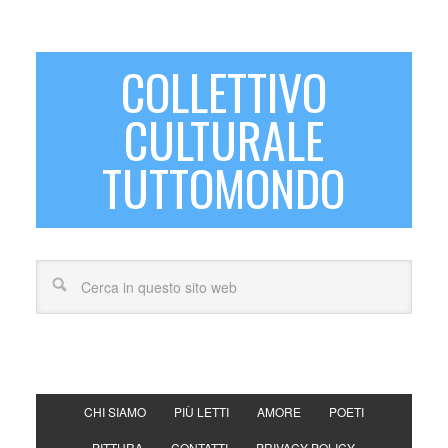
COLLETTIVO
CULTURALE
TUTTOMONDO
CHI SIAMO
PIÙ LETTI
AMORE
POETI
PITTURA
CONTATTI
PRIVACY POLICY