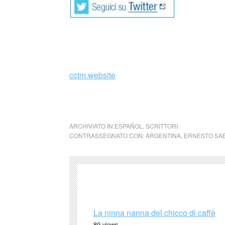
_
cctm.website
collettivo culturale tuttomondo Ernesto Sabat
ARCHIVIATO IN:
ESPAÑOL
,
SCRITTORI
CONTRASSEGNATO CON:
ARGENTINA
,
ERNESTO SA
La ninna nanna del chicco di caffè
89 views