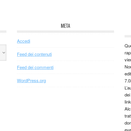
META
Accedi
Que
rap
Feed dei contenuti
vie
Non
Feed dei commenti
edi
WordPress.org
7.0
L’a
dei
link
Alc
tra
dom
eve