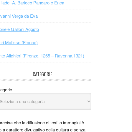
Iliade -A. Baricco Pandaro e Enea
vanni Verga da Eva
riele Galloni Agosto
ri Matisse (France)
te Alighieri (Firenze, 1265 – Ravenna,1321)
CATEGORIE
egorie
precisa che la diffusione di testi o immagini è
o a carattere divulgativo della cultura e senza