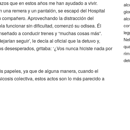
tazos que en estos años me han ayudado a vivir.
alc
n una remera y un pantalón, se escapó del Hospital
gio
su compañero. Aprovechando la distracción del
alc
a funcionar sin dificultad, comenzó su odisea. Él
con
leg
a enseñado a conducir trenes y “muchas cosas más”.
Nel
jarían seguir’, le decía al oficial que la detuvo y,
qua
tos desesperados, gritaba: ‘¿Vos nunca hiciste nada por
rim
det
 mis papeles, ya que de alguna manera, cuando el
cosis colectiva, estos actos son lo más parecido a