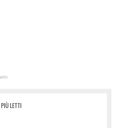
o ritagli
BATO
PIÙ LETTI