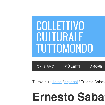
COLLETTIVO
CULTURALE
TUTTOMONDO
CHI SIAMO
PIÙ LETTI
AMORE
Ti trovi qui:
Home
/
español
/
Ernesto Sabato
Ernesto Saba