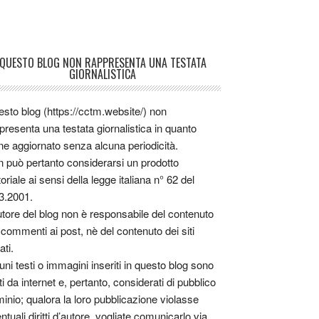
QUESTO BLOG NON RAPPRESENTA UNA TESTATA
GIORNALISTICA
sto blog (https://cctm.website/) non
presenta una testata giornalistica in quanto
ne aggiornato senza alcuna periodicità.
 può pertanto considerarsi un prodotto
toriale ai sensi della legge italiana n° 62 del
3.2001.
utore del blog non è responsabile del contenuto
 commenti ai post, nè del contenuto dei siti
ati.
uni testi o immagini inseriti in questo blog sono
tti da internet e, pertanto, considerati di pubblico
inio; qualora la loro pubblicazione violasse
ntuali diritti d’autore, vogliate comunicarlo via