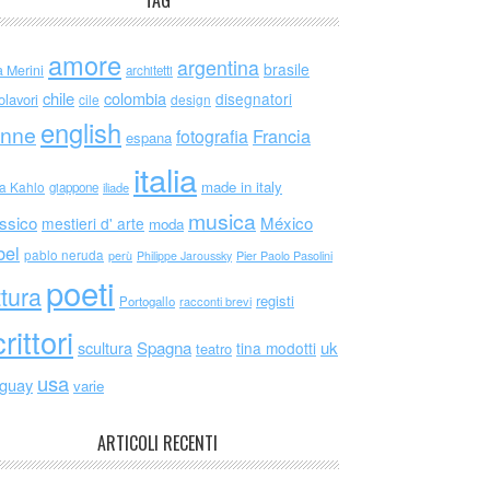
TAG
amore
argentina
brasile
a Merini
architetti
chile
colombia
disegnatori
olavori
cile
design
english
nne
Francia
fotografia
espana
italia
made in italy
da Kahlo
giappone
iliade
musica
ssico
México
mestieri d' arte
moda
bel
pablo neruda
perù
Philippe Jaroussky
Pier Paolo Pasolini
poeti
ttura
registi
Portogallo
racconti brevi
rittori
scultura
Spagna
uk
tina modotti
teatro
usa
uguay
varie
ARTICOLI RECENTI