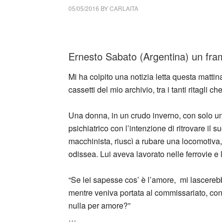
05/05/2016
BY
CARLAITA
collettivo culturale tuttomondo Ernesto Sabat
Ernesto Sabato (Argentina) un f
Mi ha colpito una notizia letta questa mattina
cassetti del mio archivio, tra i tanti ritagli 
Una donna, in un crudo inverno, con solo una
psichiatrico con l’intenzione di ritrovare il
macchinista, riuscì a rubare una locomotiva, 
odissea. Lui aveva lavorato nelle ferrovie e 
“Se lei sapesse cos’ è l’amore, mi lascerebbe
mentre veniva portata al commissariato, con 
nulla per amore?”
…