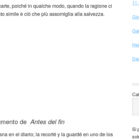
11 
 carte, poiché in qualche modo, quando la ragione ci
esto simile è ciò che più assomiglia alla salvezza.
Gio
Gab
Hen
Dan
Cat
ragmento de
Antes del fin
Si 
a en el diario; la recorté y la guardé en uno de los
sol