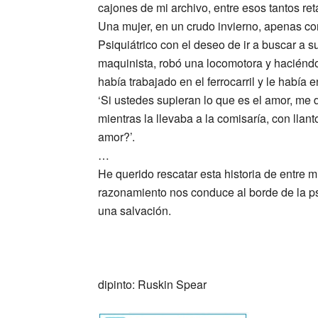
cajones de mi archivo, entre esos tantos re
Una mujer, en un crudo invierno, apenas co
Psiquiátrico con el deseo de ir a buscar a 
maquinista, robó una locomotora y haciéndol
había trabajado en el ferrocarril y le habí
‘Si ustedes supieran lo que es el amor, me de
mientras la llevaba a la comisaría, con llan
amor?’.
…
He querido rescatar esta historia de entre
razonamiento nos conduce al borde de la psi
una salvación.
_
dipinto: Ruskin Spear