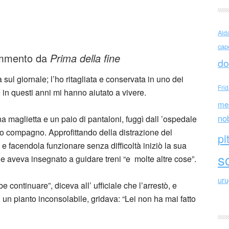
o ritagli
Ald
cap
rammento da
Prima della fine
do
 sul giornale; l’ho ritagliata e conservata in uno dei
Fri
che in questi anni mi hanno aiutato a vivere.
me
no
 maglietta e un paio di pantaloni, fuggì dall ’ospedale
 suo compagno. Approfittando della distrazione del
pi
e facendola funzionare senza difficoltà iniziò la sua
sc
le aveva insegnato a guidare treni “e molte altre cose”.
ur
 continuare”, diceva all’ ufficiale che l’arrestò, e
un pianto inconsolabile, gridava: “Lei non ha mai fatto