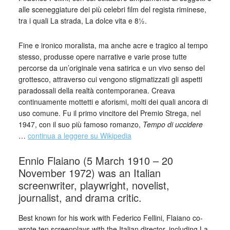
alle sceneggiature dei più celebri film del regista riminese,
tra i quali La strada, La dolce vita e 8½.
Fine e ironico moralista, ma anche acre e tragico al tempo
stesso, produsse opere narrative e varie prose tutte
percorse da un’originale vena satirica e un vivo senso del
grottesco, attraverso cui vengono stigmatizzati gli aspetti
paradossali della realtà contemporanea. Creava
continuamente mottetti e aforismi, molti dei quali ancora di
uso comune. Fu il primo vincitore del Premio Strega, nel
1947, con il suo più famoso romanzo,
Tempo di uccidere
…
continua a leggere su Wikipedia
Ennio Flaiano (5 March 1910 – 20
November 1972) was an Italian
screenwriter, playwright, novelist,
journalist, and drama critic.
Best known for his work with Federico Fellini, Flaiano co-
wrote ten screenplays with the Italian director, including La