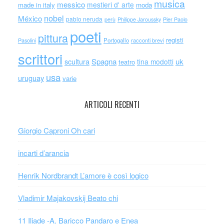
musica
messico
mestieri d' arte
made in italy
moda
nobel
México
pablo neruda
perù
Philippe Jaroussky
Pier Paolo
poeti
pittura
registi
Portogallo
racconti brevi
Pasolini
scrittori
scultura
Spagna
uk
tina modotti
teatro
usa
uruguay
varie
ARTICOLI RECENTI
Giorgio Caproni Oh cari
incarti d’arancia
Henrik Nordbrandt L’amore è così logico
Vladimir Majakovskij Beato chi
11 Iliade -A. Baricco Pandaro e Enea