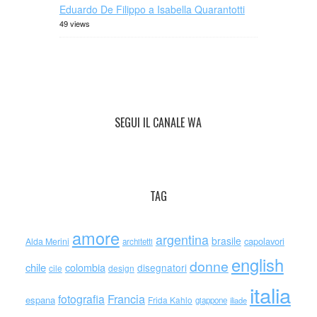
Eduardo De Filippo a Isabella Quarantotti
49 views
SEGUI IL CANALE WA
TAG
amore
argentina
brasile
capolavori
Alda Merini
architetti
english
donne
chile
colombia
disegnatori
cile
design
italia
Francia
fotografia
espana
Frida Kahlo
giappone
iliade