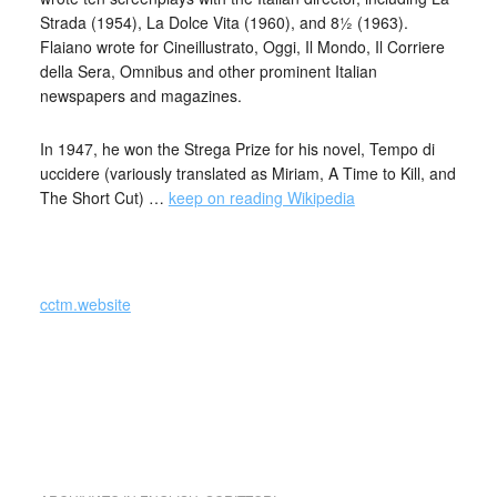
Strada (1954), La Dolce Vita (1960), and 8½ (1963).
Flaiano wrote for Cineillustrato, Oggi, Il Mondo, Il Corriere
della Sera, Omnibus and other prominent Italian
newspapers and magazines.
In 1947, he won the Strega Prize for his novel, Tempo di
uccidere (variously translated as Miriam, A Time to Kill, and
The Short Cut) …
keep on reading Wikipedia
_
cctm.website
cctm collettivo culturale tuttomondo Ennio Flaiano La
stupidità