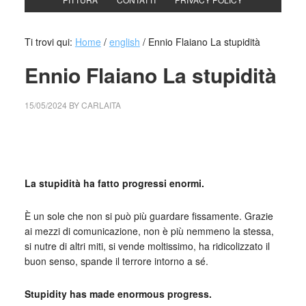
Ti trovi qui:
Home
/
english
/
Ennio Flaiano La stupidità
Ennio Flaiano La stupidità
15/05/2024
BY
CARLAITA
cctm collettivo culturale tuttomondo Ennio Flaiano La
stupidità
La stupidità ha fatto progressi enormi.
È un sole che non si può più guardare fissamente. Grazie
ai mezzi di comunicazione, non è più nemmeno la stessa,
si nutre di altri miti, si vende moltissimo, ha ridicolizzato il
buon senso, spande il terrore intorno a sé.
Stupidity has made enormous progress.