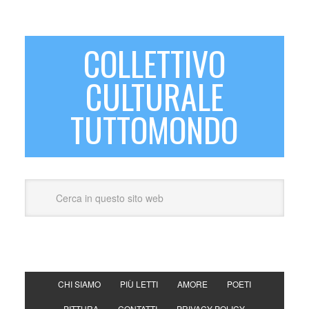
COLLETTIVO
CULTURALE
TUTTOMONDO
CHI SIAMO
PIÙ LETTI
AMORE
POETI
PITTURA
CONTATTI
PRIVACY POLICY