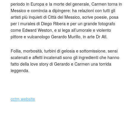
periodo in Europa e la morte del generale, Carmen torna in
Messico e comincia a dipingere: ha relazioni con tutti gli
artisti più inquieti di Città del Messico, scrive poesie, posa
per i murales di Diego Ribera e per un grande fotografo
come Edward Weston, e si lega all’umorale e violento
pittore e vulcanologo Gerardo Murillo, in arte Dr Atl.
Follia, morbosità, turbini di gelosia e sottomissione, sensi
scatenati e affetti incatenati sono gli ingredienti che hanno
fatto della love story di Gerardo e Carmen una torrida
leggenda.
cctm.website
cctm donne – Carmen Mondragon aka Elisa Salas,
Nahui
Olin
, 2016, calligramma di una delle sue poesie giovanili