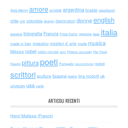
amore
argentina
brasile
capolavori
Alda Merini
architetti
english
donne
chile
colombia
disegnatori
cile
design
italia
Francia
fotografia
espana
Frida Kahlo
giappone
iliade
musica
messico
mestieri d' arte
made in italy
moda
nobel
México
pablo neruda
perù
Philippe Jaroussky
Pier Paolo
poeti
pittura
registi
Portogallo
racconti brevi
Pasolini
scrittori
scultura
Spagna
uk
tina modotti
teatro
usa
uruguay
varie
ARTICOLI RECENTI
Henri Matisse (France)