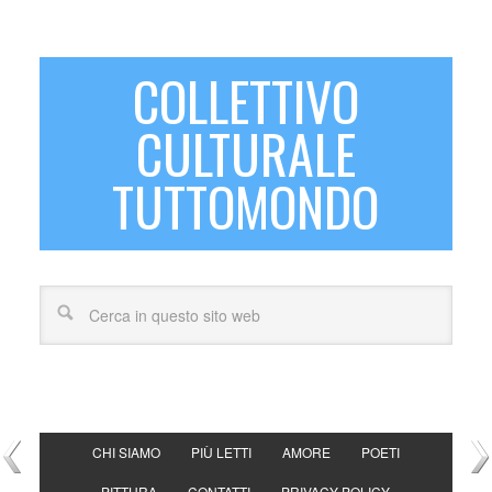
COLLETTIVO
CULTURALE
TUTTOMONDO
CHI SIAMO
PIÙ LETTI
AMORE
POETI
PITTURA
CONTATTI
PRIVACY POLICY