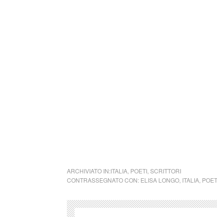
viaggio iniziatico di espiatoria redenzione,
sentimenti: “… Sono uscita per la sopravvive
sa a cosa vuole andare incontro, cosciente 
E questa nobiltà batte il tempo di ogni verso
quasi etereo al “prima di incontrarsi”; dall’il
sbagliato e il continuo tentare, nonostante e 
orizzontale e verticale. L’amore-frutto che ci
cctm collettivo culturale tuttomondo Elisa L
ARCHIVIATO IN:
ITALIA
,
POETI
,
SCRITTORI
CONTRASSEGNATO CON:
ELISA LONGO
,
ITALIA
,
POET