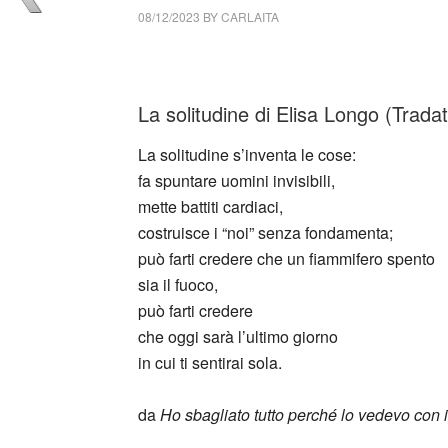
08/12/2023
BY
CARLAITA
cctm collettivo culturale tuttomondo Elisa L
La solitudine di Elisa Longo (Trada
La solitudine s’inventa le cose:
fa spuntare uomini invisibili,
mette battiti cardiaci,
costruisce i “noi” senza fondamenta;
può farti credere che un fiammifero spento
sia il fuoco,
può farti credere
che oggi sarà l’ultimo giorno
in cui ti sentirai sola.
da
Ho sbagliato tutto perché lo vedevo con i
_