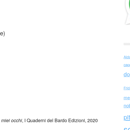
ongo La solitudine
te)
Ald
cap
do
Fri
me
no
pi
 miei occhi
, I Quaderni del Bardo Edizioni, 2020
sc