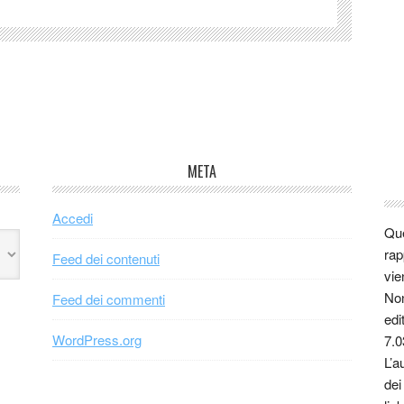
META
Accedi
Que
rap
Feed dei contenuti
vie
Non
Feed dei commenti
edi
WordPress.org
7.0
L’a
dei