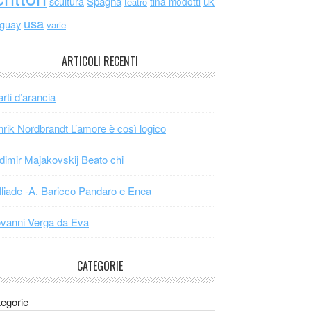
scultura
Spagna
uk
tina modotti
teatro
usa
uguay
varie
ARTICOLI RECENTI
arti d’arancia
rik Nordbrandt L’amore è così logico
dimir Majakovskij Beato chi
Iliade -A. Baricco Pandaro e Enea
vanni Verga da Eva
CATEGORIE
egorie