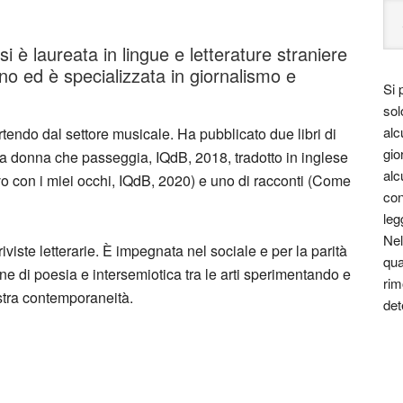
i è laureata in lingue e letterature straniere
ano ed è specializzata in giornalismo e
Si 
sol
alc
rtendo dal settore musicale. Ha pubblicato due libri di
gio
na donna che passeggia, IQdB, 2018, tradotto in inglese
alc
vo con i miei occhi, IQdB, 2020) e uno di racconti (Come
con
leg
Nel
viste letterarie. È impegnata nel sociale e per la parità
qua
ne di poesia e intersemiotica tra le arti sperimentando e
rim
stra contemporaneità.
det