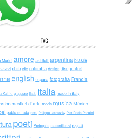
TAG
amore
argentina
brasile
a Merini
architetti
chile
colombia
disegnatori
olavori
cile
design
english
nne
Francia
fotografia
espana
italia
made in italy
da Kahlo
giappone
iliade
musica
ssico
México
mestieri d' arte
moda
bel
pablo neruda
perù
Philippe Jaroussky
Pier Paolo Pasolini
poeti
ttura
registi
Portogallo
racconti brevi
rittori