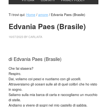
Ti trovi qui:
Home
/
amore
/
Edvania Paes (Brasile)
Edvania Paes (Brasile)
16/07/2023
BY
CARLAITA
cctm collettivo culturale tuttomondo Edvania Paes (Brasile)
di Edvania Paes (Brasile)
Che fai stasera?
Respiro.
Dai, voliamo coi pesci e nuotiamo con gli uccelli.
Attraversiamo gli oceani sulle ali di quel colibrì che ho visto
in sogno.
Saliamo sulla mia barca di carta e raccogliamo un mucchio
di stelle.
Andiamo a vivere di sogni nel mio castello di sabbia.