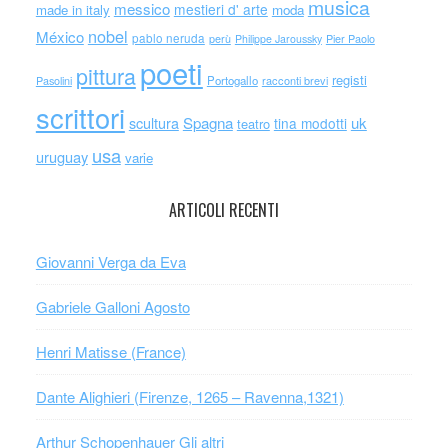
musica
messico
mestieri d' arte
made in italy
moda
nobel
México
pablo neruda
perù
Philippe Jaroussky
Pier Paolo
poeti
pittura
registi
Portogallo
racconti brevi
Pasolini
scrittori
scultura
Spagna
uk
tina modotti
teatro
usa
uruguay
varie
ARTICOLI RECENTI
Giovanni Verga da Eva
Gabriele Galloni Agosto
Henri Matisse (France)
Dante Alighieri (Firenze, 1265 – Ravenna,1321)
Arthur Schopenhauer Gli altri