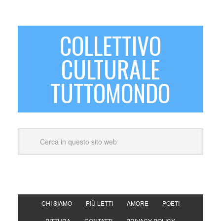
COLLETTIVO
CULTURALE
TUTTOMONDO
CHI SIAMO
PIÙ LETTI
AMORE
POETI
PITTURA
CONTATTI
PRIVACY POLICY