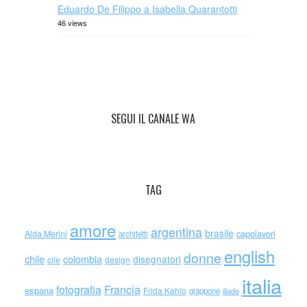
Eduardo De Filippo a Isabella Quarantotti
46 views
SEGUI IL CANALE WA
TAG
amore
argentina
brasile
capolavori
Alda Merini
architetti
english
donne
chile
colombia
disegnatori
cile
design
italia
Francia
fotografia
espana
Frida Kahlo
giappone
iliade