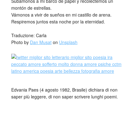
Subámonos a mi barco de papel y recolectemos un
montón de estrellas.
Vámonos a vivir de sueños en mi castillo de arena.
Respiremos juntos esta noche por la eternidad.
_
Traduzione: Carla
Photo by
Dan Musat
on
Unsplash
Edvania Paes (4 agosto 1982, Brasile) dichiara di non
saper più leggere, di non saper scrivere lunghi poemi.
Scrive allora semplicemente i suoi pensieri, le sue
emozioni, i suoi sentimenti. Dichiara inoltre di essere di
poche parole e tendere a sintetizzare le sue note, ecco
perché di solito scrive aforismi.