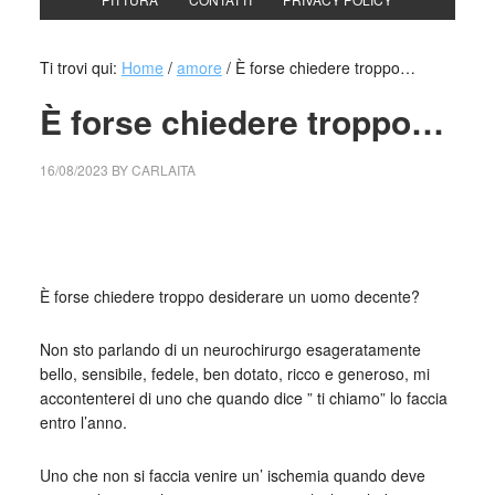
Ti trovi qui:
Home
/
amore
/
È forse chiedere troppo…
È forse chiedere troppo…
16/08/2023
BY
CARLAITA
collettivo culturale tuttomondo È forse chiedere troppo
desiderare un uomo decente?
È forse chiedere troppo desiderare un uomo decente?
Non sto parlando di un neurochirurgo esageratamente
bello, sensibile, fedele, ben dotato, ricco e generoso, mi
accontenterei di uno che quando dice ” ti chiamo” lo faccia
entro l’anno.
Uno che non si faccia venire un’ ischemia quando deve