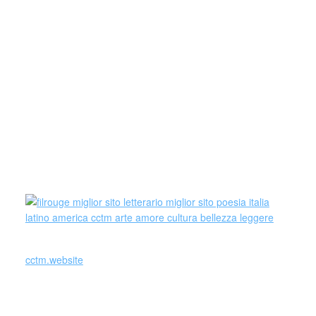
costume.
Parole e immagini che possano offrire bellezza, far nascere
una riflessione, dare meraviglia in questo momento in cui la
meraviglia sembra essere perduta e stimolare la curiosità e
la voglia di guardare il mondo, a TuttoMondo, cogliendone
tutta la bellezza di luci, colori e d’ombre.
Se volete inviarci una vostra poesia, o un dipinto, o
qualunque altra forma artistica che vi rappresenti, saremo
liete di dedicarvi un post
cctm.website
È forse chiedere troppo desiderare un uomo decente?
Federica Bosco cctm