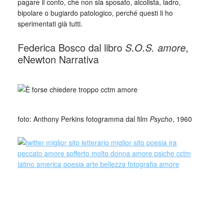
pagare il conto, che non sia sposato, alcolista, ladro,
bipolare o bugiardo patologico, perché questi li ho
sperimentati già tutti.
Federica Bosco dal libro
S.O.S. amore
,
eNewton Narrativa
_
foto: Anthony Perkins fotogramma dal film
Psycho
, 1960
Collettivo Culturale TuttoMondo vuole
essere un viaggio attraverso le varie
forme dell’arte, della cultura e del