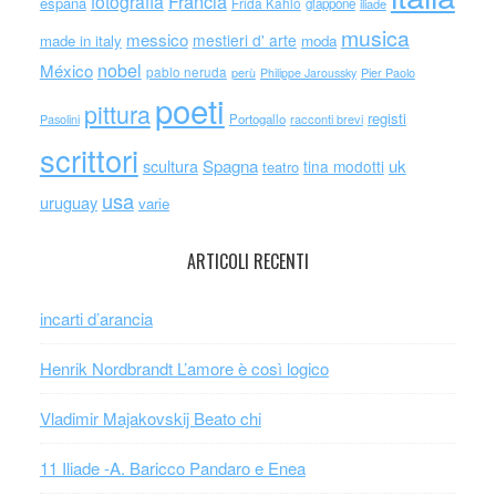
Francia
fotografia
espana
Frida Kahlo
giappone
iliade
musica
messico
mestieri d' arte
made in italy
moda
nobel
México
pablo neruda
perù
Philippe Jaroussky
Pier Paolo
poeti
pittura
registi
Portogallo
racconti brevi
Pasolini
scrittori
scultura
Spagna
uk
tina modotti
teatro
usa
uruguay
varie
ARTICOLI RECENTI
incarti d’arancia
Henrik Nordbrandt L’amore è così logico
Vladimir Majakovskij Beato chi
11 Iliade -A. Baricco Pandaro e Enea