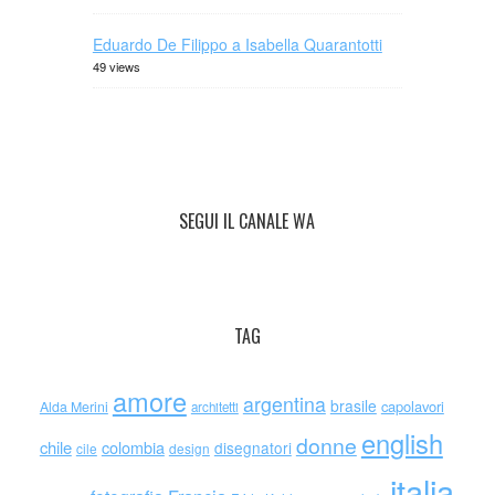
Eduardo De Filippo a Isabella Quarantotti
49 views
SEGUI IL CANALE WA
TAG
amore
argentina
brasile
capolavori
Alda Merini
architetti
english
donne
chile
colombia
disegnatori
cile
design
italia