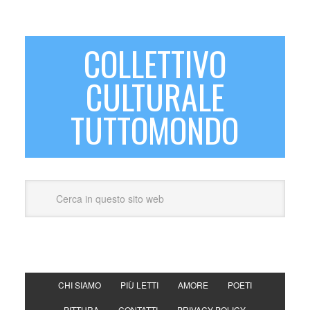
COLLETTIVO
CULTURALE
TUTTOMONDO
CHI SIAMO
PIÙ LETTI
AMORE
POETI
PITTURA
CONTATTI
PRIVACY POLICY